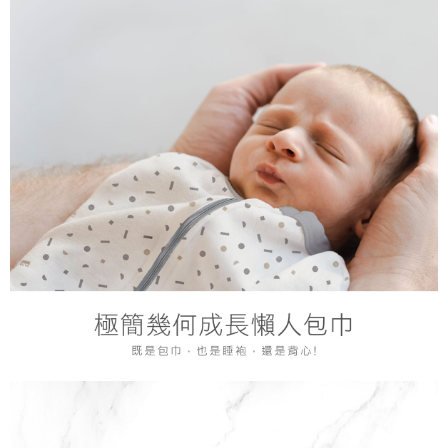
１．於結帳方式選擇「AFTEE先享後付」後，將跳轉至「AFTEE先享後付」
7-11取貨付款
結帳頁面，進行簡訊認證並確認金額後，即可完成結帳。
２．訂單成立數日內，您將收到繳費通知簡訊。
每筆NT$150，滿NT$799(含以上)免運費
３．收到繳費通知簡訊後14天內，點擊此簡訊中的連結，可透過四大超商／
ATM／網路銀行／等多元方式進行付款，方視為交易完成。
宅配
※ 請注意：結帳手續完成當下不需立刻繳費，但若您需要取消訂單，請聯絡
每筆NT$150，滿NT$1,299(含以上)免運費
購買商品的店家。未經商家同意取消之訂單仍視為有效，需透過AFTEE先享
後付繳納相關費用。
※ 交易是否成功請以「AFTEE先享後付 」之結帳頁面顯示為準，若有關於
是否繳費成功／繳費後需取消欲退款等相關疑問，請聯繫「AFTEE先享後付
客戶支援中心」
https://netprotections.freshdesk.com/support/home
【注意事項】
１．透過由恩沛科技股份有限公司提供之「AFTEE先享後付」服務完成之交
易，需依本服務之必要範圍內提供個人資料，並將交易相關給付款項請求債
權轉讓予恩沛科技股份有限公司。
２．關於個人資料處理事宜，請瀏覽以下網址：
https://aftee.tw/terms/#terms3
３．未成年的使用者請事先徵得法定代理人或監護人之同意方可使用
「AFTEE先享後付」，若未經同意申辦者引起之損失，本公司不負相關責
任。
４．使用「AFTEE先享後付」時，將依據個別帳號之用戶狀況，依本公司即
時審查核予不同之上限額度；若仍有額度不足之情形，本公司將視審查結果
請求用戶進行身份認證。
５．嚴禁一人註冊多個帳號或使用他人資訊註冊。若發現惡意使用之情形，