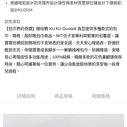
超商取貨付款
側邊暗釦設計防夾擋布設計彈性棉柔材質雙頭拉鍊設計下擺暗釦
華南商業銀行
彰化商業銀行
設計KU2564
LINE Pay
上海商業儲蓄銀行
台北富邦商業銀行
國泰世華商業銀行
兆豐國際商業銀行
Apple Pay
銷售重點
臺灣中小企業銀行
台中商業銀行
【包巾界的奇蹟】酷咕鴨 KU.KU Duckbill 為您提供多種款式的包
匯豐（台灣）商業銀行
華泰商業銀行
街口支付
聯邦商業銀行
遠東國際商業銀行
巾、睡袍、超好眠包巾商品。MIT仿子宮專利與緊實的包覆感，讓
元大商業銀行
永豐商業銀行
悠遊付
寶寶彷彿回到媽咪的子宮熟悉的安全感，天天安心睡過夜，舒適好
玉山商業銀行
星展（台灣）商業銀行
眠到天亮。伴隨寶寶成長腳步一一解鎖襁褓包巾、防踢睡袋、安睡
台新國際商業銀行
中國信託商業銀行
Google Pay
背心等階段性多功能用途；100%純棉、精緻多款的花色兼顧環保與
台灣樂天信用卡公司
全盈+PAY
時尚，精心呵護著每一位寶貝，讓父母能放鬆快樂的享受每一段育
兒過程。
AFTEE先享後付
相關說明
【關於「AFTEE先享後付」】
ATM付款
AFTEE先享後付是「在收到商品之後才付款」的支付方式。 讓您購物簡單
詳細說明
商品規格
相關推薦
便利好安心！
１．簡單：不需註冊會員、不需綁卡、不需儲值。
運送方式
２．便利：只要手機號碼，簡訊認證，即可結帳。
３．安心：先確認商品／服務後，再付款。
全家取貨付款
每筆NT$150，滿NT$799(含以上)免運費
【「AFTEE先享後付」結帳流程】