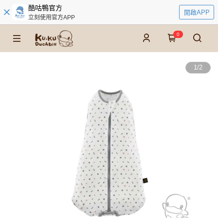
酷咕鴨官方
開啟APP
立刻使用官方APP
0
1
/
2