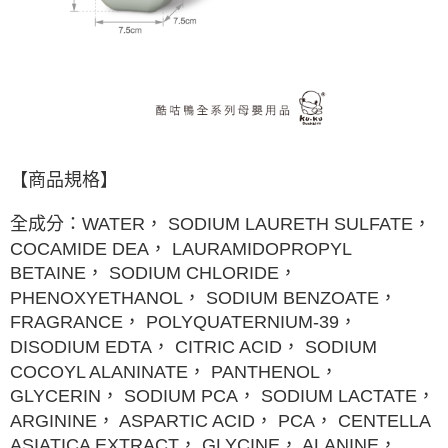
【商品規格】
全成分：WATER， SODIUM LAURETH SULFATE，
COCAMIDE DEA， LAURAMIDOPROPYL
BETAINE， SODIUM CHLORIDE，
PHENOXYETHANOL， SODIUM BENZOATE，
FRAGRANCE， POLYQUATERNIUM-39，
DISODIUM EDTA， CITRIC ACID， SODIUM
COCOYL ALANINATE， PANTHENOL，
GLYCERIN， SODIUM PCA， SODIUM LACTATE，
ARGININE， ASPARTIC ACID， PCA， CENTELLA
ASIATICA EXTRACT， GLYCINE， ALANINE，