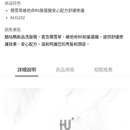
商品特色
合作金庫商業銀行
第一商業銀行
LINE Pay
積雪草維他命B5胺基酸安心配方舒緩修護
華南商業銀行
彰化商業銀行
KU1152
Apple Pay
上海商業儲蓄銀行
台北富邦商業銀行
國泰世華商業銀行
兆豐國際商業銀行
街口支付
銷售重點
臺灣中小企業銀行
台中商業銀行
酷咕鴨新品洗髮精，富含積雪草、維他命B5和氨基酸，提供舒緩修
匯豐（台灣）商業銀行
華泰商業銀行
悠遊付
聯邦商業銀行
遠東國際商業銀行
護效果，安心配方，溫和呵護您的秀髮和頭皮。
元大商業銀行
永豐商業銀行
Google Pay
玉山商業銀行
星展（台灣）商業銀行
台新國際商業銀行
中國信託商業銀行
全盈+PAY
台灣樂天信用卡公司
詳細說明
商品規格
相關推薦
AFTEE先享後付
相關說明
【關於「AFTEE先享後付」】
ATM付款
AFTEE先享後付是「在收到商品之後才付款」的支付方式。 讓您購物簡單
便利好安心！
１．簡單：不需註冊會員、不需綁卡、不需儲值。
運送方式
２．便利：只要手機號碼，簡訊認證，即可結帳。
３．安心：先確認商品／服務後，再付款。
宅配
每筆NT$150，滿NT$1,299(含以上)免運費
【「AFTEE先享後付」結帳流程】
１．於結帳方式選擇「AFTEE先享後付」後，將跳轉至「AFTEE先享後付」