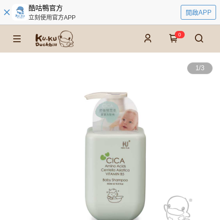
酷咕鴨官方
開啟APP
立刻使用官方APP
0
1
/
3