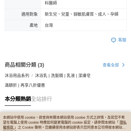
科醫師
適用對象
新生兒、兒童、弱敏肌膚質、成人、孕婦
產地
台灣
客服
商品相關分類 (3)
查看全部
沐浴用品系列
沐浴乳 | 洗髮精 | 乳液 | 潔膚皂
滿額折 | 再享八折優惠
本分類熱銷
全站排行
本網站中使用 cookie，欲查詢有關本網站使用 cookie 方式之詳情，及若您不希
熱門標籤
望在電腦上使用 cookie 時應如何變更電腦的 cookie 設定，請參閱本網站「
隱私
權條款
」之 Cookie 聲明。您繼續使用本網站即表示您同意本公司得按本網站使