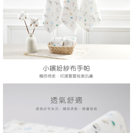
１．於結帳方式選擇「AFTEE先享後付」後，將跳轉至「AFTEE先享後付」
7-11取貨付款
結帳頁面，進行簡訊認證並確認金額後，即可完成結帳。
２．訂單成立數日內，您將收到繳費通知簡訊。
每筆NT$150，滿NT$799(含以上)免運費
３．收到繳費通知簡訊後14天內，點擊此簡訊中的連結，可透過四大超商／
ATM／網路銀行／等多元方式進行付款，方視為交易完成。
宅配
※ 請注意：結帳手續完成當下不需立刻繳費，但若您需要取消訂單，請聯絡
每筆NT$150，滿NT$1,299(含以上)免運費
購買商品的店家。未經商家同意取消之訂單仍視為有效，需透過AFTEE先享
後付繳納相關費用。
※ 交易是否成功請以「AFTEE先享後付 」之結帳頁面顯示為準，若有關於
是否繳費成功／繳費後需取消欲退款等相關疑問，請聯繫「AFTEE先享後付
客戶支援中心」
https://netprotections.freshdesk.com/support/home
【注意事項】
１．透過由恩沛科技股份有限公司提供之「AFTEE先享後付」服務完成之交
易，需依本服務之必要範圍內提供個人資料，並將交易相關給付款項請求債
權轉讓予恩沛科技股份有限公司。
２．關於個人資料處理事宜，請瀏覽以下網址：
https://aftee.tw/terms/#terms3
３．未成年的使用者請事先徵得法定代理人或監護人之同意方可使用
「AFTEE先享後付」，若未經同意申辦者引起之損失，本公司不負相關責
任。
４．使用「AFTEE先享後付」時，將依據個別帳號之用戶狀況，依本公司即
時審查核予不同之上限額度；若仍有額度不足之情形，本公司將視審查結果
請求用戶進行身份認證。
５．嚴禁一人註冊多個帳號或使用他人資訊註冊。若發現惡意使用之情形，