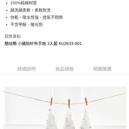
超商取貨付款
100%純棉材質
華南商業銀行
彰化商業銀行
越洗越柔軟，柔軟耐洗
LINE Pay
上海商業儲蓄銀行
台北富邦商業銀行
國泰世華商業銀行
兆豐國際商業銀行
快乾、吸水性強、透氣不悶熱
Apple Pay
臺灣中小企業銀行
台中商業銀行
不含甲醛、螢光劑
匯豐（台灣）商業銀行
華泰商業銀行
街口支付
聯邦商業銀行
遠東國際商業銀行
銷售重點
元大商業銀行
永豐商業銀行
悠遊付
酷咕鴨 小繽紛紗布手帕 3入藍 KU2633-001
玉山商業銀行
星展（台灣）商業銀行
台新國際商業銀行
中國信託商業銀行
Google Pay
台灣樂天信用卡公司
全盈+PAY
詳細說明
商品規格
相關推薦
AFTEE先享後付
相關說明
【關於「AFTEE先享後付」】
ATM付款
AFTEE先享後付是「在收到商品之後才付款」的支付方式。 讓您購物簡單
便利好安心！
１．簡單：不需註冊會員、不需綁卡、不需儲值。
運送方式
２．便利：只要手機號碼，簡訊認證，即可結帳。
３．安心：先確認商品／服務後，再付款。
全家取貨付款
每筆NT$150，滿NT$799(含以上)免運費
【「AFTEE先享後付」結帳流程】