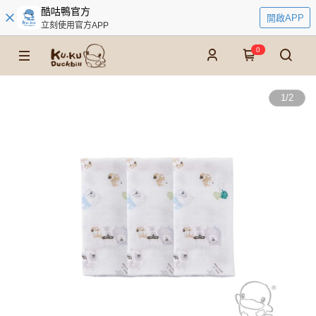
酷咕鴨官方
開啟APP
立刻使用官方APP
0
1
/
2