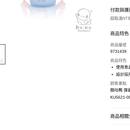
付款與運
超取滿NT$
付款方式
商品特色
信用卡一
商品編號
9731439
信用卡分
商品特色
3 期 
使用食
合作金
設計採
超商取貨
華南商
銷售重點
LINE Pay
上海商
酷咕鴨 彈
國泰世
Apple Pay
KU5621-0
臺灣中
匯豐（
街口支付
聯邦商
商品相關分
元大商
悠遊付
玉山商
外出用品
台新國
Google Pa