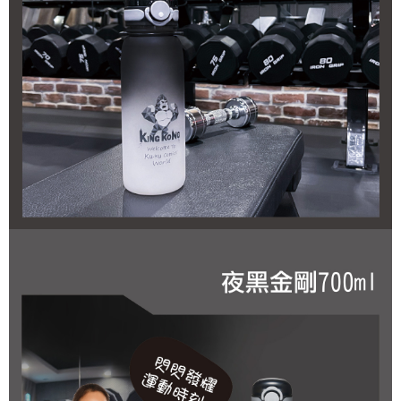
１．於結帳方式選擇「AFTEE先享後付」後，將跳轉至「AFTEE先享後付」
7-11取貨付款
結帳頁面，進行簡訊認證並確認金額後，即可完成結帳。
２．訂單成立數日內，您將收到繳費通知簡訊。
每筆NT$150，滿NT$799(含以上)免運費
３．收到繳費通知簡訊後14天內，點擊此簡訊中的連結，可透過四大超商／
ATM／網路銀行／等多元方式進行付款，方視為交易完成。
宅配
※ 請注意：結帳手續完成當下不需立刻繳費，但若您需要取消訂單，請聯絡
每筆NT$150，滿NT$1,299(含以上)免運費
購買商品的店家。未經商家同意取消之訂單仍視為有效，需透過AFTEE先享
後付繳納相關費用。
※ 交易是否成功請以「AFTEE先享後付 」之結帳頁面顯示為準，若有關於
是否繳費成功／繳費後需取消欲退款等相關疑問，請聯繫「AFTEE先享後付
客戶支援中心」
https://netprotections.freshdesk.com/support/home
【注意事項】
１．透過由恩沛科技股份有限公司提供之「AFTEE先享後付」服務完成之交
易，需依本服務之必要範圍內提供個人資料，並將交易相關給付款項請求債
權轉讓予恩沛科技股份有限公司。
２．關於個人資料處理事宜，請瀏覽以下網址：
https://aftee.tw/terms/#terms3
３．未成年的使用者請事先徵得法定代理人或監護人之同意方可使用
「AFTEE先享後付」，若未經同意申辦者引起之損失，本公司不負相關責
任。
４．使用「AFTEE先享後付」時，將依據個別帳號之用戶狀況，依本公司即
時審查核予不同之上限額度；若仍有額度不足之情形，本公司將視審查結果
請求用戶進行身份認證。
５．嚴禁一人註冊多個帳號或使用他人資訊註冊。若發現惡意使用之情形，