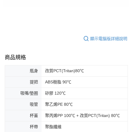
顯示電腦版詳細說明
商品規格
瓶身
改質PCT(Tritan)80℃
提把
ABS樹脂 90℃
吸嘴/墊圈
矽膠 120℃
吸管
聚乙烯PE 80℃
杯蓋
聚丙烯PP 100℃ + 改質PCT(Tritan) 80℃
杯帶
聚酯纖維