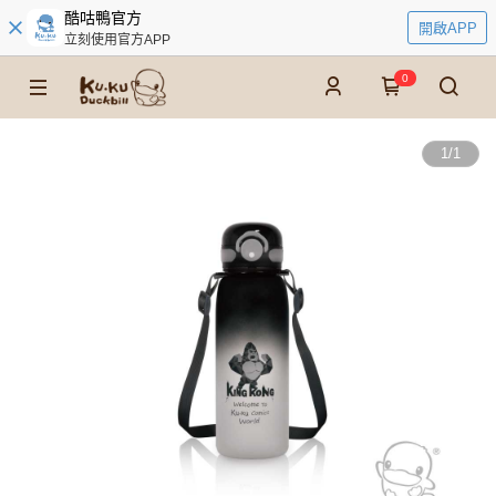
酷咕鴨官方
開啟APP
立刻使用官方APP
0
1
/
1