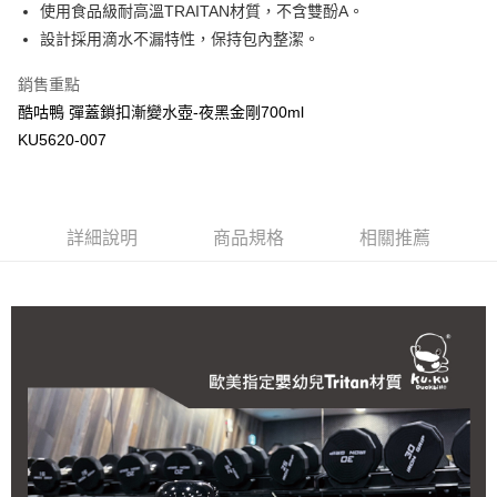
超商取貨付款
使用食品級耐高溫TRAITAN材質，不含雙酚A。
華南商業銀行
彰化商業銀行
設計採用滴水不漏特性，保持包內整潔。
LINE Pay
上海商業儲蓄銀行
台北富邦商業銀行
國泰世華商業銀行
兆豐國際商業銀行
Apple Pay
銷售重點
臺灣中小企業銀行
台中商業銀行
酷咕鴨 彈蓋鎖扣漸變水壺-夜黑金剛700ml
匯豐（台灣）商業銀行
華泰商業銀行
街口支付
聯邦商業銀行
遠東國際商業銀行
KU5620-007
元大商業銀行
永豐商業銀行
悠遊付
玉山商業銀行
星展（台灣）商業銀行
台新國際商業銀行
中國信託商業銀行
Google Pay
台灣樂天信用卡公司
詳細說明
商品規格
相關推薦
全盈+PAY
AFTEE先享後付
相關說明
【關於「AFTEE先享後付」】
ATM付款
AFTEE先享後付是「在收到商品之後才付款」的支付方式。 讓您購物簡單
便利好安心！
１．簡單：不需註冊會員、不需綁卡、不需儲值。
運送方式
２．便利：只要手機號碼，簡訊認證，即可結帳。
３．安心：先確認商品／服務後，再付款。
全家取貨付款
每筆NT$150，滿NT$799(含以上)免運費
【「AFTEE先享後付」結帳流程】