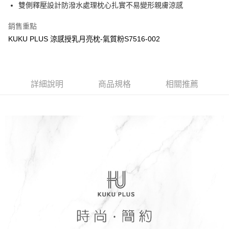
LINE Pay
雙側釋壓設計防潑水處理枕心扎實不易變形親膚涼感
華南商業銀行
彰化商業銀行
Apple Pay
上海商業儲蓄銀行
台北富邦商業銀行
銷售重點
國泰世華商業銀行
兆豐國際商業銀行
街口支付
KUKU PLUS 涼感授乳月亮枕-氣質粉S7516-002
臺灣中小企業銀行
台中商業銀行
匯豐（台灣）商業銀行
華泰商業銀行
悠遊付
聯邦商業銀行
遠東國際商業銀行
元大商業銀行
永豐商業銀行
Google Pay
玉山商業銀行
詳細說明
商品規格
星展（台灣）商業銀行
相關推薦
台新國際商業銀行
中國信託商業銀行
全盈+PAY
台灣樂天信用卡公司
AFTEE先享後付
相關說明
【關於「AFTEE先享後付」】
ATM付款
AFTEE先享後付是「在收到商品之後才付款」的支付方式。 讓您購物簡單
便利好安心！
１．簡單：不需註冊會員、不需綁卡、不需儲值。
運送方式
２．便利：只要手機號碼，簡訊認證，即可結帳。
３．安心：先確認商品／服務後，再付款。
宅配
每筆NT$150，滿NT$1,299(含以上)免運費
【「AFTEE先享後付」結帳流程】
１．於結帳方式選擇「AFTEE先享後付」後，將跳轉至「AFTEE先享後付」
結帳頁面，進行簡訊認證並確認金額後，即可完成結帳。