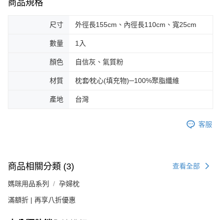
商品規格
尺寸
外徑長155cm、內徑長110cm、寬25cm
數量
1入
顏色
自信灰、氣質粉
材質
枕套∕枕心(填充物)─100%聚脂纖維
產地
台灣
客服
商品相關分類 (3)
查看全部
媽咪用品系列
孕婦枕
滿額折 | 再享八折優惠