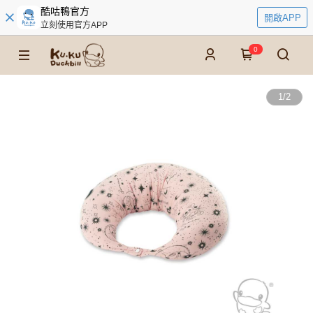
酷咕鴨官方
開啟APP
立刻使用官方APP
0
1
/
2