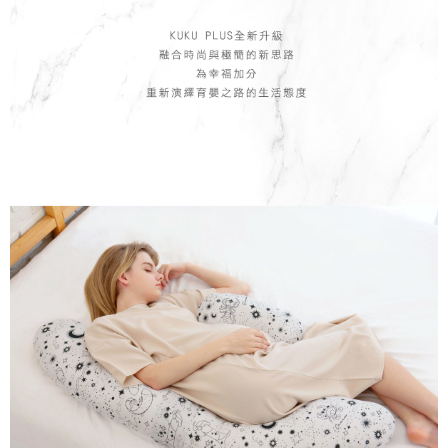
２．訂單成立數日內，您將收到繳費通知簡訊。
３．收到繳費通知簡訊後14天內，點擊此簡訊中的連結，可透過四大超商／
ATM／網路銀行／等多元方式進行付款，方視為交易完成。
※ 請注意：結帳手續完成當下不需立刻繳費，但若您需要取消訂單，請聯絡
購買商品的店家。未經商家同意取消之訂單仍視為有效，需透過AFTEE先享
後付繳納相關費用。
※ 交易是否成功請以「AFTEE先享後付 」之結帳頁面顯示為準，若有關於
是否繳費成功／繳費後需取消欲退款等相關疑問，請聯繫「AFTEE先享後付
客戶支援中心」
https://netprotections.freshdesk.com/support/home
【注意事項】
１．透過由恩沛科技股份有限公司提供之「AFTEE先享後付」服務完成之交
易，需依本服務之必要範圍內提供個人資料，並將交易相關給付款項請求債
權轉讓予恩沛科技股份有限公司。
２．關於個人資料處理事宜，請瀏覽以下網址：
https://aftee.tw/terms/#terms3
３．未成年的使用者請事先徵得法定代理人或監護人之同意方可使用
「AFTEE先享後付」，若未經同意申辦者引起之損失，本公司不負相關責
任。
４．使用「AFTEE先享後付」時，將依據個別帳號之用戶狀況，依本公司即
時審查核予不同之上限額度；若仍有額度不足之情形，本公司將視審查結果
請求用戶進行身份認證。
５．嚴禁一人註冊多個帳號或使用他人資訊註冊。若發現惡意使用之情形，
恩沛科技股份有限公司將有權停止該用戶之使用額度並採取法律行動。