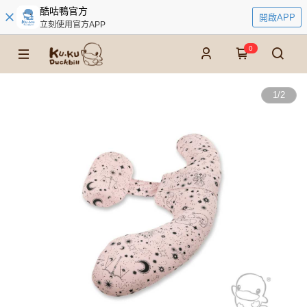
酷咕鴨官方
開啟APP
立刻使用官方APP
0
1
/
2