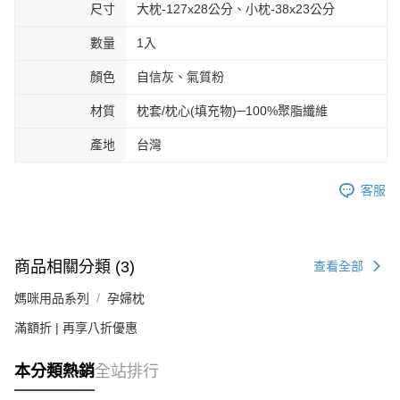
尺寸
大枕-127x28公分、小枕-38x23公分
數量
1入
顏色
自信灰、氣質粉
材質
枕套/枕心(填充物)─100%聚脂纖維
產地
台灣
客服
商品相關分類 (3)
查看全部
媽咪用品系列
孕婦枕
滿額折 | 再享八折優惠
本分類熱銷
全站排行