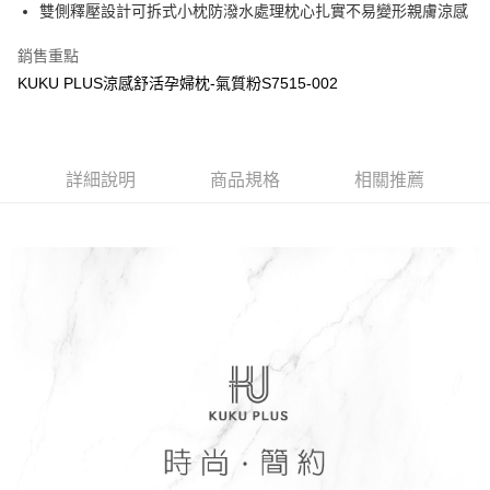
LINE Pay
雙側釋壓設計可拆式小枕防潑水處理枕心扎實不易變形親膚涼感
華南商業銀行
彰化商業銀行
Apple Pay
上海商業儲蓄銀行
台北富邦商業銀行
銷售重點
國泰世華商業銀行
兆豐國際商業銀行
街口支付
KUKU PLUS涼感舒活孕婦枕-氣質粉S7515-002
臺灣中小企業銀行
台中商業銀行
匯豐（台灣）商業銀行
華泰商業銀行
悠遊付
聯邦商業銀行
遠東國際商業銀行
元大商業銀行
永豐商業銀行
Google Pay
玉山商業銀行
詳細說明
商品規格
星展（台灣）商業銀行
相關推薦
台新國際商業銀行
中國信託商業銀行
全盈+PAY
台灣樂天信用卡公司
AFTEE先享後付
相關說明
【關於「AFTEE先享後付」】
ATM付款
AFTEE先享後付是「在收到商品之後才付款」的支付方式。 讓您購物簡單
便利好安心！
１．簡單：不需註冊會員、不需綁卡、不需儲值。
運送方式
２．便利：只要手機號碼，簡訊認證，即可結帳。
３．安心：先確認商品／服務後，再付款。
宅配
每筆NT$150，滿NT$1,299(含以上)免運費
【「AFTEE先享後付」結帳流程】
１．於結帳方式選擇「AFTEE先享後付」後，將跳轉至「AFTEE先享後付」
結帳頁面，進行簡訊認證並確認金額後，即可完成結帳。