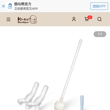
酷咕鴨官方
開啟APP
立刻使用官方APP
0
1
/
3