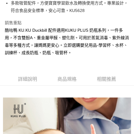
超商取貨付款
多款吸管配件，方便寶寶學習飲水及轉換使用方式。專業設計，
華南商業銀行
彰化商業銀行
符合食品安全標準，安心可靠。KU5628
LINE Pay
上海商業儲蓄銀行
台北富邦商業銀行
國泰世華商業銀行
兆豐國際商業銀行
Apple Pay
銷售重點
臺灣中小企業銀行
台中商業銀行
酷咕鴨 KU.KU Duckbill 配件適用KUKU PLUS 奶瓶系列，一件多
匯豐（台灣）商業銀行
華泰商業銀行
街口支付
聯邦商業銀行
遠東國際商業銀行
用，不含雙酚A、重金屬甲醛、塑化劑。可用於蒸氣消毒、紫外線消
元大商業銀行
永豐商業銀行
悠遊付
毒等多種方式，讓媽媽更安心。立即選購嬰兒用品-學習杯、水杯、
玉山商業銀行
星展（台灣）商業銀行
訓練杯、成長奶瓶、奶瓶、吸管杯。
台新國際商業銀行
中國信託商業銀行
Google Pay
台灣樂天信用卡公司
全盈+PAY
AFTEE先享後付
詳細說明
商品規格
相關推薦
相關說明
【關於「AFTEE先享後付」】
ATM付款
AFTEE先享後付是「在收到商品之後才付款」的支付方式。 讓您購物簡單
便利好安心！
１．簡單：不需註冊會員、不需綁卡、不需儲值。
運送方式
２．便利：只要手機號碼，簡訊認證，即可結帳。
３．安心：先確認商品／服務後，再付款。
全家取貨付款
每筆NT$150，滿NT$799(含以上)免運費
【「AFTEE先享後付」結帳流程】