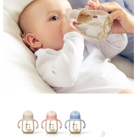
１．於結帳方式選擇「AFTEE先享後付」後，將跳轉至「AFTEE先享後付」
7-11取貨付款
結帳頁面，進行簡訊認證並確認金額後，即可完成結帳。
２．訂單成立數日內，您將收到繳費通知簡訊。
每筆NT$150，滿NT$799(含以上)免運費
３．收到繳費通知簡訊後14天內，點擊此簡訊中的連結，可透過四大超商／
ATM／網路銀行／等多元方式進行付款，方視為交易完成。
宅配
※ 請注意：結帳手續完成當下不需立刻繳費，但若您需要取消訂單，請聯絡
每筆NT$150，滿NT$1,299(含以上)免運費
購買商品的店家。未經商家同意取消之訂單仍視為有效，需透過AFTEE先享
後付繳納相關費用。
※ 交易是否成功請以「AFTEE先享後付 」之結帳頁面顯示為準，若有關於
是否繳費成功／繳費後需取消欲退款等相關疑問，請聯繫「AFTEE先享後付
客戶支援中心」
https://netprotections.freshdesk.com/support/home
【注意事項】
１．透過由恩沛科技股份有限公司提供之「AFTEE先享後付」服務完成之交
易，需依本服務之必要範圍內提供個人資料，並將交易相關給付款項請求債
權轉讓予恩沛科技股份有限公司。
２．關於個人資料處理事宜，請瀏覽以下網址：
https://aftee.tw/terms/#terms3
３．未成年的使用者請事先徵得法定代理人或監護人之同意方可使用
「AFTEE先享後付」，若未經同意申辦者引起之損失，本公司不負相關責
任。
４．使用「AFTEE先享後付」時，將依據個別帳號之用戶狀況，依本公司即
時審查核予不同之上限額度；若仍有額度不足之情形，本公司將視審查結果
請求用戶進行身份認證。
５．嚴禁一人註冊多個帳號或使用他人資訊註冊。若發現惡意使用之情形，