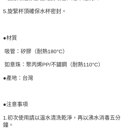
5.旋緊杯頂確保水杯密封。
●
材質
吸管：矽膠（耐熱
180
°
C
）
如意珠：聚丙烯
PP/
不鏽鋼（耐熱
110
°
C
）
●
產地：台灣
●
注意事項
1.
初次使用請以溫水清洗乾淨，再以沸水消毒五分
鐘。