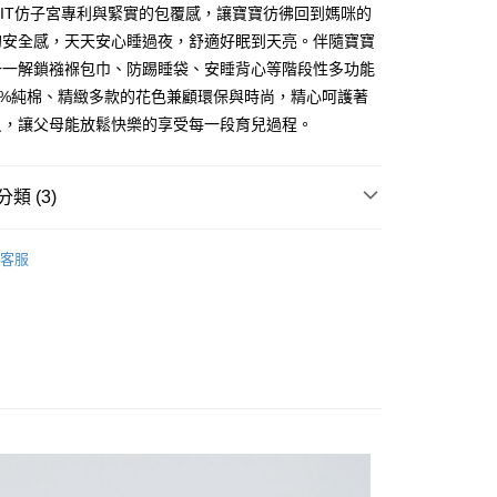
IT仿子宮專利與緊實的包覆感，讓寶寶彷彿回到媽咪的
天信用卡公司
的安全感，天天安心睡過夜，舒適好眠到天亮。伴隨寶寶
一一解鎖襁褓包巾、防踢睡袋、安睡背心等階段性多功能
享後付
0%純棉、精緻多款的花色兼顧環保與時尚，精心呵護著
貝，讓父母能放鬆快樂的享受每一段育兒過程。
FTEE先享後付」】
先享後付是「在收到商品之後才付款」的支付方式。 讓您購物簡單
心！
：不需註冊會員、不需綁卡、不需儲值。
類 (3)
：只要手機號碼，簡訊認證，即可結帳。
：先確認商品／服務後，再付款。
系列
付款
客服
EE先享後付」結帳流程】
推薦
50，滿NT$799(含以上)免運費
方式選擇「AFTEE先享後付」後，將跳轉至「AFTEE先享後
頁面，進行簡訊認證並確認金額後，即可完成結帳。
系列
懶人包巾系列
付款
成立數日內，您將收到繳費通知簡訊。
費通知簡訊後14天內，點擊此簡訊中的連結，可透過四大超商
50，滿NT$799(含以上)免運費
網路銀行／等多元方式進行付款，方視為交易完成。
：結帳手續完成當下不需立刻繳費，但若您需要取消訂單，請聯
的店家。未經商家同意取消之訂單仍視為有效，需透過AFTEE
繳納相關費用。
50，滿NT$1,299(含以上)免運費
否成功請以「AFTEE先享後付 」之結帳頁面顯示為準，若有關於
功／繳費後需取消欲退款等相關疑問，請聯繫「AFTEE先享後
援中心」
https://netprotections.freshdesk.com/support/home