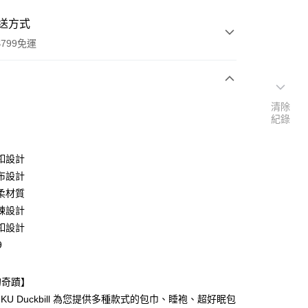
送方式
799免運
次付款
清除
紀錄
期付款
0 利率 每期
NT$226
21家銀行
釦設計
庫商業銀行
第一商業銀行
布設計
付款
業銀行
彰化商業銀行
柔材質
業儲蓄銀行
台北富邦商業銀行
鍊設計
華商業銀行
兆豐國際商業銀行
釦設計
小企業銀行
台中商業銀行
9
台灣）商業銀行
華泰商業銀行
業銀行
遠東國際商業銀行
業銀行
永豐商業銀行
的奇蹟】
業銀行
星展（台灣）商業銀行
.KU Duckbill 為您提供多種款式的包巾、睡袍、超好眠包
際商業銀行
中國信託商業銀行
y