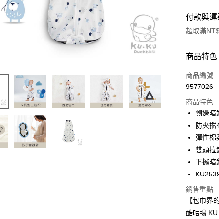
付款與運
超取滿NT$
付款方式
商品特色
信用卡一
商品編號
9577026
信用卡分
商品特色
3 期 
側邊暗
合作金
防夾擋
超商取貨
華南商
彈性棉
LINE Pay
上海商
雙頭拉
國泰世
下擺暗
Apple Pay
臺灣中
KU253
匯豐（
街口支付
聯邦商
銷售重點
元大商
悠遊付
【包巾界
玉山商
酷咕鴨 KU
台新國
Google Pa