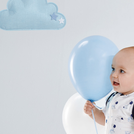
【注意事
１．透過由
交易，需
求債權轉
２．關於
https://aft
３．未成
「AFTE
任。
４．使用「
即時審查
結果請求
５．嚴禁
形，恩沛
動。