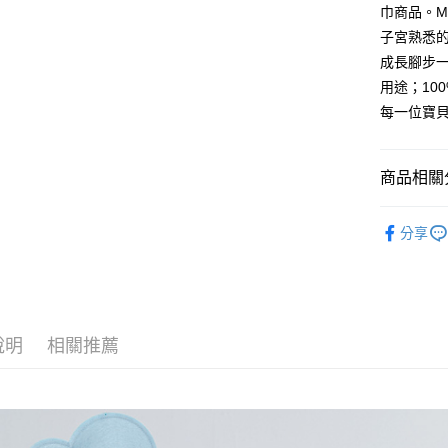
巾商品。M
台灣樂
全盈+PAY
子宮熟悉
成長腳步
AFTEE先
用途；10
相關說明
每一位寶
【關於「A
ATM付款
AFTEE
便利好安
１．簡單
商品相關分
２．便利
運送方式
３．安心
懶人包巾
全家取貨
分享
【「AFT
人氣商品
每筆NT$1
１．於結帳
付」結帳
棉織用品
7-11取貨
２．訂單
３．收到繳
每筆NT$1
／ATM／
說明
相關推薦
※ 請注意
宅配
絡購買商品
先享後付
每筆NT$1
※ 交易是
是否繳費成
付客戶支