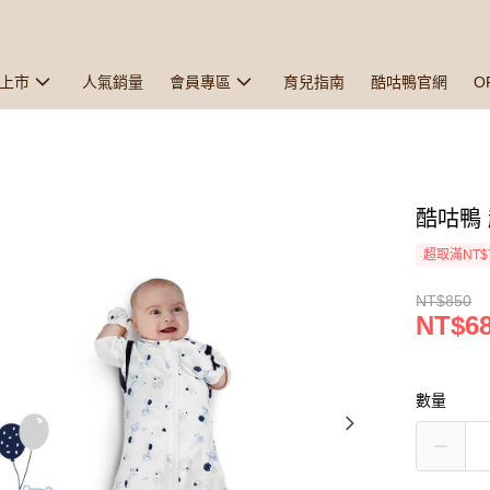
上市
人氣銷量
會員專區
育兒指南
酷咕鴨官網
O
酷咕鴨
超取滿NT$
NT$850
NT$6
數量