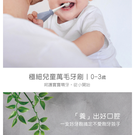
１．於結帳方式選擇「AFTEE先享後付」後，將跳轉至「AFTEE先享後付」
7-11取貨付款
結帳頁面，進行簡訊認證並確認金額後，即可完成結帳。
２．訂單成立數日內，您將收到繳費通知簡訊。
每筆NT$150，滿NT$799(含以上)免運費
３．收到繳費通知簡訊後14天內，點擊此簡訊中的連結，可透過四大超商／
ATM／網路銀行／等多元方式進行付款，方視為交易完成。
宅配
※ 請注意：結帳手續完成當下不需立刻繳費，但若您需要取消訂單，請聯絡
每筆NT$150，滿NT$1,299(含以上)免運費
購買商品的店家。未經商家同意取消之訂單仍視為有效，需透過AFTEE先享
後付繳納相關費用。
※ 交易是否成功請以「AFTEE先享後付 」之結帳頁面顯示為準，若有關於
是否繳費成功／繳費後需取消欲退款等相關疑問，請聯繫「AFTEE先享後付
客戶支援中心」
https://netprotections.freshdesk.com/support/home
【注意事項】
１．透過由恩沛科技股份有限公司提供之「AFTEE先享後付」服務完成之交
易，需依本服務之必要範圍內提供個人資料，並將交易相關給付款項請求債
權轉讓予恩沛科技股份有限公司。
２．關於個人資料處理事宜，請瀏覽以下網址：
https://aftee.tw/terms/#terms3
３．未成年的使用者請事先徵得法定代理人或監護人之同意方可使用
「AFTEE先享後付」，若未經同意申辦者引起之損失，本公司不負相關責
任。
４．使用「AFTEE先享後付」時，將依據個別帳號之用戶狀況，依本公司即
時審查核予不同之上限額度；若仍有額度不足之情形，本公司將視審查結果
請求用戶進行身份認證。
５．嚴禁一人註冊多個帳號或使用他人資訊註冊。若發現惡意使用之情形，