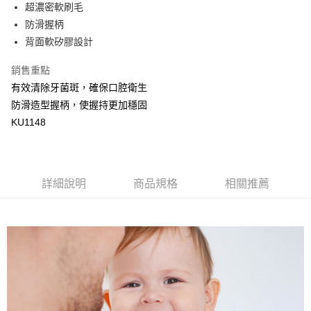
超商取貨付款
超濃密軟刷毛
華南商業銀行
彰化商業銀行
防滑握柄
LINE Pay
上海商業儲蓄銀行
台北富邦商業銀行
國泰世華商業銀行
兆豐國際商業銀行
背面軟矽膠設計
Apple Pay
臺灣中小企業銀行
台中商業銀行
銷售重點
匯豐（台灣）商業銀行
華泰商業銀行
街口支付
聯邦商業銀行
遠東國際商業銀行
有效清除牙菌斑，確保口腔衛生
元大商業銀行
永豐商業銀行
悠遊付
防滑造型握柄，使握持更加穩固
玉山商業銀行
星展（台灣）商業銀行
KU1148
台新國際商業銀行
中國信託商業銀行
Google Pay
台灣樂天信用卡公司
全盈+PAY
AFTEE先享後付
詳細說明
商品規格
相關推薦
相關說明
【關於「AFTEE先享後付」】
ATM付款
AFTEE先享後付是「在收到商品之後才付款」的支付方式。 讓您購物簡單
便利好安心！
１．簡單：不需註冊會員、不需綁卡、不需儲值。
運送方式
２．便利：只要手機號碼，簡訊認證，即可結帳。
３．安心：先確認商品／服務後，再付款。
全家取貨付款
每筆NT$150，滿NT$799(含以上)免運費
【「AFTEE先享後付」結帳流程】