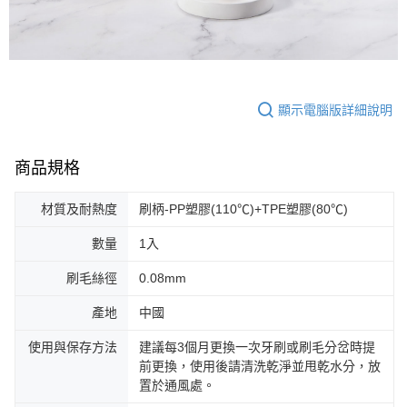
顯示電腦版詳細說明
商品規格
材質及耐熱度
刷柄-PP塑膠(110℃)+TPE塑膠(80℃)
數量
1入
刷毛絲徑
0.08mm
產地
中國
使用與保存方法
建議每3個月更換一次牙刷或刷毛分岔時提
前更換，使用後請清洗乾淨並甩乾水分，放
置於通風處。