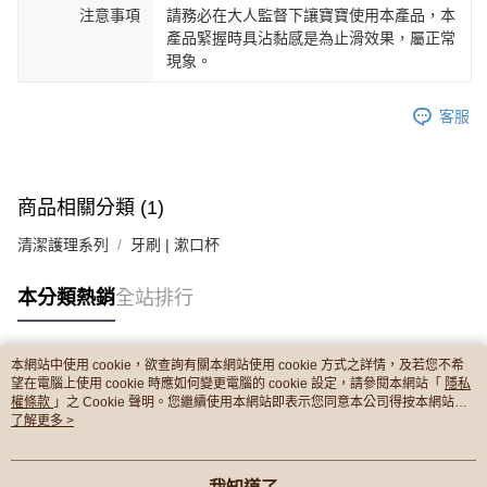
注意事項
請務必在大人監督下讓寶寶使用本產品，本
產品緊握時具沾黏感是為止滑效果，屬正常
現象。
客服
商品相關分類 (1)
清潔護理系列
牙刷 | 漱口杯
本分類熱銷
全站排行
本網站中使用 cookie，欲查詢有關本網站使用 cookie 方式之詳情，及若您不希
熱門標籤
望在電腦上使用 cookie 時應如何變更電腦的 cookie 設定，請參閱本網站「
隱私
權條款
」之 Cookie 聲明。您繼續使用本網站即表示您同意本公司得按本網站使
用條款之 Cookie 聲明使用 cookie。
了解更多 >