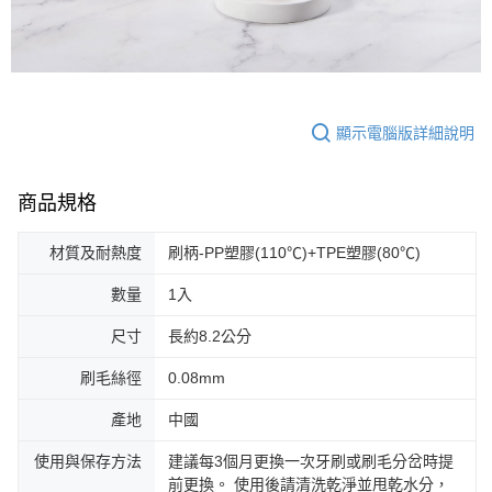
顯示電腦版詳細說明
商品規格
材質及耐熱度
刷柄-PP塑膠(110℃)+TPE塑膠(80℃)
數量
1入
尺寸
長約8.2公分
刷毛絲徑
0.08mm
產地
中國
使用與保存方法
建議每3個月更換一次牙刷或刷毛分岔時提
前更換。 使用後請清洗乾淨並甩乾水分，