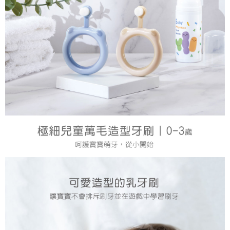
１．於結帳方式選擇「AFTEE先享後付」後，將跳轉至「AFTEE先享後付」
7-11取貨付款
結帳頁面，進行簡訊認證並確認金額後，即可完成結帳。
２．訂單成立數日內，您將收到繳費通知簡訊。
每筆NT$150，滿NT$799(含以上)免運費
３．收到繳費通知簡訊後14天內，點擊此簡訊中的連結，可透過四大超商／
ATM／網路銀行／等多元方式進行付款，方視為交易完成。
宅配
※ 請注意：結帳手續完成當下不需立刻繳費，但若您需要取消訂單，請聯絡
每筆NT$150，滿NT$1,299(含以上)免運費
購買商品的店家。未經商家同意取消之訂單仍視為有效，需透過AFTEE先享
後付繳納相關費用。
※ 交易是否成功請以「AFTEE先享後付 」之結帳頁面顯示為準，若有關於
是否繳費成功／繳費後需取消欲退款等相關疑問，請聯繫「AFTEE先享後付
客戶支援中心」
https://netprotections.freshdesk.com/support/home
【注意事項】
１．透過由恩沛科技股份有限公司提供之「AFTEE先享後付」服務完成之交
易，需依本服務之必要範圍內提供個人資料，並將交易相關給付款項請求債
權轉讓予恩沛科技股份有限公司。
２．關於個人資料處理事宜，請瀏覽以下網址：
https://aftee.tw/terms/#terms3
３．未成年的使用者請事先徵得法定代理人或監護人之同意方可使用
「AFTEE先享後付」，若未經同意申辦者引起之損失，本公司不負相關責
任。
４．使用「AFTEE先享後付」時，將依據個別帳號之用戶狀況，依本公司即
時審查核予不同之上限額度；若仍有額度不足之情形，本公司將視審查結果
請求用戶進行身份認證。
５．嚴禁一人註冊多個帳號或使用他人資訊註冊。若發現惡意使用之情形，