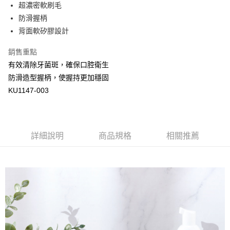
超商取貨付款
超濃密軟刷毛
華南商業銀行
彰化商業銀行
防滑握柄
LINE Pay
上海商業儲蓄銀行
台北富邦商業銀行
國泰世華商業銀行
兆豐國際商業銀行
背面軟矽膠設計
Apple Pay
臺灣中小企業銀行
台中商業銀行
銷售重點
匯豐（台灣）商業銀行
華泰商業銀行
街口支付
聯邦商業銀行
遠東國際商業銀行
有效清除牙菌斑，確保口腔衛生
元大商業銀行
永豐商業銀行
悠遊付
防滑造型握柄，使握持更加穩固
玉山商業銀行
星展（台灣）商業銀行
KU1147-003
台新國際商業銀行
中國信託商業銀行
Google Pay
台灣樂天信用卡公司
全盈+PAY
AFTEE先享後付
詳細說明
商品規格
相關推薦
相關說明
【關於「AFTEE先享後付」】
ATM付款
AFTEE先享後付是「在收到商品之後才付款」的支付方式。 讓您購物簡單
便利好安心！
１．簡單：不需註冊會員、不需綁卡、不需儲值。
運送方式
２．便利：只要手機號碼，簡訊認證，即可結帳。
３．安心：先確認商品／服務後，再付款。
全家取貨付款
每筆NT$150，滿NT$799(含以上)免運費
【「AFTEE先享後付」結帳流程】