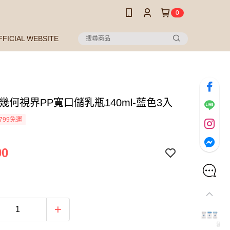
0
FFICIAL WEBSITE
幾何視界PP寬口儲乳瓶140ml-藍色3入
799免運
00