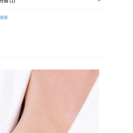
類 (1)
天信用卡公司
系列
PP奶瓶
客服
享後付
FTEE先享後付」】
先享後付是「在收到商品之後才付款」的支付方式。 讓您購物簡單
心！
：不需註冊會員、不需綁卡、不需儲值。
：只要手機號碼，簡訊認證，即可結帳。
：先確認商品／服務後，再付款。
付款
EE先享後付」結帳流程】
50，滿NT$799(含以上)免運費
方式選擇「AFTEE先享後付」後，將跳轉至「AFTEE先享後
頁面，進行簡訊認證並確認金額後，即可完成結帳。
付款
成立數日內，您將收到繳費通知簡訊。
費通知簡訊後14天內，點擊此簡訊中的連結，可透過四大超商
50，滿NT$799(含以上)免運費
網路銀行／等多元方式進行付款，方視為交易完成。
：結帳手續完成當下不需立刻繳費，但若您需要取消訂單，請聯
的店家。未經商家同意取消之訂單仍視為有效，需透過AFTEE
繳納相關費用。
50，滿NT$1,299(含以上)免運費
否成功請以「AFTEE先享後付 」之結帳頁面顯示為準，若有關於
功／繳費後需取消欲退款等相關疑問，請聯繫「AFTEE先享後
援中心」
https://netprotections.freshdesk.com/support/home