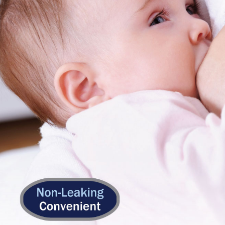
【注意事
１．透過由
交易，需
求債權轉
２．關於
https://aft
３．未成
「AFTE
任。
４．使用「
即時審查
結果請求
５．嚴禁
形，恩沛
動。