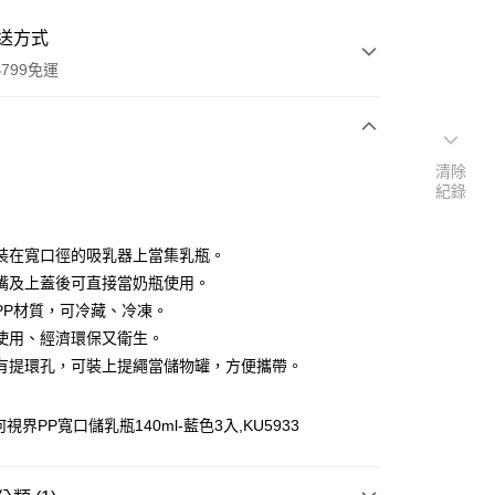
送方式
799免運
次付款
清除
紀錄
期付款
0 利率 每期
NT$66
21家銀行
裝在寬口徑的吸乳器上當集乳瓶。
庫商業銀行
第一商業銀行
嘴及上蓋後可直接當奶瓶使用。
付款
業銀行
彰化商業銀行
PP材質，可冷藏、冷凍。
業儲蓄銀行
台北富邦商業銀行
使用、經濟環保又衛生。
華商業銀行
兆豐國際商業銀行
有提環孔，可裝上提繩當儲物罐，方便攜帶。
小企業銀行
台中商業銀行
台灣）商業銀行
華泰商業銀行
業銀行
遠東國際商業銀行
視界PP寬口儲乳瓶140ml-藍色3入,KU5933
業銀行
永豐商業銀行
業銀行
星展（台灣）商業銀行
際商業銀行
中國信託商業銀行
y