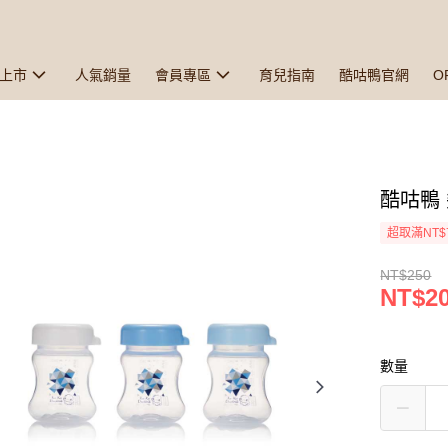
上市
人氣銷量
會員專區
育兒指南
酷咕鴨官網
O
酷咕鴨 
超取滿NT$
NT$250
NT$2
數量