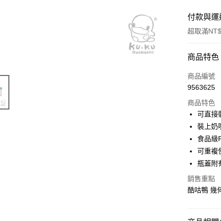
付款與運
超取滿NT$
付款方式
商品特色
信用卡一
商品編號
9563625
信用卡分
商品特色
3 期 
可直接
合作金
裝上奶
超商取貨
華南商
食品級
LINE Pay
上海商
可重複
國泰世
瓶蓋附
Apple Pay
臺灣中
匯豐（
銷售重點
街口支付
聯邦商
酷咕鴨 幾何
元大商
悠遊付
玉山商
台新國
Google Pa