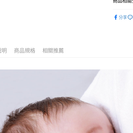
商品相關分
台灣樂
全盈+PAY
哺育用品
分享
AFTEE先
相關說明
【關於「A
ATM付款
AFTEE
便利好安
１．簡單
說明
商品規格
相關推薦
２．便利
運送方式
３．安心
全家取貨
【「AFT
每筆NT$1
１．於結帳
付」結帳
7-11取貨
２．訂單
３．收到繳
每筆NT$1
／ATM／
※ 請注意
宅配
絡購買商品
先享後付
每筆NT$1
※ 交易是
是否繳費成
付客戶支