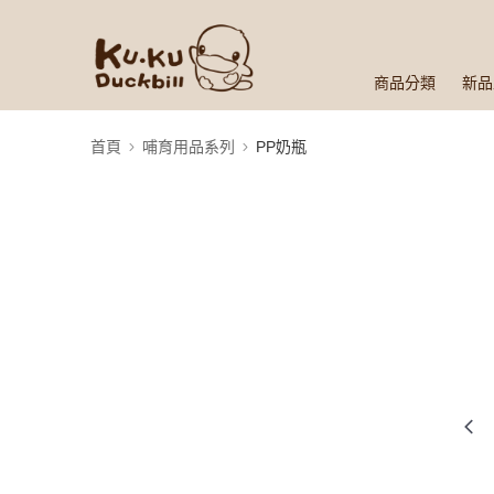
商品分類
新品
首頁
哺育用品系列
PP奶瓶