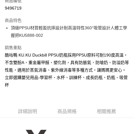
商品編號
信用卡分期付款
9496719
3 期 0 利率 每期
NT$93
21家銀行
商品特色
合作金庫商業銀行
第一商業銀行
超商取貨付款
頂級PPSU材質輕盈抗摔設計耐高溫特性360°吸管設計人體工學
華南商業銀行
彰化商業銀行
握把KU5888-002
LINE Pay
上海商業儲蓄銀行
台北富邦商業銀行
國泰世華商業銀行
兆豐國際商業銀行
Apple Pay
銷售重點
臺灣中小企業銀行
台中商業銀行
酷咕鴨 KU.KU Duckbill PPSU奶瓶採用PPSU原料可耐190度高溫，
匯豐（台灣）商業銀行
華泰商業銀行
街口支付
聯邦商業銀行
遠東國際商業銀行
不含雙酚A、重金屬甲醛、塑化劑，具有防脹氣、防嗆奶、防溢奶等
元大商業銀行
永豐商業銀行
悠遊付
性能，適用於蒸氣消毒、紫外線消毒等多種方式，讓媽媽更安心。
玉山商業銀行
星展（台灣）商業銀行
立即選購嬰兒用品-學習杯、水杯、訓練杯、成長奶瓶、奶瓶、吸管
台新國際商業銀行
中國信託商業銀行
Google Pay
杯
台灣樂天信用卡公司
全盈+PAY
AFTEE先享後付
相關說明
詳細說明
商品規格
相關推薦
【關於「AFTEE先享後付」】
ATM付款
AFTEE先享後付是「在收到商品之後才付款」的支付方式。 讓您購物簡單
便利好安心！
１．簡單：不需註冊會員、不需綁卡、不需儲值。