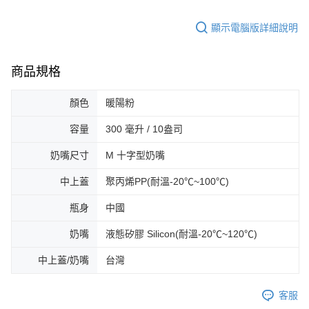
顯示電腦版詳細說明
商品規格
顏色
暖陽粉
容量
300 毫升 / 10盎司
奶嘴尺寸
M 十字型奶嘴
中上蓋
聚丙烯PP(耐溫-20℃~100℃)
瓶身
中國
奶嘴
液態矽膠 Silicon(耐溫-20℃~120℃)
中上蓋/奶嘴
台灣
客服