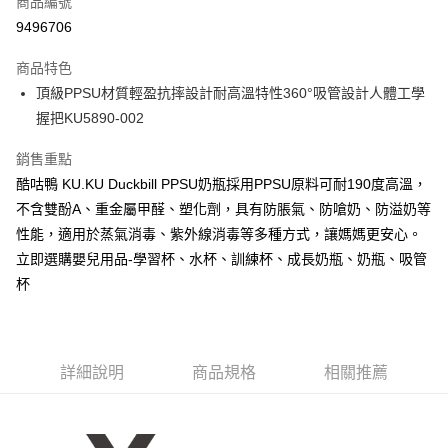
商品編號
信用卡分期付款
9496706
3 期 0 利率 每期
NT$113
21家銀行
商品特色
合作金庫商業銀行
第一商業銀行
超商取貨付款
頂級PPSU材質輕盈抗摔設計耐高溫特性360°吸管設計人體工學
華南商業銀行
彰化商業銀行
握把KU5890-002
LINE Pay
上海商業儲蓄銀行
台北富邦商業銀行
國泰世華商業銀行
兆豐國際商業銀行
Apple Pay
銷售重點
臺灣中小企業銀行
台中商業銀行
酷咕鴨 KU.KU Duckbill PPSU奶瓶採用PPSU原料可耐190度高溫，
匯豐（台灣）商業銀行
華泰商業銀行
街口支付
聯邦商業銀行
遠東國際商業銀行
不含雙酚A、重金屬甲醛、塑化劑，具有防脹氣、防嗆奶、防溢奶等
元大商業銀行
永豐商業銀行
悠遊付
性能，適用於蒸氣消毒、紫外線消毒等多種方式，讓媽媽更安心。
玉山商業銀行
星展（台灣）商業銀行
立即選購嬰兒用品-學習杯、水杯、訓練杯、成長奶瓶、奶瓶、吸管
台新國際商業銀行
中國信託商業銀行
Google Pay
杯
台灣樂天信用卡公司
全盈+PAY
AFTEE先享後付
相關說明
詳細說明
商品規格
相關推薦
【關於「AFTEE先享後付」】
ATM付款
AFTEE先享後付是「在收到商品之後才付款」的支付方式。 讓您購物簡單
便利好安心！
１．簡單：不需註冊會員、不需綁卡、不需儲值。