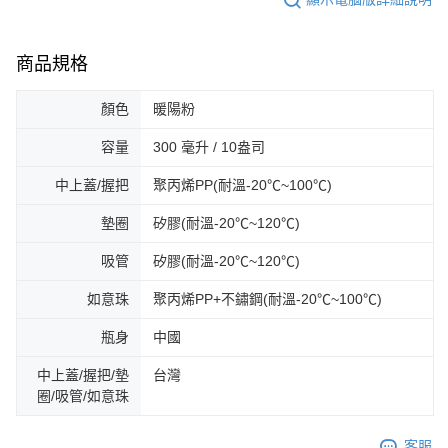
商品規格
顏色
暖陽粉
容量
300 毫升 / 10盎司
中上蓋/握把
聚丙烯PP(耐溫-20℃~100℃)
墊圈
矽膠(耐溫-20℃~120℃)
吸管
矽膠(耐溫-20℃~120℃)
如意珠
聚丙烯PP+不鏽鋼(耐溫-20℃~100℃)
瓶身
中國
中上蓋/握把/墊
台灣
圈/吸管/如意珠
客服