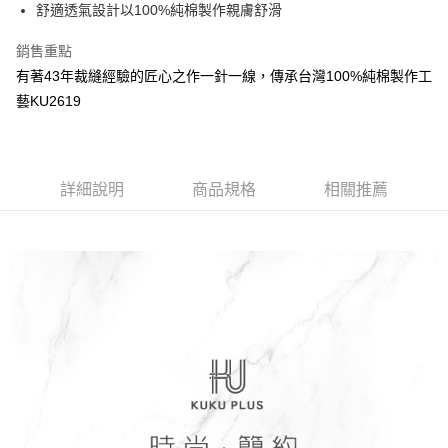
超商取貨付款
舒適透氣設計以100%純棉製作親膚舒滑
華南商業銀行
彰化商業銀行
LINE Pay
上海商業儲蓄銀行
台北富邦商業銀行
銷售重點
國泰世華商業銀行
兆豐國際商業銀行
Apple Pay
有著43年裁縫經驗的匠心之作一針一線，傳承台灣100%純棉製作工
臺灣中小企業銀行
台中商業銀行
藝KU2619
匯豐（台灣）商業銀行
華泰商業銀行
街口支付
聯邦商業銀行
遠東國際商業銀行
元大商業銀行
永豐商業銀行
悠遊付
玉山商業銀行
星展（台灣）商業銀行
台新國際商業銀行
中國信託商業銀行
Google Pay
詳細說明
商品規格
相關推薦
台灣樂天信用卡公司
全盈+PAY
AFTEE先享後付
相關說明
【關於「AFTEE先享後付」】
ATM付款
AFTEE先享後付是「在收到商品之後才付款」的支付方式。 讓您購物簡單
便利好安心！
１．簡單：不需註冊會員、不需綁卡、不需儲值。
運送方式
２．便利：只要手機號碼，簡訊認證，即可結帳。
３．安心：先確認商品／服務後，再付款。
全家取貨付款
每筆NT$150，滿NT$799(含以上)免運費
【「AFTEE先享後付」結帳流程】