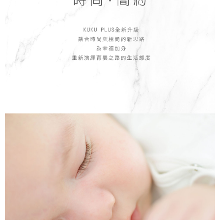
１．於結帳方式選擇「AFTEE先享後付」後，將跳轉至「AFTEE先享後付」
7-11取貨付款
結帳頁面，進行簡訊認證並確認金額後，即可完成結帳。
２．訂單成立數日內，您將收到繳費通知簡訊。
每筆NT$150，滿NT$799(含以上)免運費
３．收到繳費通知簡訊後14天內，點擊此簡訊中的連結，可透過四大超商／
ATM／網路銀行／等多元方式進行付款，方視為交易完成。
宅配
※ 請注意：結帳手續完成當下不需立刻繳費，但若您需要取消訂單，請聯絡
每筆NT$150，滿NT$1,299(含以上)免運費
購買商品的店家。未經商家同意取消之訂單仍視為有效，需透過AFTEE先享
後付繳納相關費用。
※ 交易是否成功請以「AFTEE先享後付 」之結帳頁面顯示為準，若有關於
是否繳費成功／繳費後需取消欲退款等相關疑問，請聯繫「AFTEE先享後付
客戶支援中心」
https://netprotections.freshdesk.com/support/home
【注意事項】
１．透過由恩沛科技股份有限公司提供之「AFTEE先享後付」服務完成之交
易，需依本服務之必要範圍內提供個人資料，並將交易相關給付款項請求債
權轉讓予恩沛科技股份有限公司。
２．關於個人資料處理事宜，請瀏覽以下網址：
https://aftee.tw/terms/#terms3
３．未成年的使用者請事先徵得法定代理人或監護人之同意方可使用
「AFTEE先享後付」，若未經同意申辦者引起之損失，本公司不負相關責
任。
４．使用「AFTEE先享後付」時，將依據個別帳號之用戶狀況，依本公司即
時審查核予不同之上限額度；若仍有額度不足之情形，本公司將視審查結果
請求用戶進行身份認證。
５．嚴禁一人註冊多個帳號或使用他人資訊註冊。若發現惡意使用之情形，