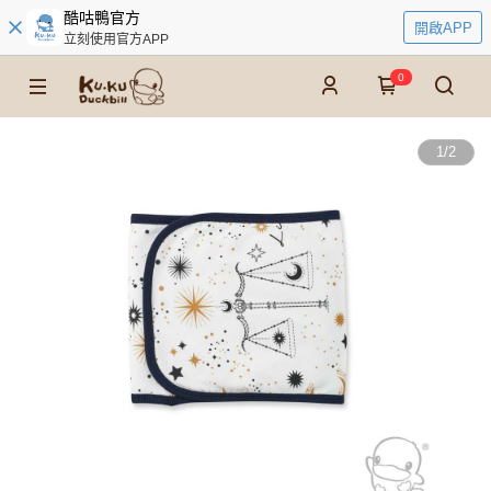
酷咕鴨官方
開啟APP
立刻使用官方APP
0
1
/
2