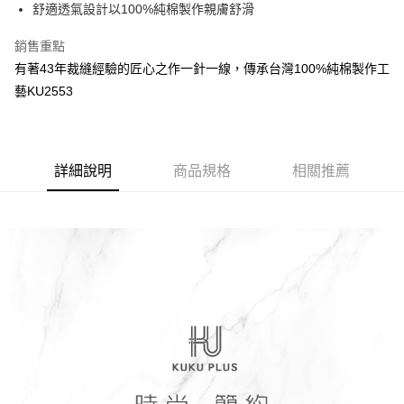
超商取貨付款
舒適透氣設計以100%純棉製作親膚舒滑
華南商業銀行
彰化商業銀行
LINE Pay
上海商業儲蓄銀行
台北富邦商業銀行
銷售重點
國泰世華商業銀行
兆豐國際商業銀行
Apple Pay
有著43年裁縫經驗的匠心之作一針一線，傳承台灣100%純棉製作工
臺灣中小企業銀行
台中商業銀行
藝KU2553
匯豐（台灣）商業銀行
華泰商業銀行
街口支付
聯邦商業銀行
遠東國際商業銀行
元大商業銀行
永豐商業銀行
悠遊付
玉山商業銀行
星展（台灣）商業銀行
台新國際商業銀行
中國信託商業銀行
Google Pay
詳細說明
商品規格
相關推薦
台灣樂天信用卡公司
全盈+PAY
AFTEE先享後付
相關說明
【關於「AFTEE先享後付」】
ATM付款
AFTEE先享後付是「在收到商品之後才付款」的支付方式。 讓您購物簡單
便利好安心！
１．簡單：不需註冊會員、不需綁卡、不需儲值。
運送方式
２．便利：只要手機號碼，簡訊認證，即可結帳。
３．安心：先確認商品／服務後，再付款。
全家取貨付款
每筆NT$150，滿NT$799(含以上)免運費
【「AFTEE先享後付」結帳流程】