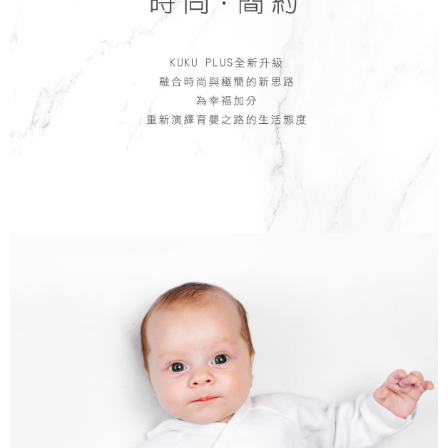
１．於結帳方式選擇「AFTEE先享後付」後，將跳轉至「AFTEE先享後付」
7-11取貨付款
結帳頁面，進行簡訊認證並確認金額後，即可完成結帳。
２．訂單成立數日內，您將收到繳費通知簡訊。
每筆NT$150，滿NT$799(含以上)免運費
３．收到繳費通知簡訊後14天內，點擊此簡訊中的連結，可透過四大超商／
ATM／網路銀行／等多元方式進行付款，方視為交易完成。
宅配
※ 請注意：結帳手續完成當下不需立刻繳費，但若您需要取消訂單，請聯絡
每筆NT$150，滿NT$1,299(含以上)免運費
購買商品的店家。未經商家同意取消之訂單仍視為有效，需透過AFTEE先享
後付繳納相關費用。
※ 交易是否成功請以「AFTEE先享後付 」之結帳頁面顯示為準，若有關於
是否繳費成功／繳費後需取消欲退款等相關疑問，請聯繫「AFTEE先享後付
客戶支援中心」
https://netprotections.freshdesk.com/support/home
【注意事項】
１．透過由恩沛科技股份有限公司提供之「AFTEE先享後付」服務完成之交
易，需依本服務之必要範圍內提供個人資料，並將交易相關給付款項請求債
權轉讓予恩沛科技股份有限公司。
２．關於個人資料處理事宜，請瀏覽以下網址：
https://aftee.tw/terms/#terms3
３．未成年的使用者請事先徵得法定代理人或監護人之同意方可使用
「AFTEE先享後付」，若未經同意申辦者引起之損失，本公司不負相關責
任。
４．使用「AFTEE先享後付」時，將依據個別帳號之用戶狀況，依本公司即
時審查核予不同之上限額度；若仍有額度不足之情形，本公司將視審查結果
請求用戶進行身份認證。
５．嚴禁一人註冊多個帳號或使用他人資訊註冊。若發現惡意使用之情形，