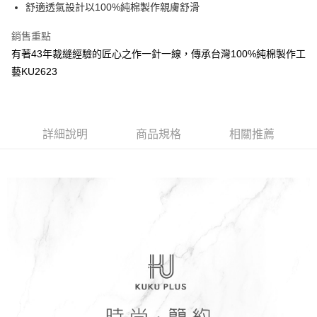
超商取貨付款
舒適透氣設計以100%純棉製作親膚舒滑
華南商業銀行
彰化商業銀行
LINE Pay
上海商業儲蓄銀行
台北富邦商業銀行
銷售重點
國泰世華商業銀行
兆豐國際商業銀行
Apple Pay
有著43年裁縫經驗的匠心之作一針一線，傳承台灣100%純棉製作工
臺灣中小企業銀行
台中商業銀行
藝KU2623
匯豐（台灣）商業銀行
華泰商業銀行
街口支付
聯邦商業銀行
遠東國際商業銀行
元大商業銀行
永豐商業銀行
悠遊付
玉山商業銀行
星展（台灣）商業銀行
台新國際商業銀行
中國信託商業銀行
Google Pay
詳細說明
商品規格
相關推薦
台灣樂天信用卡公司
全盈+PAY
AFTEE先享後付
相關說明
【關於「AFTEE先享後付」】
ATM付款
AFTEE先享後付是「在收到商品之後才付款」的支付方式。 讓您購物簡單
便利好安心！
１．簡單：不需註冊會員、不需綁卡、不需儲值。
運送方式
２．便利：只要手機號碼，簡訊認證，即可結帳。
３．安心：先確認商品／服務後，再付款。
全家取貨付款
每筆NT$150，滿NT$799(含以上)免運費
【「AFTEE先享後付」結帳流程】