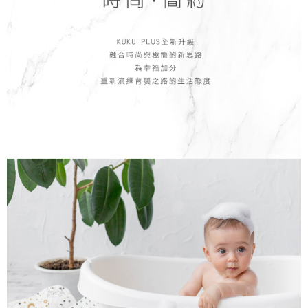
１．於結帳方式選擇「AFTEE先享後付」後，將跳轉至「AFTEE先享後付」
7-11取貨付款
結帳頁面，進行簡訊認證並確認金額後，即可完成結帳。
２．訂單成立數日內，您將收到繳費通知簡訊。
每筆NT$150，滿NT$799(含以上)免運費
３．收到繳費通知簡訊後14天內，點擊此簡訊中的連結，可透過四大超商／
ATM／網路銀行／等多元方式進行付款，方視為交易完成。
宅配
※ 請注意：結帳手續完成當下不需立刻繳費，但若您需要取消訂單，請聯絡
每筆NT$150，滿NT$1,299(含以上)免運費
購買商品的店家。未經商家同意取消之訂單仍視為有效，需透過AFTEE先享
後付繳納相關費用。
※ 交易是否成功請以「AFTEE先享後付 」之結帳頁面顯示為準，若有關於
是否繳費成功／繳費後需取消欲退款等相關疑問，請聯繫「AFTEE先享後付
客戶支援中心」
https://netprotections.freshdesk.com/support/home
【注意事項】
１．透過由恩沛科技股份有限公司提供之「AFTEE先享後付」服務完成之交
易，需依本服務之必要範圍內提供個人資料，並將交易相關給付款項請求債
權轉讓予恩沛科技股份有限公司。
２．關於個人資料處理事宜，請瀏覽以下網址：
https://aftee.tw/terms/#terms3
３．未成年的使用者請事先徵得法定代理人或監護人之同意方可使用
「AFTEE先享後付」，若未經同意申辦者引起之損失，本公司不負相關責
任。
４．使用「AFTEE先享後付」時，將依據個別帳號之用戶狀況，依本公司即
時審查核予不同之上限額度；若仍有額度不足之情形，本公司將視審查結果
請求用戶進行身份認證。
５．嚴禁一人註冊多個帳號或使用他人資訊註冊。若發現惡意使用之情形，