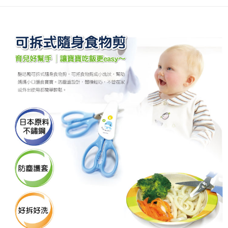
ATM／網路銀行／等多元方式進行付款，方視為交易完成。
宅配
※ 請注意：結帳手續完成當下不需立刻繳費，但若您需要取消訂單，請聯絡
每筆NT$150，滿NT$1,299(含以上)免運費
購買商品的店家。未經商家同意取消之訂單仍視為有效，需透過AFTEE先享
後付繳納相關費用。
※ 交易是否成功請以「AFTEE先享後付 」之結帳頁面顯示為準，若有關於
是否繳費成功／繳費後需取消欲退款等相關疑問，請聯繫「AFTEE先享後付
客戶支援中心」
https://netprotections.freshdesk.com/support/home
【注意事項】
１．透過由恩沛科技股份有限公司提供之「AFTEE先享後付」服務完成之交
易，需依本服務之必要範圍內提供個人資料，並將交易相關給付款項請求債
權轉讓予恩沛科技股份有限公司。
２．關於個人資料處理事宜，請瀏覽以下網址：
https://aftee.tw/terms/#terms3
３．未成年的使用者請事先徵得法定代理人或監護人之同意方可使用
「AFTEE先享後付」，若未經同意申辦者引起之損失，本公司不負相關責
任。
４．使用「AFTEE先享後付」時，將依據個別帳號之用戶狀況，依本公司即
時審查核予不同之上限額度；若仍有額度不足之情形，本公司將視審查結果
請求用戶進行身份認證。
５．嚴禁一人註冊多個帳號或使用他人資訊註冊。若發現惡意使用之情形，
恩沛科技股份有限公司將有權停止該用戶之使用額度並採取法律行動。