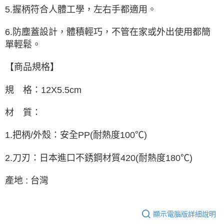
5.握柄符合人體工學，左右手都適用。
6.防塵蓋設計，體積輕巧，不管在家或外出使用都簡
單輕鬆。
【商品規格】
規 格：12X5.5cm
材 質：
1.把柄/外殼：安全PP(耐熱度100℃)
2.刀刃：日本進口不銹鋼材質420(耐熱度180℃)
產地 : 台灣
顯示電腦版詳細說明