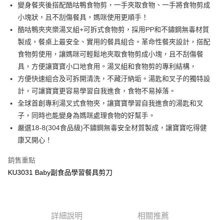
Apple Pay
變身餐夾後搭配酷咕鴨食物剪，一手夾取食物、一手將食物剪成
小塊狀，且不刮傷餐具，媽咪使用更順手！
街口支付
酷咕鴨夾夾樂湯叉組+可拆式食物剪，採用PP和不鏽鋼無毒材質
悠遊付
製成，餐桌上最安全、實用的餐具組合。革命性餐夾設計，搭配
食物剪使用，讓媽咪可輕鬆地夾取食物剪成小塊，且不刮傷餐
Google Pay
具，方便讓寶寶小口地食用。湯叉組和食物剪的專利結構，
全盈+PAY
方便快速組合及可拆開清洗，不藏汙納垢。湯匙和叉子的獨特設
計，可讓寶寶更容易學習自我進食，食物不易掉落。
AFTEE先享後付
全球首創專利湯叉式食物夾，讓寶寶學習自我進食的湯匙和叉
相關說明
子，同時也能變身為媽咪處理食物的好幫手。
【關於「AFTEE先享後付」】
ATM付款
AFTEE先享後付是「在收到商品之後才付款」的支付方式。 讓您購物簡單
嚴選18-8(304食品級)不鏽鋼無毒安全材質製成，讓寶寶吃得健
便利好安心！
康又開心！
１．簡單：不需註冊會員、不需綁卡、不需儲值。
運送方式
２．便利：只要手機號碼，簡訊認證，即可結帳。
銷售重點
３．安心：先確認商品／服務後，再付款。
全家取貨付款
KU3031 Baby副食品學習餐具剪刀
每筆NT$150，滿NT$799(含以上)免運費
【「AFTEE先享後付」結帳流程】
１．於結帳方式選擇「AFTEE先享後付」後，將跳轉至「AFTEE先享後付」
7-11取貨付款
結帳頁面，進行簡訊認證並確認金額後，即可完成結帳。
２．訂單成立數日內，您將收到繳費通知簡訊。
每筆NT$150，滿NT$799(含以上)免運費
３．收到繳費通知簡訊後14天內，點擊此簡訊中的連結，可透過四大超商／
詳細說明
相關推薦