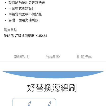
Apple Pay
旋轉刷柄使用更輕鬆快速
可替換式刷頭設計
街口支付
海綿質地柔軟不傷奶瓶
悠遊付
另附一備用海棉刷頭
Google Pay
銷售重點
酷咕鴨 好替換海綿刷 KU5481
全盈+PAY
AFTEE先享後付
相關說明
【關於「AFTEE先享後付」】
詳細說明
商品規格
相關推薦
ATM付款
AFTEE先享後付是「在收到商品之後才付款」的支付方式。 讓您購物簡單
便利好安心！
１．簡單：不需註冊會員、不需綁卡、不需儲值。
運送方式
２．便利：只要手機號碼，簡訊認證，即可結帳。
３．安心：先確認商品／服務後，再付款。
全家取貨付款
每筆NT$150，滿NT$799(含以上)免運費
【「AFTEE先享後付」結帳流程】
１．於結帳方式選擇「AFTEE先享後付」後，將跳轉至「AFTEE先享後付」
7-11取貨付款
結帳頁面，進行簡訊認證並確認金額後，即可完成結帳。
２．訂單成立數日內，您將收到繳費通知簡訊。
每筆NT$150，滿NT$799(含以上)免運費
３．收到繳費通知簡訊後14天內，點擊此簡訊中的連結，可透過四大超商／