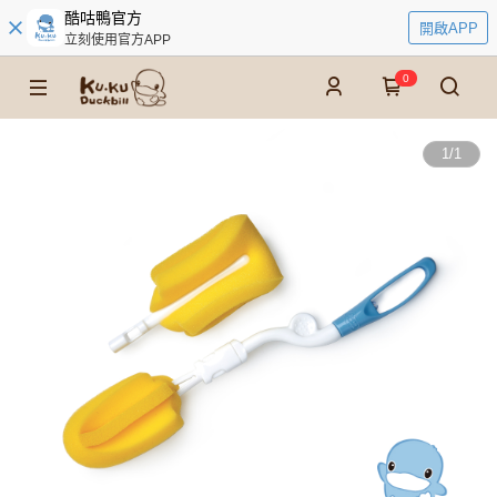
酷咕鴨官方
開啟APP
立刻使用官方APP
0
1
/
1