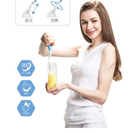
ATM／網路銀行／等多元方式進行付款，方視為交易完成。
宅配
※ 請注意：結帳手續完成當下不需立刻繳費，但若您需要取消訂單，請聯絡
每筆NT$150，滿NT$1,299(含以上)免運費
購買商品的店家。未經商家同意取消之訂單仍視為有效，需透過AFTEE先享
後付繳納相關費用。
※ 交易是否成功請以「AFTEE先享後付 」之結帳頁面顯示為準，若有關於
是否繳費成功／繳費後需取消欲退款等相關疑問，請聯繫「AFTEE先享後付
客戶支援中心」
https://netprotections.freshdesk.com/support/home
【注意事項】
１．透過由恩沛科技股份有限公司提供之「AFTEE先享後付」服務完成之交
易，需依本服務之必要範圍內提供個人資料，並將交易相關給付款項請求債
權轉讓予恩沛科技股份有限公司。
２．關於個人資料處理事宜，請瀏覽以下網址：
https://aftee.tw/terms/#terms3
３．未成年的使用者請事先徵得法定代理人或監護人之同意方可使用
「AFTEE先享後付」，若未經同意申辦者引起之損失，本公司不負相關責
任。
４．使用「AFTEE先享後付」時，將依據個別帳號之用戶狀況，依本公司即
時審查核予不同之上限額度；若仍有額度不足之情形，本公司將視審查結果
請求用戶進行身份認證。
５．嚴禁一人註冊多個帳號或使用他人資訊註冊。若發現惡意使用之情形，
恩沛科技股份有限公司將有權停止該用戶之使用額度並採取法律行動。