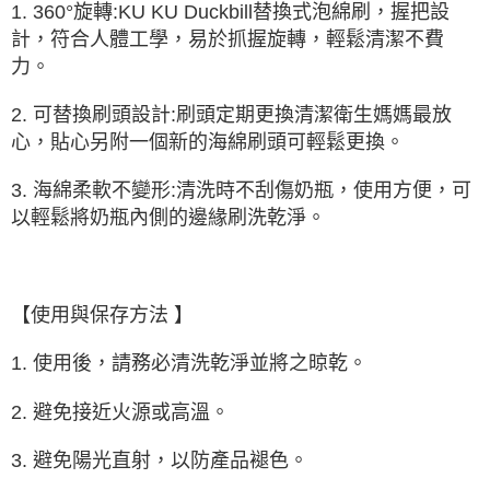
1. 360°旋轉:KU KU Duckbill替換式泡綿刷，握把設
計，符合人體工學，易於抓握旋轉，輕鬆清潔不費
力。
2. 可替換刷頭設計:刷頭定期更換清潔衛生媽媽最放
心，貼心另附一個新的海綿刷頭可輕鬆更換。
3. 海綿柔軟不變形:清洗時不刮傷奶瓶，使用方便，可
以輕鬆將奶瓶內側的邊緣刷洗乾淨。
【使用與保存方法 】
1. 使用後，請務必清洗乾淨並將之晾乾。
2. 避免接近火源或高溫。
3. 避免陽光直射，以防產品褪色。