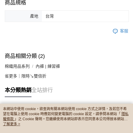
商品規格
產地
台灣
客服
商品相關分類 (2)
棉織用品系列
內褲 | 練習褲
省更多｜限時↘雙倍折
本分類熱銷
全站排行
本網站中使用 cookie，欲查詢有關本網站使用 cookie 方式之詳情，及若您不希
熱門標籤
望在電腦上使用 cookie 時應如何變更電腦的 cookie 設定，請參閱本網站「
隱私
權條款
」之 Cookie 聲明。您繼續使用本網站即表示您同意本公司得按本網站使
用條款之 Cookie 聲明使用 cookie。
了解更多 >