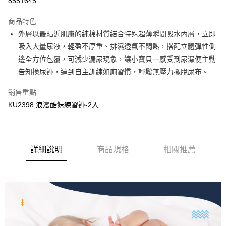
8551645
3 期 0 利率 每期
NT$111
21家銀行
商品特色
合作金庫商業銀行
第一商業銀行
超商取貨付款
外層以最貼近肌膚的純棉材質結合特殊超薄瞬間吸水內層，立即
華南商業銀行
彰化商業銀行
吸入大量尿液，輕盈不厚重、排濕透氣不悶熱，搭配立體彈性側
LINE Pay
上海商業儲蓄銀行
台北富邦商業銀行
國泰世華商業銀行
兆豐國際商業銀行
邊全方位包覆，可減少漏尿現象，讓小寶貝一感受到尿濕便主動
Apple Pay
臺灣中小企業銀行
台中商業銀行
告知換尿褲，達到自主訓練如廁習慣，輕鬆無壓力擺脫尿布。
匯豐（台灣）商業銀行
華泰商業銀行
街口支付
聯邦商業銀行
遠東國際商業銀行
銷售重點
元大商業銀行
永豐商業銀行
悠遊付
KU2398 浪漫酷妹練習褲-2入
玉山商業銀行
星展（台灣）商業銀行
台新國際商業銀行
中國信託商業銀行
Google Pay
台灣樂天信用卡公司
全盈+PAY
詳細說明
商品規格
相關推薦
AFTEE先享後付
相關說明
【關於「AFTEE先享後付」】
ATM付款
AFTEE先享後付是「在收到商品之後才付款」的支付方式。 讓您購物簡單
便利好安心！
１．簡單：不需註冊會員、不需綁卡、不需儲值。
運送方式
２．便利：只要手機號碼，簡訊認證，即可結帳。