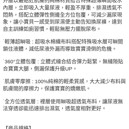
外層以最貼近肌膚的純棉材質結合特殊超薄瞬間吸水
內層，立即吸入大量尿液，輕盈不厚重、排濕透氣不
悶熱，搭配立體彈性側邊全方位包覆，可減少漏尿現
象，讓小寶貝一感受到尿濕便主動告知換尿褲，達到
自主訓練如廁習慣，輕鬆無壓力擺脫尿布。
˙輕薄超瞬吸 : 超吸水棉織布料搭配特殊吸水層可瞬間
鎖住液體，減低尿液外漏而導致寶寶滑倒的危機。
˙360°立體包覆 : 立體式縫合結合彈力鬆緊，無縫隙貼
合寶寶大腿，側漏保護升級UP。
˙肌膚零摩擦 : 100%純棉的輕柔質感，大大減少布料與
肌膚間的摩擦力，保護寶寶的嬌嫩肌。
˙全方位透氣層 : 裡層使用瞬吸超透氣布料，讓尿液無
法穿透卻能迅速排出濕氣，透氣度相對更好。
【商品規格】