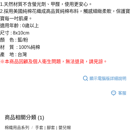
1.天然材質不含螢光劑、甲醛，使用更安心。
2.採用美國純棉花織成高品質純棉布料，觸感細緻柔軟，保護寶
寶每一吋肌膚。
適用年齡 : 0歲以上
尺寸 : 8x10cm
顏 色 : 藍/粉
材 質 : 100%純棉
產 地 : 台灣
※本商品因顧及個人衛生問題，無法退貨，請見諒。
顯示電腦版詳細說明
客服
商品相關分類 (1)
棉織用品系列
手套 | 腳套 | 嬰兒帽