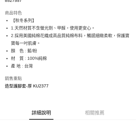
8527557
LINE Pay
商品特色
Apple Pay
【秋冬系列】
1.天然材質不含螢光劑、甲醛，使用更安心。
街口支付
2.採用美國純棉花織成高品質純棉布料，觸感細緻柔軟，保護寶
悠遊付
寶每一吋肌膚。
顏 色 : 藍/粉
Google Pay
材 質 : 100%純棉
全盈+PAY
產 地 : 台灣
AFTEE先享後付
銷售重點
相關說明
造型護腳套-厚 KU2377
【關於「AFTEE先享後付」】
ATM付款
AFTEE先享後付是「在收到商品之後才付款」的支付方式。 讓您購物簡單
便利好安心！
１．簡單：不需註冊會員、不需綁卡、不需儲值。
運送方式
２．便利：只要手機號碼，簡訊認證，即可結帳。
詳細說明
相關推薦
３．安心：先確認商品／服務後，再付款。
全家取貨付款
每筆NT$150，滿NT$799(含以上)免運費
【「AFTEE先享後付」結帳流程】
１．於結帳方式選擇「AFTEE先享後付」後，將跳轉至「AFTEE先享後付」