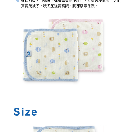
7-11取貨付款
結帳頁面，進行簡訊認證並確認金額後，即可完成結帳。
２．訂單成立數日內，您將收到繳費通知簡訊。
每筆NT$150，滿NT$799(含以上)免運費
３．收到繳費通知簡訊後14天內，點擊此簡訊中的連結，可透過四大超商／
ATM／網路銀行／等多元方式進行付款，方視為交易完成。
宅配
※ 請注意：結帳手續完成當下不需立刻繳費，但若您需要取消訂單，請聯絡
每筆NT$150，滿NT$1,299(含以上)免運費
購買商品的店家。未經商家同意取消之訂單仍視為有效，需透過AFTEE先享
後付繳納相關費用。
※ 交易是否成功請以「AFTEE先享後付 」之結帳頁面顯示為準，若有關於
是否繳費成功／繳費後需取消欲退款等相關疑問，請聯繫「AFTEE先享後付
客戶支援中心」
https://netprotections.freshdesk.com/support/home
【注意事項】
１．透過由恩沛科技股份有限公司提供之「AFTEE先享後付」服務完成之交
易，需依本服務之必要範圍內提供個人資料，並將交易相關給付款項請求債
權轉讓予恩沛科技股份有限公司。
２．關於個人資料處理事宜，請瀏覽以下網址：
https://aftee.tw/terms/#terms3
３．未成年的使用者請事先徵得法定代理人或監護人之同意方可使用
「AFTEE先享後付」，若未經同意申辦者引起之損失，本公司不負相關責
任。
４．使用「AFTEE先享後付」時，將依據個別帳號之用戶狀況，依本公司即
時審查核予不同之上限額度；若仍有額度不足之情形，本公司將視審查結果
請求用戶進行身份認證。
５．嚴禁一人註冊多個帳號或使用他人資訊註冊。若發現惡意使用之情形，
恩沛科技股份有限公司將有權停止該用戶之使用額度並採取法律行動。