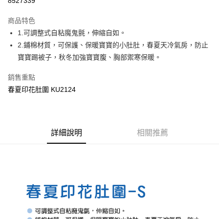
8527339
LINE Pay
商品特色
Apple Pay
1.可調整式自粘魔鬼氈，伸縮自如。
2.鋪棉材質，可保護、保暖寶寶的小肚肚，春夏天冷氣房，防止
街口支付
寶寶踢被子，秋冬加強寶寶腹、胸部禦寒保暖。
悠遊付
銷售重點
Google Pay
春夏印花肚圍 KU2124
全盈+PAY
AFTEE先享後付
詳細說明
相關推薦
相關說明
【關於「AFTEE先享後付」】
ATM付款
AFTEE先享後付是「在收到商品之後才付款」的支付方式。 讓您購物簡單
便利好安心！
１．簡單：不需註冊會員、不需綁卡、不需儲值。
運送方式
２．便利：只要手機號碼，簡訊認證，即可結帳。
３．安心：先確認商品／服務後，再付款。
全家取貨付款
每筆NT$150，滿NT$799(含以上)免運費
【「AFTEE先享後付」結帳流程】
１．於結帳方式選擇「AFTEE先享後付」後，將跳轉至「AFTEE先享後付」