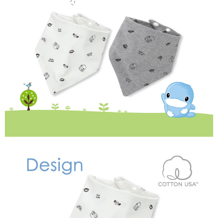
ATM／網路銀行／等多元方式進行付款，方視為交易完成。
宅配
※ 請注意：結帳手續完成當下不需立刻繳費，但若您需要取消訂單，請聯絡
每筆NT$150，滿NT$1,299(含以上)免運費
購買商品的店家。未經商家同意取消之訂單仍視為有效，需透過AFTEE先享
後付繳納相關費用。
※ 交易是否成功請以「AFTEE先享後付 」之結帳頁面顯示為準，若有關於
是否繳費成功／繳費後需取消欲退款等相關疑問，請聯繫「AFTEE先享後付
客戶支援中心」
https://netprotections.freshdesk.com/support/home
【注意事項】
１．透過由恩沛科技股份有限公司提供之「AFTEE先享後付」服務完成之交
易，需依本服務之必要範圍內提供個人資料，並將交易相關給付款項請求債
權轉讓予恩沛科技股份有限公司。
２．關於個人資料處理事宜，請瀏覽以下網址：
https://aftee.tw/terms/#terms3
３．未成年的使用者請事先徵得法定代理人或監護人之同意方可使用
「AFTEE先享後付」，若未經同意申辦者引起之損失，本公司不負相關責
任。
４．使用「AFTEE先享後付」時，將依據個別帳號之用戶狀況，依本公司即
時審查核予不同之上限額度；若仍有額度不足之情形，本公司將視審查結果
請求用戶進行身份認證。
５．嚴禁一人註冊多個帳號或使用他人資訊註冊。若發現惡意使用之情形，
恩沛科技股份有限公司將有權停止該用戶之使用額度並採取法律行動。