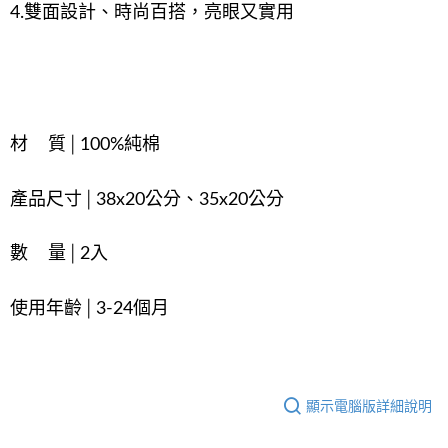
4.雙面設計、時尚百搭，亮眼又實用
材 質│100%純棉
產品尺寸│38x20公分、35x20公分
數 量│2入
使用年齡│3-24個月
顯示電腦版詳細說明