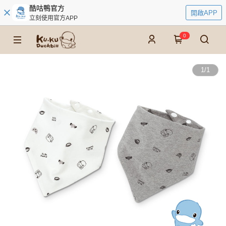
酷咕鴨官方
開啟APP
立刻使用官方APP
0
1
/
1