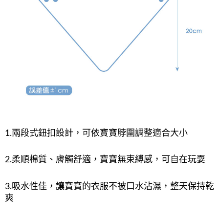
1.兩段式鈕扣設計，可依寶寶脖圍調整適合大小
2.柔順棉質、膚觸舒適，寶寶無束縛感，可自在玩耍
3.吸水性佳，讓寶寶的衣服不被口水沾濕，整天保持乾
爽