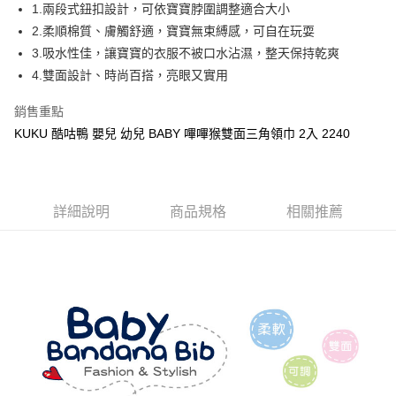
Apple Pay
1.兩段式鈕扣設計，可依寶寶脖圍調整適合大小
2.柔順棉質、膚觸舒適，寶寶無束縛感，可自在玩耍
街口支付
3.吸水性佳，讓寶寶的衣服不被口水沾濕，整天保持乾爽
悠遊付
4.雙面設計、時尚百搭，亮眼又實用
Google Pay
銷售重點
KUKU 酷咕鴨 嬰兒 幼兒 BABY 嗶嗶猴雙面三角領巾 2入 2240
全盈+PAY
AFTEE先享後付
相關說明
【關於「AFTEE先享後付」】
詳細說明
商品規格
相關推薦
ATM付款
AFTEE先享後付是「在收到商品之後才付款」的支付方式。 讓您購物簡單
便利好安心！
１．簡單：不需註冊會員、不需綁卡、不需儲值。
運送方式
２．便利：只要手機號碼，簡訊認證，即可結帳。
３．安心：先確認商品／服務後，再付款。
全家取貨付款
每筆NT$150，滿NT$799(含以上)免運費
【「AFTEE先享後付」結帳流程】
１．於結帳方式選擇「AFTEE先享後付」後，將跳轉至「AFTEE先享後付」
7-11取貨付款
結帳頁面，進行簡訊認證並確認金額後，即可完成結帳。
２．訂單成立數日內，您將收到繳費通知簡訊。
每筆NT$150，滿NT$799(含以上)免運費
３．收到繳費通知簡訊後14天內，點擊此簡訊中的連結，可透過四大超商／