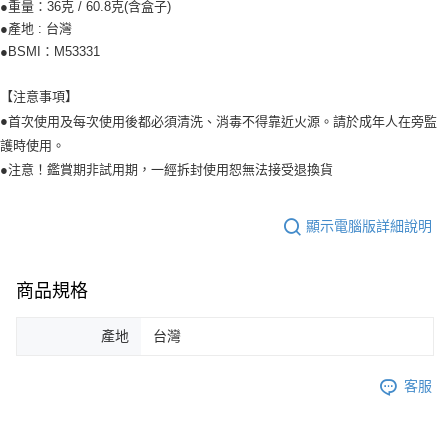
●重量：36克 / 60.8克(含盒子)
●產地 : 台灣
●BSMI：M53331
【注意事項】
●
首次使用及每次使用後都必須清洗、消毒不得靠近火源。請於成年人在旁監
護時使用。
●注意！鑑賞期非試用期，一經拆封使用恕無法接受退換貨
顯示電腦版詳細說明
商品規格
產地
台灣
客服