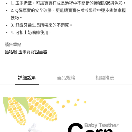
超商取貨付款
1. 玉米造型，可讓寶寶在成長過程中不間斷的接觸形狀與色彩。
華南商業銀行
彰化商業銀行
2. Q彈厚實的安全矽膠，更能讓寶寶在嚙咬果粒中逐步訓練拿握
LINE Pay
上海商業儲蓄銀行
台北富邦商業銀行
國泰世華商業銀行
兆豐國際商業銀行
技巧。
Apple Pay
臺灣中小企業銀行
台中商業銀行
3. 舒緩牙齒生長所帶來的不適感。
匯豐（台灣）商業銀行
華泰商業銀行
4. 可扣上奶嘴鍊使用。
街口支付
聯邦商業銀行
遠東國際商業銀行
元大商業銀行
永豐商業銀行
悠遊付
銷售重點
玉山商業銀行
星展（台灣）商業銀行
酷咕鴨 玉米寶寶固齒器
台新國際商業銀行
中國信託商業銀行
Google Pay
台灣樂天信用卡公司
全盈+PAY
AFTEE先享後付
詳細說明
商品規格
相關推薦
相關說明
【關於「AFTEE先享後付」】
ATM付款
AFTEE先享後付是「在收到商品之後才付款」的支付方式。 讓您購物簡單
便利好安心！
１．簡單：不需註冊會員、不需綁卡、不需儲值。
運送方式
２．便利：只要手機號碼，簡訊認證，即可結帳。
３．安心：先確認商品／服務後，再付款。
全家取貨付款
每筆NT$150，滿NT$799(含以上)免運費
【「AFTEE先享後付」結帳流程】