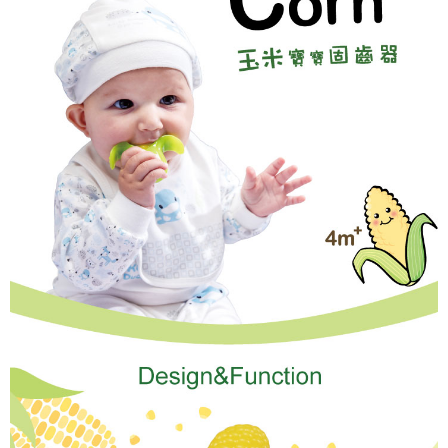
１．於結帳方式選擇「AFTEE先享後付」後，將跳轉至「AFTEE先享後付」
7-11取貨付款
結帳頁面，進行簡訊認證並確認金額後，即可完成結帳。
２．訂單成立數日內，您將收到繳費通知簡訊。
每筆NT$150，滿NT$799(含以上)免運費
３．收到繳費通知簡訊後14天內，點擊此簡訊中的連結，可透過四大超商／
ATM／網路銀行／等多元方式進行付款，方視為交易完成。
宅配
※ 請注意：結帳手續完成當下不需立刻繳費，但若您需要取消訂單，請聯絡
每筆NT$150，滿NT$1,299(含以上)免運費
購買商品的店家。未經商家同意取消之訂單仍視為有效，需透過AFTEE先享
後付繳納相關費用。
※ 交易是否成功請以「AFTEE先享後付 」之結帳頁面顯示為準，若有關於
是否繳費成功／繳費後需取消欲退款等相關疑問，請聯繫「AFTEE先享後付
客戶支援中心」
https://netprotections.freshdesk.com/support/home
【注意事項】
１．透過由恩沛科技股份有限公司提供之「AFTEE先享後付」服務完成之交
易，需依本服務之必要範圍內提供個人資料，並將交易相關給付款項請求債
權轉讓予恩沛科技股份有限公司。
２．關於個人資料處理事宜，請瀏覽以下網址：
https://aftee.tw/terms/#terms3
３．未成年的使用者請事先徵得法定代理人或監護人之同意方可使用
「AFTEE先享後付」，若未經同意申辦者引起之損失，本公司不負相關責
任。
４．使用「AFTEE先享後付」時，將依據個別帳號之用戶狀況，依本公司即
時審查核予不同之上限額度；若仍有額度不足之情形，本公司將視審查結果
請求用戶進行身份認證。
５．嚴禁一人註冊多個帳號或使用他人資訊註冊。若發現惡意使用之情形，