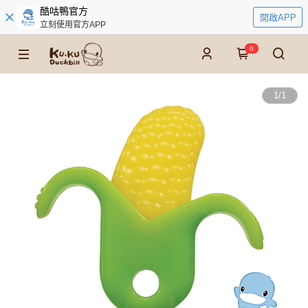
酷咕鴨官方
開啟APP
立刻使用官方APP
0
1
/
1