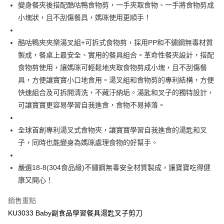
超商取貨付款
變身餐夾後搭配酷咕鴨食物剪，一手夾取食物、一手將食物剪成
華南商業銀行
彰化商業銀行
小塊狀，且不刮傷餐具，媽咪使用更順手！
LINE Pay
上海商業儲蓄銀行
台北富邦商業銀行
國泰世華商業銀行
兆豐國際商業銀行
Apple Pay
臺灣中小企業銀行
台中商業銀行
酷咕鴨夾夾樂湯叉組+可拆式食物剪，採用PP和不鏽鋼無毒材質
匯豐（台灣）商業銀行
華泰商業銀行
製成，餐桌上最安全、實用的餐具組合。革命性餐夾設計，搭配
街口支付
聯邦商業銀行
遠東國際商業銀行
食物剪使用，讓媽咪可輕鬆地夾取食物剪成小塊，且不刮傷餐
元大商業銀行
永豐商業銀行
悠遊付
具，方便讓寶寶小口地食用。湯叉組和食物剪的專利結構，方便
玉山商業銀行
星展（台灣）商業銀行
快速組合及可拆開清洗，不藏汙納垢。湯匙和叉子的獨特設計，
台新國際商業銀行
中國信託商業銀行
Google Pay
台灣樂天信用卡公司
可讓寶寶更容易學習自我進食，食物不易掉落。
全盈+PAY
AFTEE先享後付
全球首創專利湯叉式食物夾，讓寶寶學習自我進食的湯匙和叉
相關說明
子，同時也能變身為媽咪處理食物的好幫手。
【關於「AFTEE先享後付」】
ATM付款
AFTEE先享後付是「在收到商品之後才付款」的支付方式。 讓您購物簡單
嚴選18-8(304食品級)不鏽鋼無毒安全材質製成，讓寶寶吃得健
便利好安心！
康又開心！
１．簡單：不需註冊會員、不需綁卡、不需儲值。
運送方式
２．便利：只要手機號碼，簡訊認證，即可結帳。
３．安心：先確認商品／服務後，再付款。
銷售重點
全家取貨付款
KU3033 Baby副食品學習餐具湯匙叉子剪刀
每筆NT$150，滿NT$799(含以上)免運費
【「AFTEE先享後付」結帳流程】