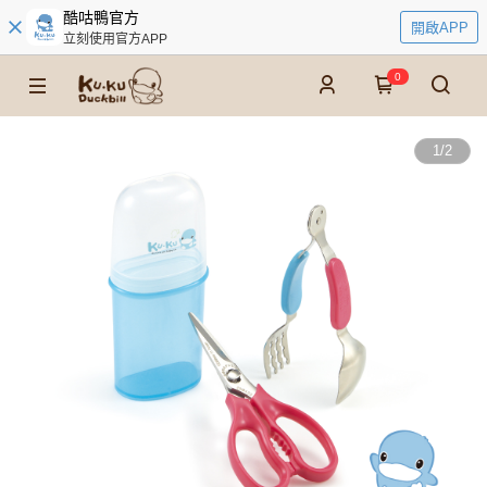
酷咕鴨官方
開啟APP
立刻使用官方APP
0
1
/
2