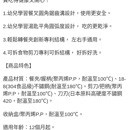
寶吃得健康又開心！
1.幼兒學習餐叉圓角鋸齒溝設計，使用更安全。
2.幼兒學習湯匙平角圓弧度設計， 吃的更乾淨。
3.輕鬆轉餐夾創新專利結構， 左右手通用。
4.可拆食物剪刀專利可拆結構， 好拆好洗。
【商品特色】
產品材質：餐夾/握柄(聚丙烯P.P，耐溫至100℃)、18-
8(304食品級)不鏽鋼(耐溫至180℃)。剪刀/把柄(聚丙
烯P.P，耐溫至100℃)、刀刃(日本原料高硬度不鏽鋼
420，耐溫至180℃)。
收納盒/聚丙烯P.P，耐溫至100℃。
適用年齡：12個月起。