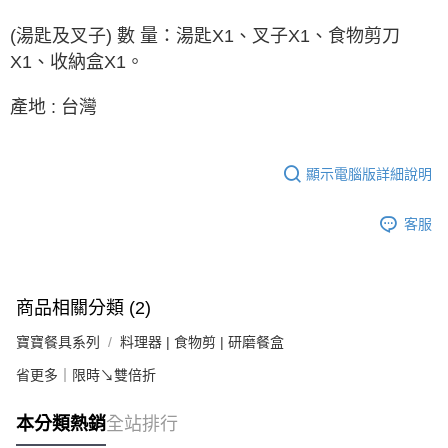
(湯匙及叉子)
數 量：湯匙X1、叉子X1、食物剪刀
X1、收納盒X1。
產地 : 台灣
顯示電腦版詳細說明
客服
商品相關分類 (2)
寶寶餐具系列
料理器 | 食物剪 | 研磨餐盒
省更多｜限時↘雙倍折
本分類熱銷
全站排行