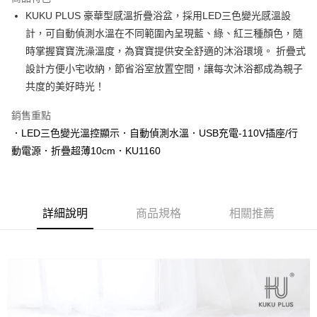
合作金庫商業銀行
第一商業銀行
LINE Pay
KUKU PLUS 豪華型感溫折疊浴盆，採用LED三色變光感溫設
華南商業銀行
彰化商業銀行
計，可自動偵測水溫在不同範圍內呈現藍、綠、紅三種顏色，隨
Apple Pay
上海商業儲蓄銀行
台北富邦商業銀行
國泰世華商業銀行
兆豐國際商業銀行
時掌握寶寶洗澡溫度，為寶寶提供安全舒適的沐浴環境。 折疊式
街口支付
臺灣中小企業銀行
台中商業銀行
設計方便小宅收納，節省浴室放置空間，讓每次沐浴都成為親子
匯豐（台灣）商業銀行
華泰商業銀行
共度的美好時光！
悠遊付
聯邦商業銀行
遠東國際商業銀行
元大商業銀行
永豐商業銀行
Google Pay
銷售重點
玉山商業銀行
星展（台灣）商業銀行
．LED三色變光溫控顯示．自動偵測水溫．USB充電-110V插座/行
台新國際商業銀行
中國信託商業銀行
全盈+PAY
動電源．折疊超薄10cm．KU1160
台灣樂天信用卡公司
AFTEE先享後付
相關說明
【關於「AFTEE先享後付」】
ATM付款
AFTEE先享後付是「在收到商品之後才付款」的支付方式。 讓您購物簡單
詳細說明
商品規格
相關推薦
便利好安心！
１．簡單：不需註冊會員、不需綁卡、不需儲值。
運送方式
２．便利：只要手機號碼，簡訊認證，即可結帳。
３．安心：先確認商品／服務後，再付款。
宅配
每筆NT$150，滿NT$1,299(含以上)免運費
【「AFTEE先享後付」結帳流程】
１．於結帳方式選擇「AFTEE先享後付」後，將跳轉至「AFTEE先享後付」
結帳頁面，進行簡訊認證並確認金額後，即可完成結帳。