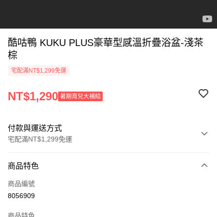
酷咕鴨 KUKU PLUS豪華型感溫折疊浴盆-淺茶
棕
宅配滿NT$1,299免運
NT$1,290
暑期育兒大補給
付款與運送方式
宅配滿NT$1,299免運
付款方式
商品特色
信用卡一次付款
商品編號
信用卡分期付款
8056909
3 期 0 利率 每期
NT$430
21家銀行
商品特色