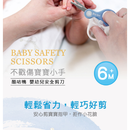
7-11取貨付款
結帳頁面，進行簡訊認證並確認金額後，即可完成結帳。
２．訂單成立數日內，您將收到繳費通知簡訊。
每筆NT$150，滿NT$799(含以上)免運費
３．收到繳費通知簡訊後14天內，點擊此簡訊中的連結，可透過四大超商／
ATM／網路銀行／等多元方式進行付款，方視為交易完成。
宅配
※ 請注意：結帳手續完成當下不需立刻繳費，但若您需要取消訂單，請聯絡
每筆NT$150，滿NT$1,299(含以上)免運費
購買商品的店家。未經商家同意取消之訂單仍視為有效，需透過AFTEE先享
後付繳納相關費用。
※ 交易是否成功請以「AFTEE先享後付 」之結帳頁面顯示為準，若有關於
是否繳費成功／繳費後需取消欲退款等相關疑問，請聯繫「AFTEE先享後付
客戶支援中心」
https://netprotections.freshdesk.com/support/home
【注意事項】
１．透過由恩沛科技股份有限公司提供之「AFTEE先享後付」服務完成之交
易，需依本服務之必要範圍內提供個人資料，並將交易相關給付款項請求債
權轉讓予恩沛科技股份有限公司。
２．關於個人資料處理事宜，請瀏覽以下網址：
https://aftee.tw/terms/#terms3
３．未成年的使用者請事先徵得法定代理人或監護人之同意方可使用
「AFTEE先享後付」，若未經同意申辦者引起之損失，本公司不負相關責
任。
４．使用「AFTEE先享後付」時，將依據個別帳號之用戶狀況，依本公司即
時審查核予不同之上限額度；若仍有額度不足之情形，本公司將視審查結果
請求用戶進行身份認證。
５．嚴禁一人註冊多個帳號或使用他人資訊註冊。若發現惡意使用之情形，
恩沛科技股份有限公司將有權停止該用戶之使用額度並採取法律行動。