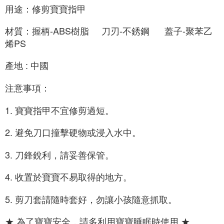
用途：修剪寶寶指甲
材質：握柄-ABS樹脂     刀刃-不銹鋼      蓋子-聚苯乙
烯PS
產地 : 中國
注意事項：
1. 寶寶指甲不宜修剪過短。
2. 避免刀口撞擊硬物或浸入水中。
3. 刀鋒銳利，請妥善保管。
4. 收置於寶寶不易取得的地方。
5. 剪刀套請隨時套好，勿讓小孩隨意抓取。
★ 為了寶寶安全，請多利用寶寶睡眠時使用 ★