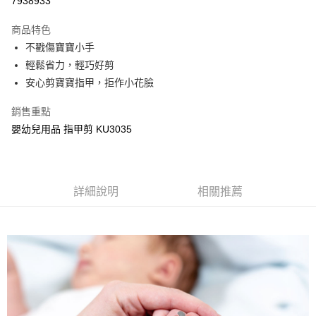
7938933
LINE Pay
商品特色
Apple Pay
不戳傷寶寶小手
輕鬆省力，輕巧好剪
街口支付
安心剪寶寶指甲，拒作小花臉
悠遊付
銷售重點
Google Pay
嬰幼兒用品 指甲剪 KU3035
全盈+PAY
AFTEE先享後付
詳細說明
相關推薦
相關說明
【關於「AFTEE先享後付」】
ATM付款
AFTEE先享後付是「在收到商品之後才付款」的支付方式。 讓您購物簡單
便利好安心！
１．簡單：不需註冊會員、不需綁卡、不需儲值。
運送方式
２．便利：只要手機號碼，簡訊認證，即可結帳。
３．安心：先確認商品／服務後，再付款。
全家取貨付款
每筆NT$150，滿NT$799(含以上)免運費
【「AFTEE先享後付」結帳流程】
１．於結帳方式選擇「AFTEE先享後付」後，將跳轉至「AFTEE先享後付」