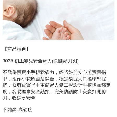
【商品特色】
3035 初生嬰兒安全剪刀(長圓頭刀刃)
不戳傷寶寶小手輕鬆省力，輕巧好剪安心剪寶寶指
甲，拒作小花臉靈活開合，穩定易握大口徑環型握
把，修剪寶寶指甲更簡易人體工學設計手柄增加穩定
度，容易握拿安全鎖扣，完美防護防止寶寶打開剪
刀，收納更安全
不鏽鋼-高硬度