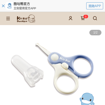
酷咕鴨官方
開啟APP
立刻使用官方APP
0
1
/
2