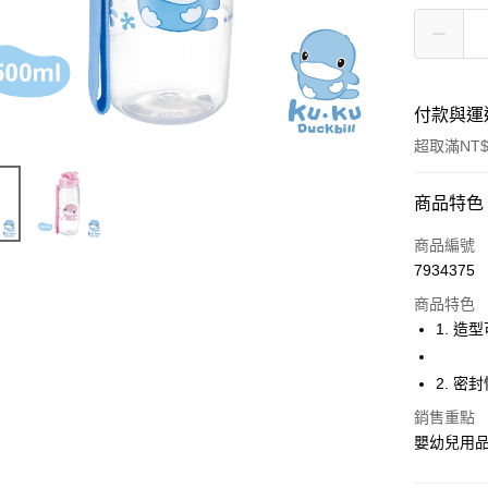
付款與運
超取滿NT$
付款方式
商品特色
信用卡一
商品編號
7934375
信用卡分
商品特色
3 期 
1. 
合作金
超商取貨
華南商
2. 
LINE Pay
上海商
銷售重點
國泰世
Apple Pay
嬰幼兒用品 
臺灣中
匯豐（
街口支付