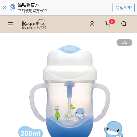
酷咕鴨官方
開啟APP
立刻使用官方APP
0
1
/
2