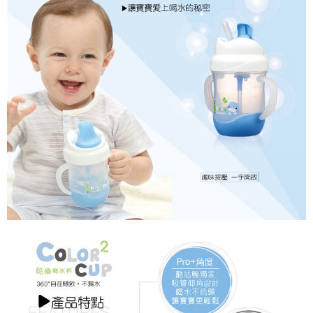
7-11取貨付款
結帳頁面，進行簡訊認證並確認金額後，即可完成結帳。
２．訂單成立數日內，您將收到繳費通知簡訊。
每筆NT$150，滿NT$799(含以上)免運費
３．收到繳費通知簡訊後14天內，點擊此簡訊中的連結，可透過四大超商／
ATM／網路銀行／等多元方式進行付款，方視為交易完成。
宅配
※ 請注意：結帳手續完成當下不需立刻繳費，但若您需要取消訂單，請聯絡
每筆NT$150，滿NT$1,299(含以上)免運費
購買商品的店家。未經商家同意取消之訂單仍視為有效，需透過AFTEE先享
後付繳納相關費用。
※ 交易是否成功請以「AFTEE先享後付 」之結帳頁面顯示為準，若有關於
是否繳費成功／繳費後需取消欲退款等相關疑問，請聯繫「AFTEE先享後付
客戶支援中心」
https://netprotections.freshdesk.com/support/home
【注意事項】
１．透過由恩沛科技股份有限公司提供之「AFTEE先享後付」服務完成之交
易，需依本服務之必要範圍內提供個人資料，並將交易相關給付款項請求債
權轉讓予恩沛科技股份有限公司。
２．關於個人資料處理事宜，請瀏覽以下網址：
https://aftee.tw/terms/#terms3
３．未成年的使用者請事先徵得法定代理人或監護人之同意方可使用
「AFTEE先享後付」，若未經同意申辦者引起之損失，本公司不負相關責
任。
４．使用「AFTEE先享後付」時，將依據個別帳號之用戶狀況，依本公司即
時審查核予不同之上限額度；若仍有額度不足之情形，本公司將視審查結果
請求用戶進行身份認證。
５．嚴禁一人註冊多個帳號或使用他人資訊註冊。若發現惡意使用之情形，
恩沛科技股份有限公司將有權停止該用戶之使用額度並採取法律行動。