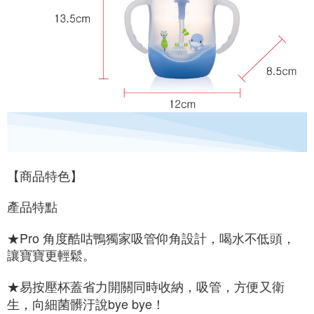
【商品特色】
產品特點
★Pro 角度酷咕鴨獨家吸管仰角設計，喝水不低頭，
讓寶寶更輕鬆。
★易按壓杯蓋省力開關同時收納，吸管，方便又衛
生，向細菌髒汙說bye bye！