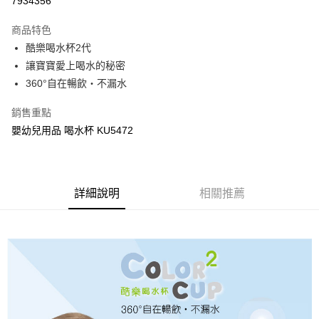
7934356
LINE Pay
商品特色
Apple Pay
酷樂喝水杯2代
讓寶寶愛上喝水的秘密
街口支付
360°自在暢飲‧不漏水
悠遊付
銷售重點
Google Pay
嬰幼兒用品 喝水杯 KU5472
全盈+PAY
AFTEE先享後付
詳細說明
相關推薦
相關說明
【關於「AFTEE先享後付」】
ATM付款
AFTEE先享後付是「在收到商品之後才付款」的支付方式。 讓您購物簡單
便利好安心！
１．簡單：不需註冊會員、不需綁卡、不需儲值。
運送方式
２．便利：只要手機號碼，簡訊認證，即可結帳。
３．安心：先確認商品／服務後，再付款。
全家取貨付款
每筆NT$150，滿NT$799(含以上)免運費
【「AFTEE先享後付」結帳流程】
１．於結帳方式選擇「AFTEE先享後付」後，將跳轉至「AFTEE先享後付」