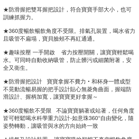
★防滑握把雙耳握把設計，符合寶寶手部大小，也可
訓練抓握力。
★360度暢飲暢飲角度不受限。排氣孔裝置，喝水省力
且吸管不扁塌，寶貝臉頰不再紅通通。
★趣味按壓 一手開啟    省力按壓開關，讓寶寶輕鬆喝
水。可同時自動收納吸管，防止髒污或細菌附著，安
全又衛生。
★防滑握把設計   寶寶拿握不費力‧和杯身一體成型
不晃動流暢易握的把手設計貼心無菱角曲面，握端防
滑設計、握柄加寬，讓寶寶更好拿握～
★360度暢飲不受限   不論寶寶躺著或站著，任何角度
皆可輕鬆喝水科學重力設計-如意珠360°自由變化，隨
姿勢轉動，讓吸管與水的方向始終一致