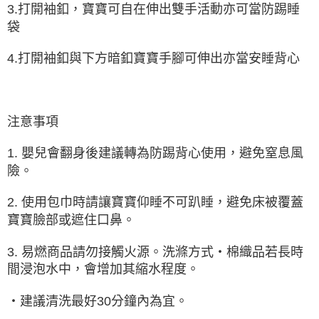
3.打開袖釦，寶寶可自在伸出雙手活動亦可當防踢睡
袋
4.打開袖釦與下方暗釦寶寶手腳可伸出亦當安睡背心
注意事項
1. 嬰兒會翻身後建議轉為防踢背心使用，避免窒息風
險。
2. 使用包巾時請讓寶寶仰睡不可趴睡，避免床被覆蓋
寶寶臉部或遮住口鼻。
3. 易燃商品請勿接觸火源。洗滌方式‧棉織品若長時
間浸泡水中，會增加其縮水程度。
‧建議清洗最好30分鐘內為宜。