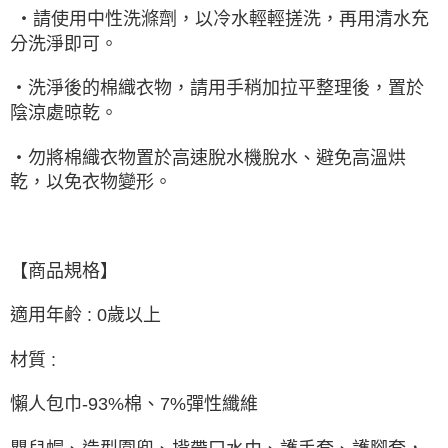
‧請使用中性洗滌劑，以冷水輕輕搓洗，再用清水充
分洗淨即可。
‧洗淨後的棉織衣物，請用手稍加拉平整理後，置於
陰涼處晾乾。
‧勿將棉織衣物置於高速脫水機脫水、避免高溫烘
乾，以免衣物變形。
【商品規格】
適用年鹷 : 0歲以上
材質 :
懶人包巾-93%棉、7%彈性纖維