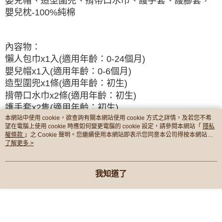
嬰兒帽、造型圍兜、揹帶口水巾、護手套、護腳套，
嬰兒枕-100%純棉
內容物：
懶人包巾x1入(適用年齡：0-24個月)
嬰兒帽x1入(適用年齡：0-6個月)
造型圍兜x1條(適用年齡：初生)
揹帶口水巾x2條(適用年齡：初生)
護手套x2隻(適用年齡：初生)
本網站中使用 cookie，欲查詢有關本網站使用 cookie 方式之詳情，及若您不希
護腳套x2隻(適用年齡：初生)
望在電腦上使用 cookie 時應如何變更電腦的 cookie 設定，請參閱本網站「
隱私
嬰兒枕x1入(適用年齡：初生)
權條款
」之 Cookie 聲明。您繼續使用本網站即表示您同意本公司得按本網站使
用條款之 Cookie 聲明使用 cookie。
了解更多 >
**有附贈提袋**
我知道了
禮盒尺寸：39x30x7.5cm
顯示電腦版詳細說明