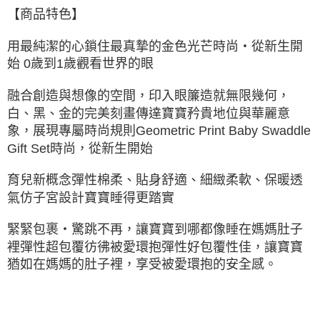
【商品特色】
用最純潔的心鎖住最真摯的金色光芒時尚‧從新生開
始 0歲到1歲觀看世界的眼
融合創造與想像的空間，印入眼簾造就無限幾何，
白、黑、金的完美刻畫傳達寶寶矜貴地位與華麗意
象，展現專屬時尚規則Geometric Print Baby Swaddle
Gift Set時尚，從新生開始
育兒新概念彈性棉柔、貼身舒適、細緻柔軟、保暖透
氣仿子宮設計寶寶睡得更踏實
緊緊包裹‧驚跳不再，讓寶寶到哪都像睡在媽媽肚子
裡彈性超包覆彷彿被愛環抱彈性好包覆性佳，讓寶寶
猶如在媽媽的肚子裡，享受被愛環抱的安全感。