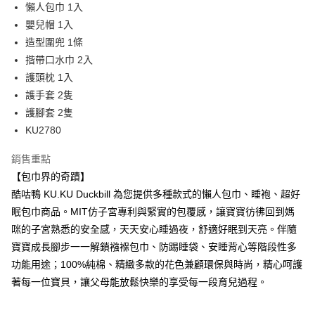
LINE Pay
懶人包巾 1入
華南商業銀行
彰化商業銀行
嬰兒帽 1入
Apple Pay
上海商業儲蓄銀行
台北富邦商業銀行
國泰世華商業銀行
兆豐國際商業銀行
造型圍兜 1條
街口支付
臺灣中小企業銀行
台中商業銀行
揩帶口水巾 2入
匯豐（台灣）商業銀行
華泰商業銀行
護頭枕 1入
悠遊付
聯邦商業銀行
遠東國際商業銀行
護手套 2隻
元大商業銀行
永豐商業銀行
Google Pay
護腳套 2隻
玉山商業銀行
星展（台灣）商業銀行
KU2780
台新國際商業銀行
中國信託商業銀行
全盈+PAY
台灣樂天信用卡公司
AFTEE先享後付
銷售重點
相關說明
【包巾界的奇蹟】
【關於「AFTEE先享後付」】
酷咕鴨 KU.KU Duckbill 為您提供多種款式的懶人包巾、睡袍、超好
ATM付款
AFTEE先享後付是「在收到商品之後才付款」的支付方式。 讓您購物簡單
眠包巾商品。MIT仿子宮專利與緊實的包覆感，讓寶寶彷彿回到媽
便利好安心！
１．簡單：不需註冊會員、不需綁卡、不需儲值。
咪的子宮熟悉的安全感，天天安心睡過夜，舒適好眠到天亮。伴隨
運送方式
２．便利：只要手機號碼，簡訊認證，即可結帳。
寶寶成長腳步一一解鎖襁褓包巾、防踢睡袋、安睡背心等階段性多
３．安心：先確認商品／服務後，再付款。
宅配
功能用途；100%純棉、精緻多款的花色兼顧環保與時尚，精心呵護
每筆NT$150，滿NT$1,299(含以上)免運費
【「AFTEE先享後付」結帳流程】
著每一位寶貝，讓父母能放鬆快樂的享受每一段育兒過程。
１．於結帳方式選擇「AFTEE先享後付」後，將跳轉至「AFTEE先享後付」
結帳頁面，進行簡訊認證並確認金額後，即可完成結帳。