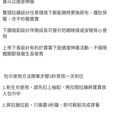
寶可以隨意伸展
雙頭拉鍊設計任意環境下都能隨時更換尿布，護肚保
暖，亦不吵醒寶寶
下擺暗釦設計伴隨成長可晉升防踢睡袋或安睡背心使
用
上窄下寬設計有利於寶寶下肢適度伸展活動，不侷限
髖關節發展生長發育
包巾使用方法簡單步驟3秒穿搭一次到位
1.新生兒使用，請先扣上袖釦，再拉開拉鍊將寶寶放
入包巾中
2.將拉鏈拉起，只需要3秒鐘，即可輕鬆完成穿著