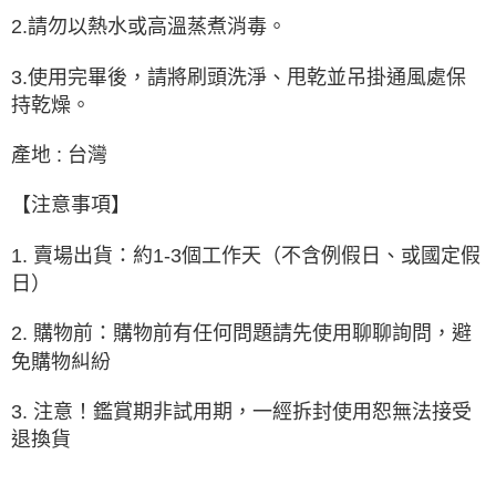
2.請勿以熱水或高溫蒸煮消毒。
3.使用完畢後，請將刷頭洗淨、甩乾並吊掛通風處保
持乾燥。
產地 : 台灣
【注意事項】
1. 賣場出貨：約1-3個工作天（不含例假日、或國定假
日）
2. 購物前：購物前有任何問題請先使用聊聊詢問，避
免購物糾紛
3. 注意！鑑賞期非試用期，一經拆封使用恕無法接受
退換貨