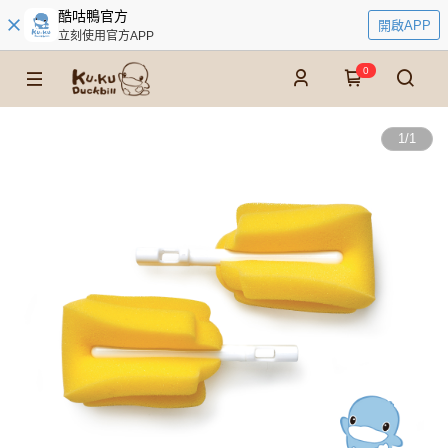
酷咕鴨官方
開啟APP
立刻使用官方APP
0
1
/
1