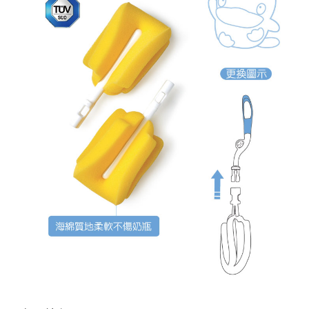
ATM／網路銀行／等多元方式進行付款，方視為交易完成。
宅配
※ 請注意：結帳手續完成當下不需立刻繳費，但若您需要取消訂單，請聯絡
每筆NT$150，滿NT$1,299(含以上)免運費
購買商品的店家。未經商家同意取消之訂單仍視為有效，需透過AFTEE先享
後付繳納相關費用。
※ 交易是否成功請以「AFTEE先享後付 」之結帳頁面顯示為準，若有關於
是否繳費成功／繳費後需取消欲退款等相關疑問，請聯繫「AFTEE先享後付
客戶支援中心」
https://netprotections.freshdesk.com/support/home
【注意事項】
１．透過由恩沛科技股份有限公司提供之「AFTEE先享後付」服務完成之交
易，需依本服務之必要範圍內提供個人資料，並將交易相關給付款項請求債
權轉讓予恩沛科技股份有限公司。
２．關於個人資料處理事宜，請瀏覽以下網址：
https://aftee.tw/terms/#terms3
３．未成年的使用者請事先徵得法定代理人或監護人之同意方可使用
「AFTEE先享後付」，若未經同意申辦者引起之損失，本公司不負相關責
任。
４．使用「AFTEE先享後付」時，將依據個別帳號之用戶狀況，依本公司即
時審查核予不同之上限額度；若仍有額度不足之情形，本公司將視審查結果
請求用戶進行身份認證。
５．嚴禁一人註冊多個帳號或使用他人資訊註冊。若發現惡意使用之情形，
恩沛科技股份有限公司將有權停止該用戶之使用額度並採取法律行動。