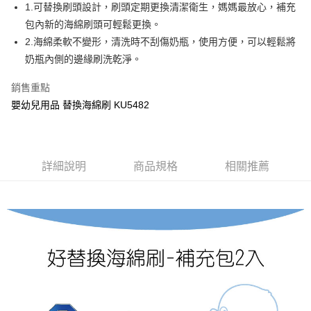
Apple Pay
1.可替換刷頭設計，刷頭定期更換清潔衛生，媽媽最放心，補充
包內新的海綿刷頭可輕鬆更換。
街口支付
2.海綿柔軟不變形，清洗時不刮傷奶瓶，使用方便，可以輕鬆將
悠遊付
奶瓶內側的邊緣刷洗乾淨。
Google Pay
銷售重點
嬰幼兒用品 替換海綿刷 KU5482
全盈+PAY
AFTEE先享後付
相關說明
【關於「AFTEE先享後付」】
詳細說明
商品規格
相關推薦
ATM付款
AFTEE先享後付是「在收到商品之後才付款」的支付方式。 讓您購物簡單
便利好安心！
１．簡單：不需註冊會員、不需綁卡、不需儲值。
運送方式
２．便利：只要手機號碼，簡訊認證，即可結帳。
３．安心：先確認商品／服務後，再付款。
全家取貨付款
每筆NT$150，滿NT$799(含以上)免運費
【「AFTEE先享後付」結帳流程】
１．於結帳方式選擇「AFTEE先享後付」後，將跳轉至「AFTEE先享後付」
7-11取貨付款
結帳頁面，進行簡訊認證並確認金額後，即可完成結帳。
２．訂單成立數日內，您將收到繳費通知簡訊。
每筆NT$150，滿NT$799(含以上)免運費
３．收到繳費通知簡訊後14天內，點擊此簡訊中的連結，可透過四大超商／