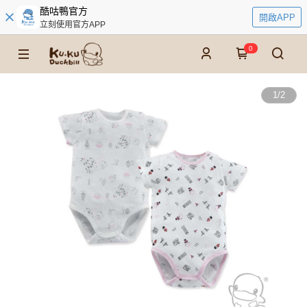
酷咕鴨官方
開啟APP
立刻使用官方APP
0
1
/
2