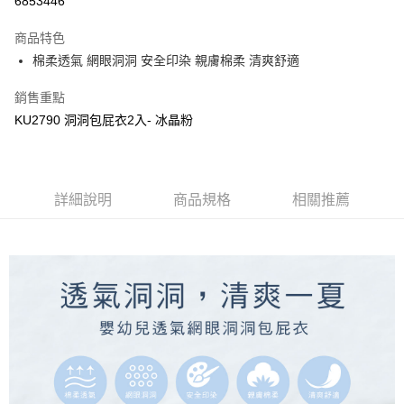
6853446
3 期 0 利率 每期
NT$99
21家銀行
商品特色
合作金庫商業銀行
第一商業銀行
超商取貨付款
棉柔透氣 網眼洞洞 安全印染 親膚棉柔 清爽舒適
華南商業銀行
彰化商業銀行
LINE Pay
上海商業儲蓄銀行
台北富邦商業銀行
銷售重點
國泰世華商業銀行
兆豐國際商業銀行
Apple Pay
KU2790 洞洞包屁衣2入- 冰晶粉
臺灣中小企業銀行
台中商業銀行
匯豐（台灣）商業銀行
華泰商業銀行
街口支付
聯邦商業銀行
遠東國際商業銀行
元大商業銀行
永豐商業銀行
悠遊付
玉山商業銀行
詳細說明
商品規格
星展（台灣）商業銀行
相關推薦
台新國際商業銀行
中國信託商業銀行
Google Pay
台灣樂天信用卡公司
全盈+PAY
AFTEE先享後付
相關說明
【關於「AFTEE先享後付」】
ATM付款
AFTEE先享後付是「在收到商品之後才付款」的支付方式。 讓您購物簡單
便利好安心！
１．簡單：不需註冊會員、不需綁卡、不需儲值。
運送方式
２．便利：只要手機號碼，簡訊認證，即可結帳。