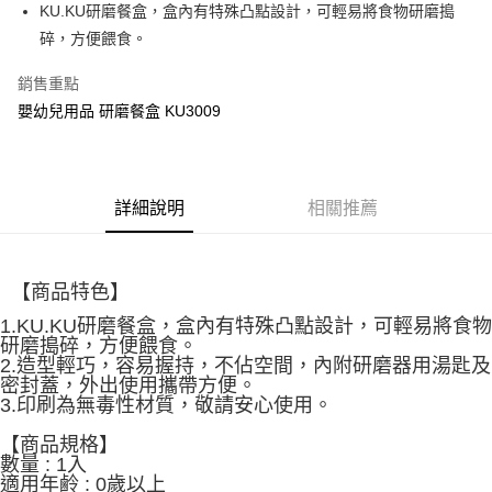
Apple Pay
KU.KU研磨餐盒，盒內有特殊凸點設計，可輕易將食物研磨搗
碎，方便餵食。
街口支付
銷售重點
悠遊付
嬰幼兒用品 研磨餐盒 KU3009
Google Pay
全盈+PAY
詳細說明
相關推薦
AFTEE先享後付
相關說明
【關於「AFTEE先享後付」】
ATM付款
AFTEE先享後付是「在收到商品之後才付款」的支付方式。 讓您購物簡單
【商品特色】
便利好安心！
１．簡單：不需註冊會員、不需綁卡、不需儲值。
1.KU.KU研磨餐盒，盒內有特殊凸點設計，可輕易將食物
運送方式
２．便利：只要手機號碼，簡訊認證，即可結帳。
研磨搗碎，方便餵食。
３．安心：先確認商品／服務後，再付款。
2.造型輕巧，容易握持，不佔空間，內附研磨器用湯匙及
全家取貨付款
密封蓋，外出使用攜帶方便。
每筆NT$150，滿NT$799(含以上)免運費
【「AFTEE先享後付」結帳流程】
3.印刷為無毒性材質，敬請安心使用。
１．於結帳方式選擇「AFTEE先享後付」後，將跳轉至「AFTEE先享後付」
7-11取貨付款
結帳頁面，進行簡訊認證並確認金額後，即可完成結帳。
【商品規格】
２．訂單成立數日內，您將收到繳費通知簡訊。
數量 : 1入
每筆NT$150，滿NT$799(含以上)免運費
３．收到繳費通知簡訊後14天內，點擊此簡訊中的連結，可透過四大超商／
適用年鹷 : 0歲以上