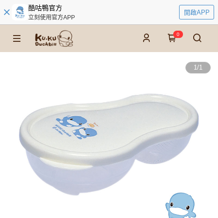
酷咕鴨官方
開啟APP
立刻使用官方APP
0
1
/
1