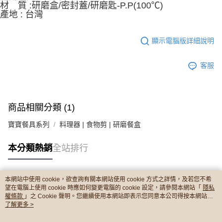
ATM／網路銀行／等多元方式進行付款，方視為交易完成。
材　質 :研磨盒/密封蓋/研磨匙-P.P(100℃)
宅配
※ 請注意：結帳手續完成當下不需立刻繳費，但若您需要取消訂單，請聯絡
產地 : 台灣
每筆NT$150，滿NT$1,299(含以上)免運費
購買商品的店家。未經商家同意取消之訂單仍視為有效，需透過AFTEE先享
後付繳納相關費用。
※ 交易是否成功請以「AFTEE先享後付 」之結帳頁面顯示為準，若有關於
顯示電腦版詳細說明
是否繳費成功／繳費後需取消欲退款等相關疑問，請聯繫「AFTEE先享後付
客戶支援中心」
https://netprotections.freshdesk.com/support/home
客服
【注意事項】
１．透過由恩沛科技股份有限公司提供之「AFTEE先享後付」服務完成之交
易，需依本服務之必要範圍內提供個人資料，並將交易相關給付款項請求債
權轉讓予恩沛科技股份有限公司。
商品相關分類 (1)
２．關於個人資料處理事宜，請瀏覽以下網址：
https://aftee.tw/terms/#terms3
寶寶餐具系列
料理器 | 食物剪 | 研磨餐盒
３．未成年的使用者請事先徵得法定代理人或監護人之同意方可使用
「AFTEE先享後付」，若未經同意申辦者引起之損失，本公司不負相關責
任。
本分類熱銷
全站排行
４．使用「AFTEE先享後付」時，將依據個別帳號之用戶狀況，依本公司即
時審查核予不同之上限額度；若仍有額度不足之情形，本公司將視審查結果
請求用戶進行身份認證。
本網站中使用 cookie，欲查詢有關本網站使用 cookie 方式之詳情，及若您不希
５．嚴禁一人註冊多個帳號或使用他人資訊註冊。若發現惡意使用之情形，
熱門標籤
望在電腦上使用 cookie 時應如何變更電腦的 cookie 設定，請參閱本網站「
隱私
恩沛科技股份有限公司將有權停止該用戶之使用額度並採取法律行動。
權條款
」之 Cookie 聲明。您繼續使用本網站即表示您同意本公司得按本網站使
用條款之 Cookie 聲明使用 cookie。
了解更多 >