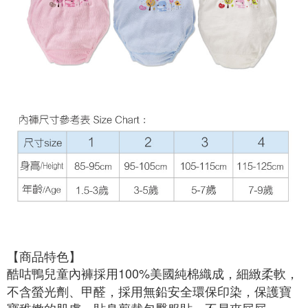
7-11取貨付款
結帳頁面，進行簡訊認證並確認金額後，即可完成結帳。
２．訂單成立數日內，您將收到繳費通知簡訊。
每筆NT$150，滿NT$799(含以上)免運費
３．收到繳費通知簡訊後14天內，點擊此簡訊中的連結，可透過四大超商／
ATM／網路銀行／等多元方式進行付款，方視為交易完成。
宅配
※ 請注意：結帳手續完成當下不需立刻繳費，但若您需要取消訂單，請聯絡
每筆NT$150，滿NT$1,299(含以上)免運費
購買商品的店家。未經商家同意取消之訂單仍視為有效，需透過AFTEE先享
後付繳納相關費用。
※ 交易是否成功請以「AFTEE先享後付 」之結帳頁面顯示為準，若有關於
是否繳費成功／繳費後需取消欲退款等相關疑問，請聯繫「AFTEE先享後付
客戶支援中心」
https://netprotections.freshdesk.com/support/home
【注意事項】
１．透過由恩沛科技股份有限公司提供之「AFTEE先享後付」服務完成之交
易，需依本服務之必要範圍內提供個人資料，並將交易相關給付款項請求債
權轉讓予恩沛科技股份有限公司。
２．關於個人資料處理事宜，請瀏覽以下網址：
https://aftee.tw/terms/#terms3
３．未成年的使用者請事先徵得法定代理人或監護人之同意方可使用
「AFTEE先享後付」，若未經同意申辦者引起之損失，本公司不負相關責
任。
【商品特色】

４．使用「AFTEE先享後付」時，將依據個別帳號之用戶狀況，依本公司即
時審查核予不同之上限額度；若仍有額度不足之情形，本公司將視審查結果
酷咕鴨兒童內褲採用100%美國純棉織成，細緻柔軟，
請求用戶進行身份認證。
不含螢光劑、甲醛，採用無鉛安全環保印染，保護寶
５．嚴禁一人註冊多個帳號或使用他人資訊註冊。若發現惡意使用之情形，
恩沛科技股份有限公司將有權停止該用戶之使用額度並採取法律行動。
寶稚嫩的肌膚，貼身剪裁包臀服貼，不易夾屁屁。
