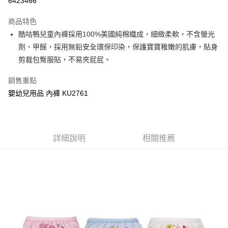
6423466
LINE Pay
商品特色
Apple Pay
酷咕鴨兒童內褲採用100%美國純棉織成，細緻柔軟，不含螢光
劑、甲醛，採用無鉛安全環保印染，保護寶寶稚嫩的肌膚，貼身
街口支付
剪裁包臀服貼，不易夾屁屁。
悠遊付
銷售重點
Google Pay
嬰幼兒用品 內褲 KU2761
全盈+PAY
AFTEE先享後付
詳細說明
相關推薦
相關說明
【關於「AFTEE先享後付」】
ATM付款
AFTEE先享後付是「在收到商品之後才付款」的支付方式。 讓您購物簡單
便利好安心！
１．簡單：不需註冊會員、不需綁卡、不需儲值。
運送方式
２．便利：只要手機號碼，簡訊認證，即可結帳。
３．安心：先確認商品／服務後，再付款。
全家取貨付款
每筆NT$150，滿NT$799(含以上)免運費
【「AFTEE先享後付」結帳流程】
１．於結帳方式選擇「AFTEE先享後付」後，將跳轉至「AFTEE先享後付」