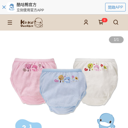
酷咕鴨官方
開啟APP
立刻使用官方APP
0
1
/
1