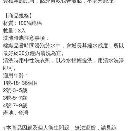
【商品規格】

材質 : 100%純棉

數量 : 3入

洗滌時應注意事項 : 

棉織品嘗時間浸泡於水中，會增長其縮水成度，所以
最好於30分鐘內清洗為宜。

清洗時用中性洗衣劑，以冷水輕輕搓洗，用清水洗淨
即可。

適用年齡 : 

1號-18~36個月

2號-3~5歲

3號-5~7歲

4號-7~9歲

產地 : 台灣

※本商品因顧及個人衛生問題，無法退貨，請見諒