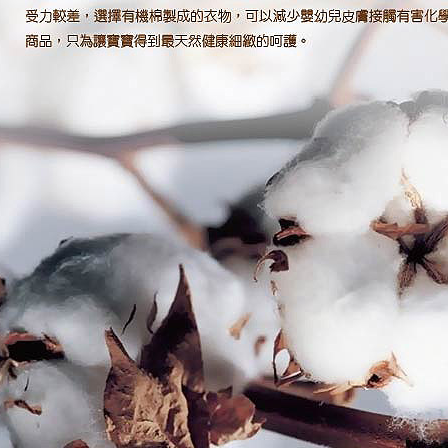
求債權轉
２．關於
https://aft
３．未成
「AFTE
任。
４．使用「
即時審查
結果請求
５．嚴禁
形，恩沛
動。