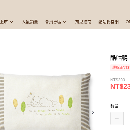
上市
人氣銷量
會員專區
育兒指南
酷咕鴨官網
O
酷咕鴨
超取滿NT$
NT$290
NT$2
數量