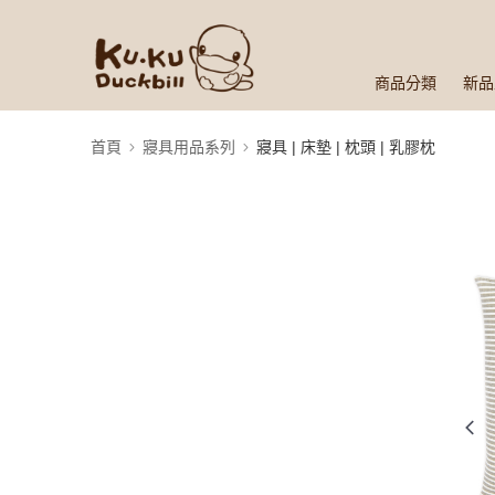
商品分類
新品
首頁
寢具用品系列
寢具 | 床墊 | 枕頭 | 乳膠枕