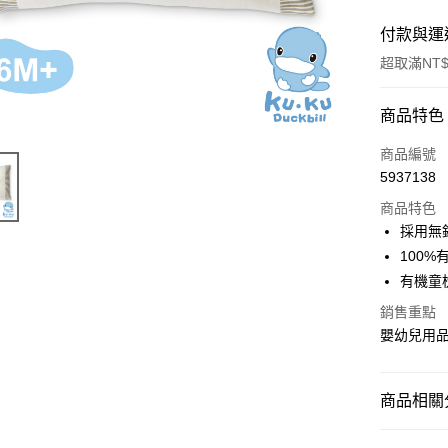
付款與運
超取滿NT$
付款方式
商品特色
信用卡一
商品編號
5937138
超商取貨
商品特色
LINE Pay
採用無
100
Apple Pay
有機童
街口支付
銷售重點
嬰幼兒用品 
悠遊付
Google Pa
商品相關分
全盈+PAY
寢具用品
AFTEE先