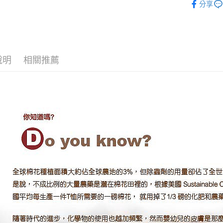
分享
相關說明
【關於「A
AFTEE
便利好安
運送方式
１．簡單
２．便利
說明
相關推薦
全家取貨
３．安心
每筆NT$1
【「AFT
7-11取貨
１．於結帳
付」結帳
每筆NT$1
２．訂單
３．收到繳
宅配
／ATM／
每筆NT$1
※ 請注意
絡購買商品
先享後付
※ 交易是
是否繳費成
付客戶支
【注意事
１．透過由
交易，需