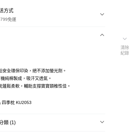
送方式
799免運
次付款
清除
紀錄
付款
鉛安全環保印染，絕不添加螢光劑。
%有機純棉製成，吸汗又透氣。
枕蓬鬆柔軟，輔助支撐寶寶頸椎性佳。
四季枕 KU2053
y
類 (1)
系列
寢具 | 床墊 | 枕頭 | 乳膠枕
享後付