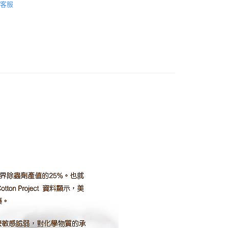
客服
FTEE先享後付」】
先享後付是「在收到商品之後才付款」的支付方式。 讓您購物簡單
心！
：不需註冊會員、不需綁卡、不需儲值。
：只要手機號碼，簡訊認證，即可結帳。
付款
：先確認商品／服務後，再付款。
50，滿NT$799(含以上)免運費
EE先享後付」結帳流程】
付款
方式選擇「AFTEE先享後付」後，將跳轉至「AFTEE先享後
頁面，進行簡訊認證並確認金額後，即可完成結帳。
50，滿NT$799(含以上)免運費
成立數日內，您將收到繳費通知簡訊。
費通知簡訊後14天內，點擊此簡訊中的連結，可透過四大超商
網路銀行／等多元方式進行付款，方視為交易完成。
50，滿NT$1,299(含以上)免運費
：結帳手續完成當下不需立刻繳費，但若您需要取消訂單，請聯
的店家。未經商家同意取消之訂單仍視為有效，需透過AFTEE
繳納相關費用。
否成功請以「AFTEE先享後付 」之結帳頁面顯示為準，若有關於
功／繳費後需取消欲退款等相關疑問，請聯繫「AFTEE先享後
援中心」
https://netprotections.freshdesk.com/support/home
項】
恩沛科技股份有限公司提供之「AFTEE先享後付」服務完成之
依本服務之必要範圍內提供個人資料，並將交易相關給付款項請