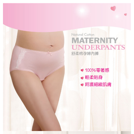
7-11取貨付款
結帳頁面，進行簡訊認證並確認金額後，即可完成結帳。
２．訂單成立數日內，您將收到繳費通知簡訊。
每筆NT$150，滿NT$799(含以上)免運費
３．收到繳費通知簡訊後14天內，點擊此簡訊中的連結，可透過四大超商／
ATM／網路銀行／等多元方式進行付款，方視為交易完成。
宅配
※ 請注意：結帳手續完成當下不需立刻繳費，但若您需要取消訂單，請聯絡
每筆NT$150，滿NT$1,299(含以上)免運費
購買商品的店家。未經商家同意取消之訂單仍視為有效，需透過AFTEE先享
後付繳納相關費用。
※ 交易是否成功請以「AFTEE先享後付 」之結帳頁面顯示為準，若有關於
是否繳費成功／繳費後需取消欲退款等相關疑問，請聯繫「AFTEE先享後付
客戶支援中心」
https://netprotections.freshdesk.com/support/home
【注意事項】
１．透過由恩沛科技股份有限公司提供之「AFTEE先享後付」服務完成之交
易，需依本服務之必要範圍內提供個人資料，並將交易相關給付款項請求債
權轉讓予恩沛科技股份有限公司。
２．關於個人資料處理事宜，請瀏覽以下網址：
https://aftee.tw/terms/#terms3
３．未成年的使用者請事先徵得法定代理人或監護人之同意方可使用
「AFTEE先享後付」，若未經同意申辦者引起之損失，本公司不負相關責
任。
４．使用「AFTEE先享後付」時，將依據個別帳號之用戶狀況，依本公司即
時審查核予不同之上限額度；若仍有額度不足之情形，本公司將視審查結果
請求用戶進行身份認證。
５．嚴禁一人註冊多個帳號或使用他人資訊註冊。若發現惡意使用之情形，
恩沛科技股份有限公司將有權停止該用戶之使用額度並採取法律行動。