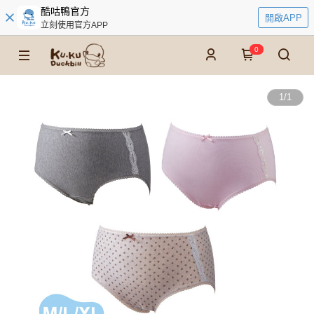
酷咕鴨官方
開啟APP
立刻使用官方APP
0
1
/
1