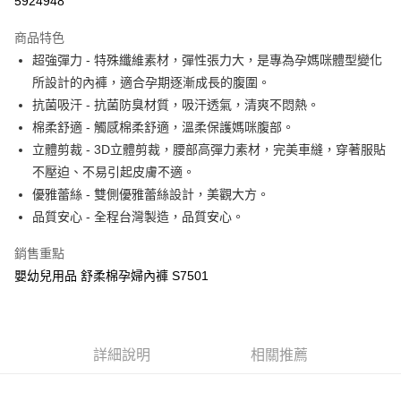
5924948
LINE Pay
商品特色
Apple Pay
超強彈力 - 特殊纖維素材，彈性張力大，是專為孕媽咪體型變化
所設計的內褲，適合孕期逐漸成長的腹圍。
街口支付
抗菌吸汗 - 抗菌防臭材質，吸汗透氣，清爽不悶熱。
悠遊付
棉柔舒適 - 觸感棉柔舒適，溫柔保護媽咪腹部。
立體剪裁 - 3D立體剪裁，腰部高彈力素材，完美車縫，穿著服貼
Google Pay
不壓迫、不易引起皮膚不適。
全盈+PAY
優雅蕾絲 - 雙側優雅蕾絲設計，美觀大方。
品質安心 - 全程台灣製造，品質安心。
AFTEE先享後付
相關說明
銷售重點
【關於「AFTEE先享後付」】
嬰幼兒用品 舒柔棉孕婦內褲 S7501
ATM付款
AFTEE先享後付是「在收到商品之後才付款」的支付方式。 讓您購物簡單
便利好安心！
１．簡單：不需註冊會員、不需綁卡、不需儲值。
運送方式
２．便利：只要手機號碼，簡訊認證，即可結帳。
３．安心：先確認商品／服務後，再付款。
全家取貨付款
詳細說明
相關推薦
每筆NT$150，滿NT$799(含以上)免運費
【「AFTEE先享後付」結帳流程】
１．於結帳方式選擇「AFTEE先享後付」後，將跳轉至「AFTEE先享後付」