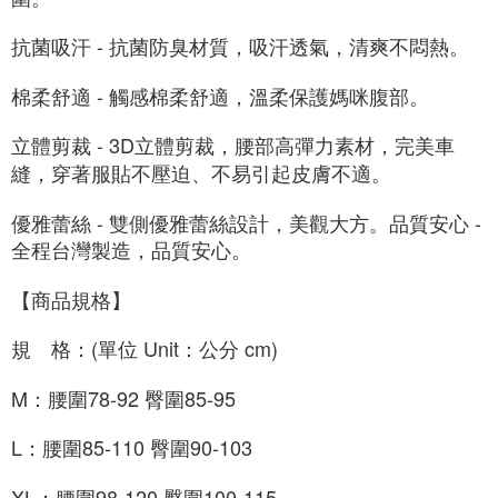
抗菌吸汗 - 抗菌防臭材質，吸汗透氣，清爽不悶熱。
棉柔舒適 - 觸感棉柔舒適，溫柔保護媽咪腹部。
立體剪裁 - 3D立體剪裁，腰部高彈力素材，完美車
縫，穿著服貼不壓迫、不易引起皮膚不適。
優雅蕾絲 - 雙側優雅蕾絲設計，美觀大方。品質安心 - 
全程台灣製造，品質安心。
【商品規格】
規　格：(單位 Unit：公分 cm)
M：腰圍78-92 臀圍85-95
L：腰圍85-110 臀圍90-103
XL：腰圍98-120 臀圍100-115