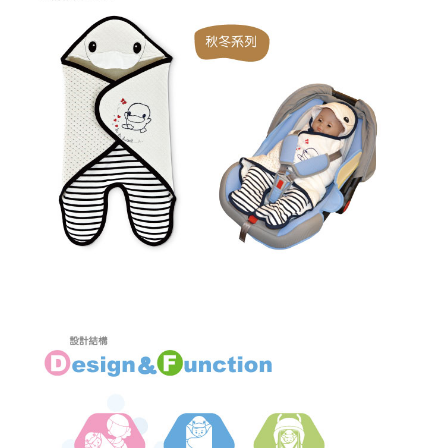
ATM／網路銀行／等多元方式進行付款，方視為交易完成。
宅配
※ 請注意：結帳手續完成當下不需立刻繳費，但若您需要取消訂單，請聯絡
每筆NT$150，滿NT$1,299(含以上)免運費
購買商品的店家。未經商家同意取消之訂單仍視為有效，需透過AFTEE先享
後付繳納相關費用。
※ 交易是否成功請以「AFTEE先享後付 」之結帳頁面顯示為準，若有關於
是否繳費成功／繳費後需取消欲退款等相關疑問，請聯繫「AFTEE先享後付
客戶支援中心」
https://netprotections.freshdesk.com/support/home
【注意事項】
１．透過由恩沛科技股份有限公司提供之「AFTEE先享後付」服務完成之交
易，需依本服務之必要範圍內提供個人資料，並將交易相關給付款項請求債
權轉讓予恩沛科技股份有限公司。
２．關於個人資料處理事宜，請瀏覽以下網址：
https://aftee.tw/terms/#terms3
３．未成年的使用者請事先徵得法定代理人或監護人之同意方可使用
「AFTEE先享後付」，若未經同意申辦者引起之損失，本公司不負相關責
任。
４．使用「AFTEE先享後付」時，將依據個別帳號之用戶狀況，依本公司即
時審查核予不同之上限額度；若仍有額度不足之情形，本公司將視審查結果
請求用戶進行身份認證。
５．嚴禁一人註冊多個帳號或使用他人資訊註冊。若發現惡意使用之情形，
恩沛科技股份有限公司將有權停止該用戶之使用額度並採取法律行動。