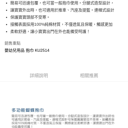
Apple Pay
簡易可迅速包覆，也可當一般抱巾使用。分腿式造型設計，
讓寶寶外出時，也可適用於推車、汽座及提籃。連帽式設計
街口支付
保護寶寶頭部不受寒。
悠遊付
接觸表面採用100%純棉材質，不僅透氣且保暖，觸感更加
柔軟舒適，讓小寶寶出門在外也能備受呵護！
Google Pay
銷售重點
全盈+PAY
嬰幼兒用品 抱巾 KU2514
AFTEE先享後付
相關說明
【關於「AFTEE先享後付」】
ATM付款
AFTEE先享後付是「在收到商品之後才付款」的支付方式。 讓您購物簡單
詳細說明
相關推薦
便利好安心！
１．簡單：不需註冊會員、不需綁卡、不需儲值。
運送方式
２．便利：只要手機號碼，簡訊認證，即可結帳。
３．安心：先確認商品／服務後，再付款。
全家取貨付款
每筆NT$150，滿NT$799(含以上)免運費
【「AFTEE先享後付」結帳流程】
１．於結帳方式選擇「AFTEE先享後付」後，將跳轉至「AFTEE先享後付」
7-11取貨付款
結帳頁面，進行簡訊認證並確認金額後，即可完成結帳。
２．訂單成立數日內，您將收到繳費通知簡訊。
每筆NT$150，滿NT$799(含以上)免運費
３．收到繳費通知簡訊後14天內，點擊此簡訊中的連結，可透過四大超商／