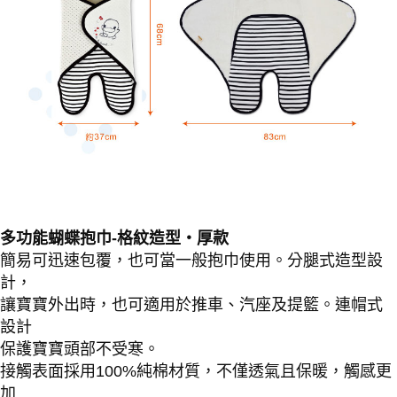
多功能蝴蝶抱巾-格紋造型‧厚款
簡易可迅速包覆，也可當一般抱巾使用。分腿式造型設
計，
讓寶寶外出時，也可適用於推車、汽座及提籃。連帽式
設計
保護寶寶頭部不受寒。
接觸表面採用100%純棉材質，不僅透氣且保暖，觸感更
加