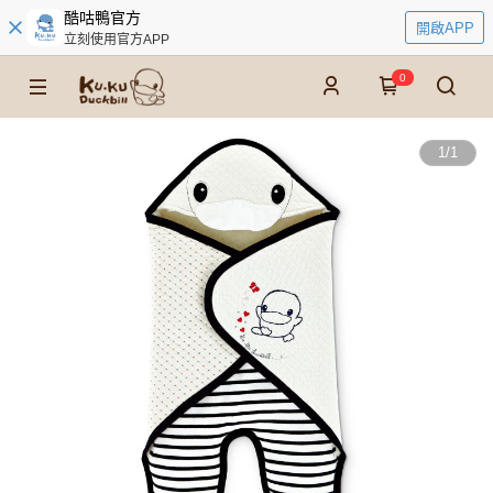
酷咕鴨官方
開啟APP
立刻使用官方APP
0
1
/
1