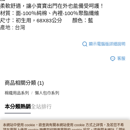
柔軟舒適，讓小寶寶出門在外也能備受呵護！
材質：面-100％純棉、內裡-100％聚酯纖維
尺寸：初生用，68X83公分 顏色：藍
產地 : 台灣
顯示電腦版詳細說明
客服
商品相關分類 (1)
棉織用品系列
懶人包巾系列
本分類熱銷
全站排行
本網站中使用 cookie，欲查詢有關本網站使用 cookie 方式之詳情，及若您不希
熱門標籤