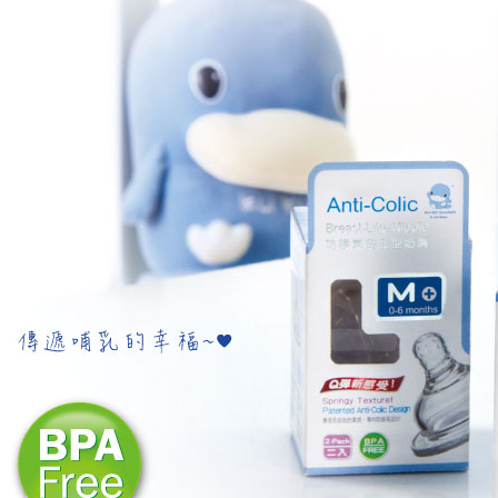
求債權轉
２．關於
https://aft
３．未成
「AFTE
任。
４．使用「
即時審查
結果請求
５．嚴禁
形，恩沛
動。