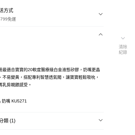
送方式
799免運
次付款
清除
紀錄
付款
用最適合寶寶的20軟度醫療級白金液態矽膠，奶嘴更晶
、不易變黃，搭配專利智慧透氣閥，讓寶寶輕鬆吸吮，
媽乳房親餵感受。
奶嘴 KU5271
y
類 (1)
系列
奶嘴
享後付