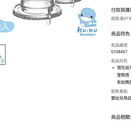
付款與運
超取滿NT$
付款方式
商品特色
信用卡一
商品編號
5708457
超商取貨
商品特色
LINE Pay
領先採
瑩剔透
Apple Pay
有如媽
街口支付
銷售重點
嬰幼兒用品 
悠遊付
Google Pa
商品相關分
全盈+PAY
哺育用品
AFTEE先