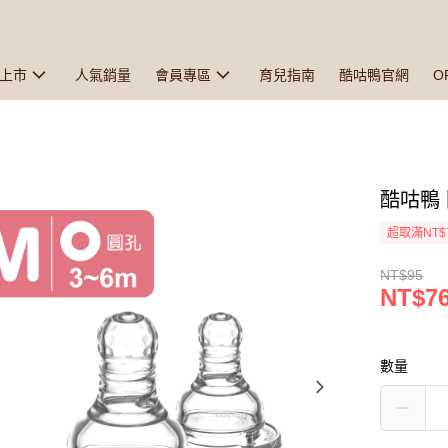
上市
人氣銷量
會員專區
育兒指南
酷咕鴨官網
O
酷咕鴨
超取滿NT$
NT$95
NT$7
數量