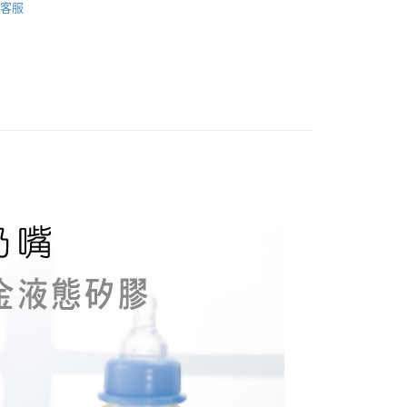
客服
FTEE先享後付」】
先享後付是「在收到商品之後才付款」的支付方式。 讓您購物簡單
心！
：不需註冊會員、不需綁卡、不需儲值。
：只要手機號碼，簡訊認證，即可結帳。
：先確認商品／服務後，再付款。
付款
EE先享後付」結帳流程】
50，滿NT$799(含以上)免運費
方式選擇「AFTEE先享後付」後，將跳轉至「AFTEE先享後
頁面，進行簡訊認證並確認金額後，即可完成結帳。
付款
成立數日內，您將收到繳費通知簡訊。
費通知簡訊後14天內，點擊此簡訊中的連結，可透過四大超商
50，滿NT$799(含以上)免運費
網路銀行／等多元方式進行付款，方視為交易完成。
：結帳手續完成當下不需立刻繳費，但若您需要取消訂單，請聯
的店家。未經商家同意取消之訂單仍視為有效，需透過AFTEE
繳納相關費用。
50，滿NT$1,299(含以上)免運費
否成功請以「AFTEE先享後付 」之結帳頁面顯示為準，若有關於
功／繳費後需取消欲退款等相關疑問，請聯繫「AFTEE先享後
援中心」
https://netprotections.freshdesk.com/support/home
項】
恩沛科技股份有限公司提供之「AFTEE先享後付」服務完成之
依本服務之必要範圍內提供個人資料，並將交易相關給付款項請