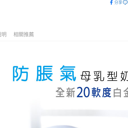
分享
相關說明
【關於「A
ATM付款
AFTEE
便利好安
１．簡單
２．便利
說明
相關推薦
運送方式
３．安心
全家取貨
【「AFT
每筆NT$1
１．於結帳
付」結帳
7-11取貨
２．訂單
３．收到繳
每筆NT$1
／ATM／
※ 請注意
宅配
絡購買商品
先享後付
每筆NT$1
※ 交易是
是否繳費成
付客戶支
【注意事
１．透過由
交易，需