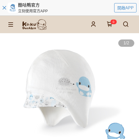
酷咕鴨官方
開啟APP
立刻使用官方APP
0
1
/
2