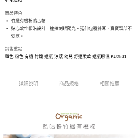
4448090
3 期 0 利率 每期
NT$69
21家銀行
商品特色
合作金庫商業銀行
第一商業銀行
超商取貨付款
竹纖有機棉鴨舌帽
華南商業銀行
彰化商業銀行
貼心軟性帽沿設計，遮擋刺眼陽光。延伸包覆雙耳，寶寶頭部不
LINE Pay
上海商業儲蓄銀行
台北富邦商業銀行
國泰世華商業銀行
兆豐國際商業銀行
受寒。
Apple Pay
臺灣中小企業銀行
台中商業銀行
銷售重點
匯豐（台灣）商業銀行
華泰商業銀行
街口支付
聯邦商業銀行
遠東國際商業銀行
藍色 粉色 有機 竹纖 透氣 涼感 幼兒 舒適柔軟 透氣吸濕 KU2531
元大商業銀行
永豐商業銀行
悠遊付
玉山商業銀行
星展（台灣）商業銀行
台新國際商業銀行
中國信託商業銀行
Google Pay
台灣樂天信用卡公司
詳細說明
商品規格
相關推薦
全盈+PAY
AFTEE先享後付
相關說明
【關於「AFTEE先享後付」】
ATM付款
AFTEE先享後付是「在收到商品之後才付款」的支付方式。 讓您購物簡單
便利好安心！
１．簡單：不需註冊會員、不需綁卡、不需儲值。
運送方式
２．便利：只要手機號碼，簡訊認證，即可結帳。