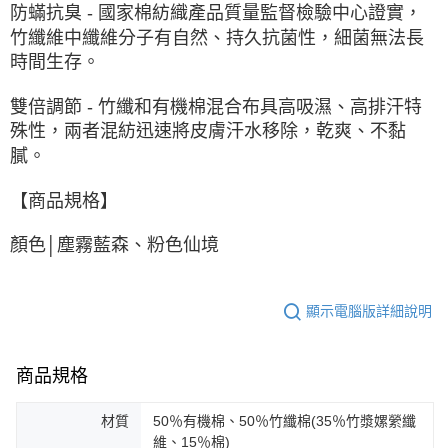
防蟎抗臭 - 國家棉紡織產品質量監督檢驗中心證實，
竹纖維中纖維分子有自然、持久抗菌性，細菌無法長
時間生存。
雙倍調節 - 竹纖和有機棉混合布具高吸濕、高排汗特
殊性，兩者混紡迅速將皮膚汗水移除，乾爽、不黏
膩。
【商品規格】
顏色│塵霧藍森、粉色仙境
顯示電腦版詳細說明
商品規格
材質
50％有機棉、50％竹纖棉(35％竹漿嫘縈纖
維、15％棉)