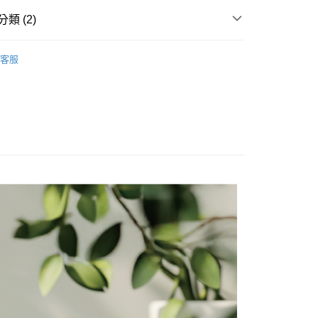
天信用卡公司
類 (2)
系列
防蚊聖品
享後付
客服
品上市
FTEE先享後付」】
先享後付是「在收到商品之後才付款」的支付方式。 讓您購物簡單
心！
：不需註冊會員、不需綁卡、不需儲值。
：只要手機號碼，簡訊認證，即可結帳。
：先確認商品／服務後，再付款。
付款
EE先享後付」結帳流程】
50，滿NT$799(含以上)免運費
方式選擇「AFTEE先享後付」後，將跳轉至「AFTEE先享後
頁面，進行簡訊認證並確認金額後，即可完成結帳。
付款
成立數日內，您將收到繳費通知簡訊。
費通知簡訊後14天內，點擊此簡訊中的連結，可透過四大超商
50，滿NT$799(含以上)免運費
網路銀行／等多元方式進行付款，方視為交易完成。
：結帳手續完成當下不需立刻繳費，但若您需要取消訂單，請聯
的店家。未經商家同意取消之訂單仍視為有效，需透過AFTEE
繳納相關費用。
50，滿NT$1,299(含以上)免運費
否成功請以「AFTEE先享後付 」之結帳頁面顯示為準，若有關於
功／繳費後需取消欲退款等相關疑問，請聯繫「AFTEE先享後
援中心」
https://netprotections.freshdesk.com/support/home