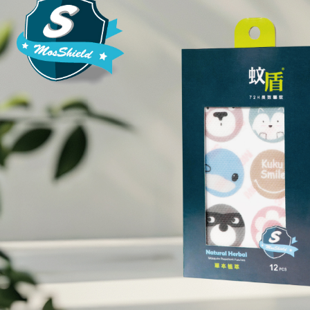
【注意事
１．透過由
交易，需
求債權轉
２．關於
https://aft
３．未成
「AFTE
任。
４．使用「
即時審查
結果請求
５．嚴禁
形，恩沛
動。