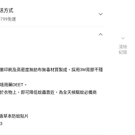
送方式
799免運
次付款
清除
紀錄
期付款
0 利率 每期
NT$79
21家銀行
油墨印刷及高密度無紡布無毒材質製成，採用3M背膠不殘
庫商業銀行
第一商業銀行
付款
業銀行
彰化商業銀行
境用藥DEET。
業儲蓄銀行
台北富邦商業銀行
貼於衣物上，即可降低蚊蟲靠近，為全天候驅蚊必備商
華商業銀行
兆豐國際商業銀行
小企業銀行
台中商業銀行
台灣）商業銀行
華泰商業銀行
業銀行
遠東國際商業銀行
蚊盾草本防蚊貼片
業銀行
永豐商業銀行
X3
業銀行
星展（台灣）商業銀行
際商業銀行
中國信託商業銀行
y