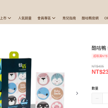
上市
人氣銷量
會員專區
育兒指南
酷咕鴨官網
O
酷咕鴨 
超取滿NT$
NT$405
NT$2
數量