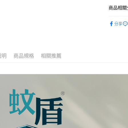
台灣樂
商品相關分
全盈+PAY
外出用品
AFTEE先
分享
相關說明
酷咕鴨 新
【關於「A
ATM付款
AFTEE
便利好安
１．簡單
２．便利
運送方式
說明
商品規格
相關推薦
３．安心
全家取貨
【「AFT
每筆NT$1
１．於結帳
付」結帳
7-11取貨
２．訂單
３．收到繳
每筆NT$1
／ATM／
※ 請注意
宅配
絡購買商品
先享後付
每筆NT$1
※ 交易是
是否繳費成
付客戶支