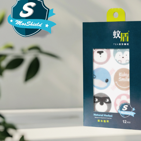
【注意事
１．透過由
交易，需
求債權轉
２．關於
https://aft
３．未成
「AFTE
任。
４．使用「
即時審查
結果請求
５．嚴禁
形，恩沛
動。