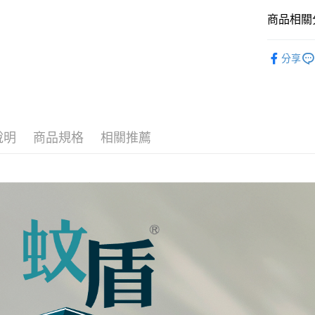
台灣樂
商品相關分
全盈+PAY
外出用品
AFTEE先
分享
相關說明
酷咕鴨 新
【關於「A
ATM付款
AFTEE
便利好安
１．簡單
２．便利
運送方式
說明
商品規格
相關推薦
３．安心
全家取貨
【「AFT
每筆NT$1
１．於結帳
付」結帳
7-11取貨
２．訂單
３．收到繳
每筆NT$1
／ATM／
※ 請注意
宅配
絡購買商品
先享後付
每筆NT$1
※ 交易是
是否繳費成
付客戶支