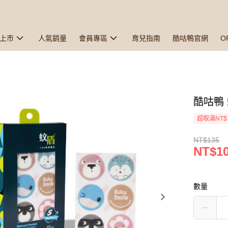
上市
人氣銷量
會員專區
育兒指南
酷咕鴨官網
O
酷咕鴨
超取滿NT$
NT$135
NT$1
數量