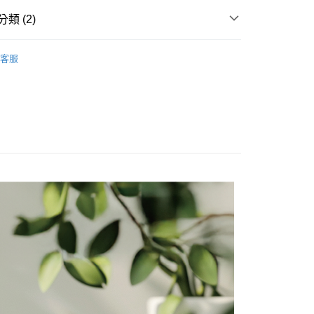
天信用卡公司
類 (2)
系列
防蚊聖品
享後付
客服
品上市
FTEE先享後付」】
先享後付是「在收到商品之後才付款」的支付方式。 讓您購物簡單
心！
：不需註冊會員、不需綁卡、不需儲值。
：只要手機號碼，簡訊認證，即可結帳。
：先確認商品／服務後，再付款。
付款
EE先享後付」結帳流程】
50，滿NT$799(含以上)免運費
方式選擇「AFTEE先享後付」後，將跳轉至「AFTEE先享後
頁面，進行簡訊認證並確認金額後，即可完成結帳。
付款
成立數日內，您將收到繳費通知簡訊。
費通知簡訊後14天內，點擊此簡訊中的連結，可透過四大超商
50，滿NT$799(含以上)免運費
網路銀行／等多元方式進行付款，方視為交易完成。
：結帳手續完成當下不需立刻繳費，但若您需要取消訂單，請聯
的店家。未經商家同意取消之訂單仍視為有效，需透過AFTEE
繳納相關費用。
50，滿NT$1,299(含以上)免運費
否成功請以「AFTEE先享後付 」之結帳頁面顯示為準，若有關於
功／繳費後需取消欲退款等相關疑問，請聯繫「AFTEE先享後
援中心」
https://netprotections.freshdesk.com/support/home