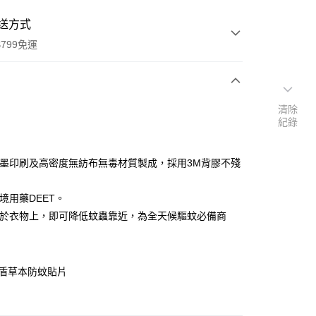
送方式
799免運
次付款
清除
紀錄
期付款
0 利率 每期
NT$36
21家銀行
油墨印刷及高密度無紡布無毒材質製成，採用3M背膠不殘
庫商業銀行
第一商業銀行
付款
業銀行
彰化商業銀行
境用藥DEET。
業儲蓄銀行
台北富邦商業銀行
貼於衣物上，即可降低蚊蟲靠近，為全天候驅蚊必備商
華商業銀行
兆豐國際商業銀行
小企業銀行
台中商業銀行
台灣）商業銀行
華泰商業銀行
業銀行
遠東國際商業銀行
蚊盾草本防蚊貼片
業銀行
永豐商業銀行
業銀行
星展（台灣）商業銀行
際商業銀行
中國信託商業銀行
y