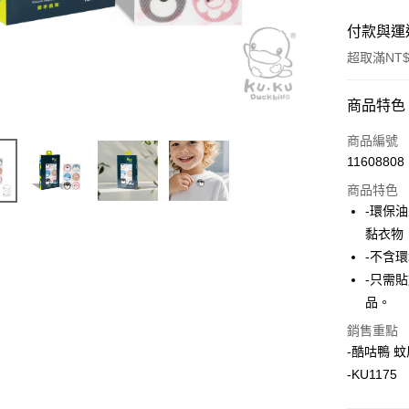
付款與運
超取滿NT$
付款方式
商品特色
信用卡一
商品編號
11608808
信用卡分
商品特色
3 期 
-環保
合作金
黏衣物
超商取貨
華南商
-不含環
LINE Pay
上海商
-只需
國泰世
品。
Apple Pay
臺灣中
匯豐（
銷售重點
街口支付
聯邦商
-酷咕鴨 
元大商
悠遊付
-KU1175
玉山商
台新國
Google Pa