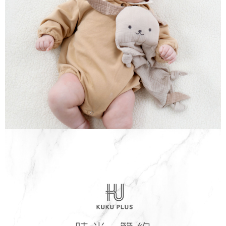
１．於結帳方式選擇「AFTEE先享後付」後，將跳轉至「AFTEE先享後付」
7-11取貨付款
結帳頁面，進行簡訊認證並確認金額後，即可完成結帳。
２．訂單成立數日內，您將收到繳費通知簡訊。
每筆NT$150，滿NT$799(含以上)免運費
３．收到繳費通知簡訊後14天內，點擊此簡訊中的連結，可透過四大超商／
ATM／網路銀行／等多元方式進行付款，方視為交易完成。
宅配
※ 請注意：結帳手續完成當下不需立刻繳費，但若您需要取消訂單，請聯絡
每筆NT$150，滿NT$1,299(含以上)免運費
購買商品的店家。未經商家同意取消之訂單仍視為有效，需透過AFTEE先享
後付繳納相關費用。
※ 交易是否成功請以「AFTEE先享後付 」之結帳頁面顯示為準，若有關於
是否繳費成功／繳費後需取消欲退款等相關疑問，請聯繫「AFTEE先享後付
客戶支援中心」
https://netprotections.freshdesk.com/support/home
【注意事項】
１．透過由恩沛科技股份有限公司提供之「AFTEE先享後付」服務完成之交
易，需依本服務之必要範圍內提供個人資料，並將交易相關給付款項請求債
權轉讓予恩沛科技股份有限公司。
２．關於個人資料處理事宜，請瀏覽以下網址：
https://aftee.tw/terms/#terms3
３．未成年的使用者請事先徵得法定代理人或監護人之同意方可使用
「AFTEE先享後付」，若未經同意申辦者引起之損失，本公司不負相關責
任。
４．使用「AFTEE先享後付」時，將依據個別帳號之用戶狀況，依本公司即
時審查核予不同之上限額度；若仍有額度不足之情形，本公司將視審查結果
請求用戶進行身份認證。
５．嚴禁一人註冊多個帳號或使用他人資訊註冊。若發現惡意使用之情形，