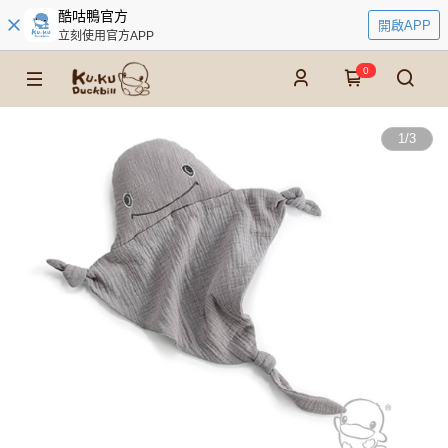
酷咕鴨官方
開啟APP
立刻使用官方APP
0
1
/
3