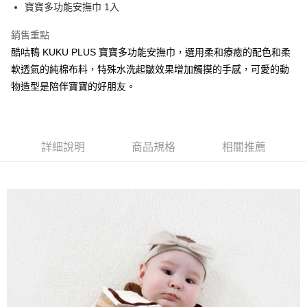
超商取貨付款
寶寶多功能安撫巾 1入
華南商業銀行
彰化商業銀行
LINE Pay
上海商業儲蓄銀行
台北富邦商業銀行
銷售重點
國泰世華商業銀行
兆豐國際商業銀行
Apple Pay
酷咕鴨 KUKU PLUS 寶寶多功能安撫巾，選用柔和療癒的配色和柔
臺灣中小企業銀行
台中商業銀行
軟透氣的純棉布料，特殊水洗起皺效果增加觸摸的手感，可愛的動
匯豐（台灣）商業銀行
華泰商業銀行
街口支付
聯邦商業銀行
遠東國際商業銀行
物造型是陪伴寶寶的好朋友。
元大商業銀行
永豐商業銀行
悠遊付
玉山商業銀行
星展（台灣）商業銀行
台新國際商業銀行
中國信託商業銀行
Google Pay
台灣樂天信用卡公司
詳細說明
商品規格
相關推薦
全盈+PAY
AFTEE先享後付
相關說明
【關於「AFTEE先享後付」】
ATM付款
AFTEE先享後付是「在收到商品之後才付款」的支付方式。 讓您購物簡單
便利好安心！
１．簡單：不需註冊會員、不需綁卡、不需儲值。
運送方式
２．便利：只要手機號碼，簡訊認證，即可結帳。
３．安心：先確認商品／服務後，再付款。
全家取貨付款
每筆NT$150，滿NT$799(含以上)免運費
【「AFTEE先享後付」結帳流程】