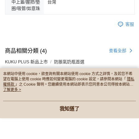
中上蓋/握把/墊
台灣
圈/吸管/如意珠
客服
商品相關分類 (4)
查看全部
KUKU PLUS 新品上市
防脹氣奶瓶首選
五折價 | 優惠買超划算
本網站中使用 cookie，欲查詢有關本網站使用 cookie 方式之詳情，及若您不希
望在電腦上使用 cookie 時應如何變更電腦的 cookie 設定，請參閱本網站「
隱私
權條款
」之 Cookie 聲明。您繼續使用本網站即表示您同意本公司得按本網站使
本分類熱銷
全站排行
用條款之 Cookie 聲明使用 cookie。
了解更多 >
我知道了
熱門標籤