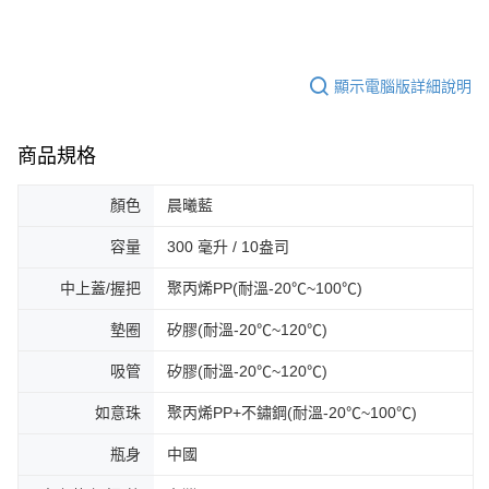
顯示電腦版詳細說明
商品規格
顏色
晨曦藍
容量
300 毫升 / 10盎司
中上蓋/握把
聚丙烯PP(耐溫-20℃~100℃)
墊圈
矽膠(耐溫-20℃~120℃)
吸管
矽膠(耐溫-20℃~120℃)
如意珠
聚丙烯PP+不鏽鋼(耐溫-20℃~100℃)
瓶身
中國