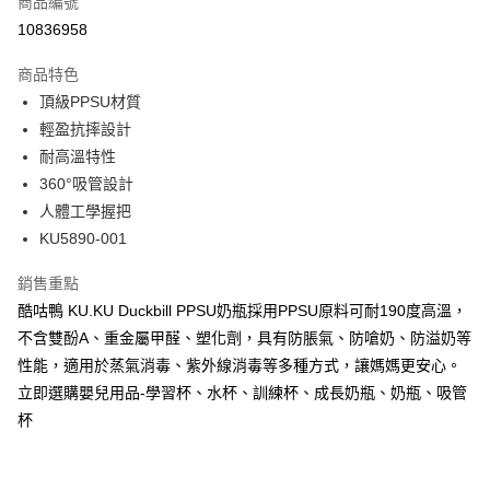
商品編號
信用卡分期付款
10836958
3 期 0 利率 每期
NT$113
21家銀行
商品特色
合作金庫商業銀行
第一商業銀行
超商取貨付款
頂級PPSU材質
華南商業銀行
彰化商業銀行
輕盈抗摔設計
LINE Pay
上海商業儲蓄銀行
台北富邦商業銀行
國泰世華商業銀行
兆豐國際商業銀行
耐高溫特性
Apple Pay
臺灣中小企業銀行
台中商業銀行
360°吸管設計
匯豐（台灣）商業銀行
華泰商業銀行
人體工學握把
街口支付
聯邦商業銀行
遠東國際商業銀行
KU5890-001
元大商業銀行
永豐商業銀行
悠遊付
玉山商業銀行
星展（台灣）商業銀行
銷售重點
台新國際商業銀行
中國信託商業銀行
Google Pay
酷咕鴨 KU.KU Duckbill PPSU奶瓶採用PPSU原料可耐190度高溫，
台灣樂天信用卡公司
全盈+PAY
不含雙酚A、重金屬甲醛、塑化劑，具有防脹氣、防嗆奶、防溢奶等
性能，適用於蒸氣消毒、紫外線消毒等多種方式，讓媽媽更安心。
AFTEE先享後付
立即選購嬰兒用品-學習杯、水杯、訓練杯、成長奶瓶、奶瓶、吸管
相關說明
杯
【關於「AFTEE先享後付」】
ATM付款
AFTEE先享後付是「在收到商品之後才付款」的支付方式。 讓您購物簡單
便利好安心！
１．簡單：不需註冊會員、不需綁卡、不需儲值。