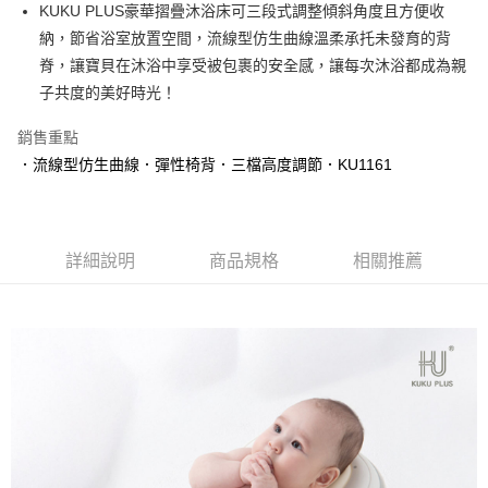
LINE Pay
KUKU PLUS豪華摺疊沐浴床可三段式調整傾斜角度且方便收
華南商業銀行
彰化商業銀行
納，節省浴室放置空間，流線型仿生曲線溫柔承托未發育的背
Apple Pay
上海商業儲蓄銀行
台北富邦商業銀行
國泰世華商業銀行
兆豐國際商業銀行
脊，讓寶貝在沐浴中享受被包裹的安全感，讓每次沐浴都成為親
街口支付
臺灣中小企業銀行
台中商業銀行
子共度的美好時光！
匯豐（台灣）商業銀行
華泰商業銀行
悠遊付
聯邦商業銀行
遠東國際商業銀行
銷售重點
元大商業銀行
永豐商業銀行
Google Pay
．流線型仿生曲線．彈性椅背．三檔高度調節．KU1161
玉山商業銀行
星展（台灣）商業銀行
台新國際商業銀行
中國信託商業銀行
全盈+PAY
台灣樂天信用卡公司
AFTEE先享後付
詳細說明
商品規格
相關推薦
相關說明
【關於「AFTEE先享後付」】
ATM付款
AFTEE先享後付是「在收到商品之後才付款」的支付方式。 讓您購物簡單
便利好安心！
１．簡單：不需註冊會員、不需綁卡、不需儲值。
運送方式
２．便利：只要手機號碼，簡訊認證，即可結帳。
３．安心：先確認商品／服務後，再付款。
宅配
每筆NT$150，滿NT$1,299(含以上)免運費
【「AFTEE先享後付」結帳流程】
１．於結帳方式選擇「AFTEE先享後付」後，將跳轉至「AFTEE先享後付」
結帳頁面，進行簡訊認證並確認金額後，即可完成結帳。