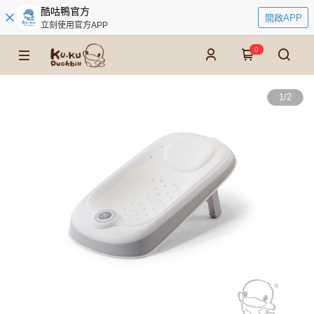
酷咕鴨官方
開啟APP
立刻使用官方APP
0
1
/
2