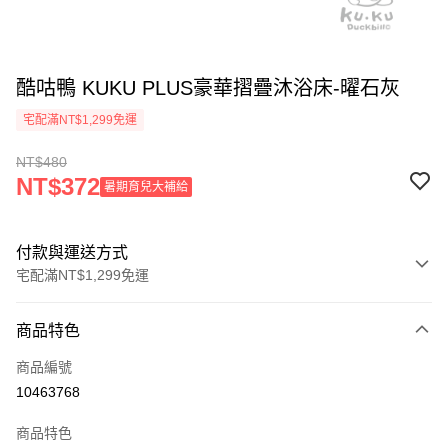
酷咕鴨 KUKU PLUS豪華摺疊沐浴床-曜石灰
宅配滿NT$1,299免運
NT$480
NT$372
暑期育兒大補給
付款與運送方式
宅配滿NT$1,299免運
付款方式
商品特色
信用卡一次付款
商品編號
信用卡分期付款
10463768
3 期 0 利率 每期
NT$160
21家銀行
商品特色
合作金庫商業銀行
第一商業銀行