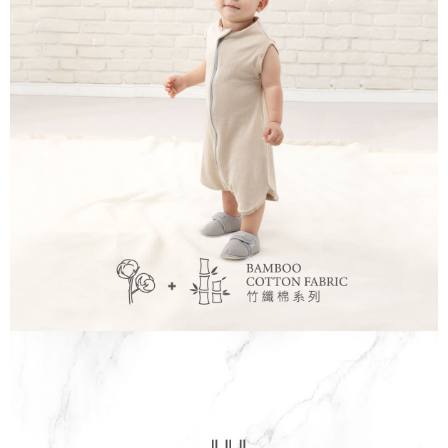
１．於結帳方式選擇「AFTEE先享後付」後，將跳轉至「AFTEE先享後付」
7-11取貨付款
結帳頁面，進行簡訊認證並確認金額後，即可完成結帳。
２．訂單成立數日內，您將收到繳費通知簡訊。
每筆NT$150，滿NT$799(含以上)免運費
３．收到繳費通知簡訊後14天內，點擊此簡訊中的連結，可透過四大超商／
ATM／網路銀行／等多元方式進行付款，方視為交易完成。
宅配
※ 請注意：結帳手續完成當下不需立刻繳費，但若您需要取消訂單，請聯絡
每筆NT$150，滿NT$1,299(含以上)免運費
購買商品的店家。未經商家同意取消之訂單仍視為有效，需透過AFTEE先享
後付繳納相關費用。
※ 交易是否成功請以「AFTEE先享後付 」之結帳頁面顯示為準，若有關於
是否繳費成功／繳費後需取消欲退款等相關疑問，請聯繫「AFTEE先享後付
客戶支援中心」
https://netprotections.freshdesk.com/support/home
【注意事項】
１．透過由恩沛科技股份有限公司提供之「AFTEE先享後付」服務完成之交
易，需依本服務之必要範圍內提供個人資料，並將交易相關給付款項請求債
權轉讓予恩沛科技股份有限公司。
２．關於個人資料處理事宜，請瀏覽以下網址：
https://aftee.tw/terms/#terms3
３．未成年的使用者請事先徵得法定代理人或監護人之同意方可使用
「AFTEE先享後付」，若未經同意申辦者引起之損失，本公司不負相關責
任。
４．使用「AFTEE先享後付」時，將依據個別帳號之用戶狀況，依本公司即
時審查核予不同之上限額度；若仍有額度不足之情形，本公司將視審查結果
請求用戶進行身份認證。
５．嚴禁一人註冊多個帳號或使用他人資訊註冊。若發現惡意使用之情形，