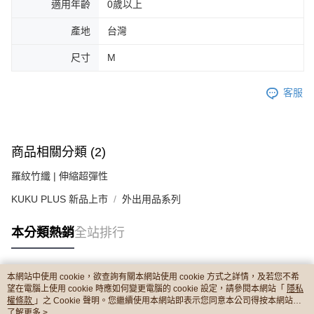
適用年齡
0歲以上
產地
台灣
尺寸
M
客服
商品相關分類 (2)
羅紋竹纖 | 伸縮超彈性
KUKU PLUS 新品上市
外出用品系列
本分類熱銷
全站排行
本網站中使用 cookie，欲查詢有關本網站使用 cookie 方式之詳情，及若您不希
熱門標籤
望在電腦上使用 cookie 時應如何變更電腦的 cookie 設定，請參閱本網站「
隱私
權條款
」之 Cookie 聲明。您繼續使用本網站即表示您同意本公司得按本網站使
用條款之 Cookie 聲明使用 cookie。
了解更多 >