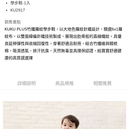
超商取貨付款
學步鞋-1入
華南商業銀行
彰化商業銀行
KU2917
LINE Pay
上海商業儲蓄銀行
台北富邦商業銀行
國泰世華商業銀行
兆豐國際商業銀行
Apple Pay
銷售重點
臺灣中小企業銀行
台中商業銀行
KUKU PLUS竹纖羅紋學步鞋，以大地色羅紋針織設計，精選6x1羅
匯豐（台灣）商業銀行
華泰商業銀行
街口支付
聯邦商業銀行
遠東國際商業銀行
紋布，以雙面緯編針織技術製成，展現出肋骨般的直線織紋。具優
元大商業銀行
永豐商業銀行
悠遊付
良延伸彈性與收縮回復性，穿著舒適且耐用，結合竹纖維與精梳
玉山商業銀行
星展（台灣）商業銀行
棉，吸濕透氣、排汗抗臭，天然無毒並具環保認證，給寶寶舒適健
台新國際商業銀行
中國信託商業銀行
Google Pay
康的高質感選擇
台灣樂天信用卡公司
全盈+PAY
AFTEE先享後付
相關說明
詳細說明
商品規格
相關推薦
【關於「AFTEE先享後付」】
ATM付款
AFTEE先享後付是「在收到商品之後才付款」的支付方式。 讓您購物簡單
便利好安心！
１．簡單：不需註冊會員、不需綁卡、不需儲值。
運送方式
２．便利：只要手機號碼，簡訊認證，即可結帳。
３．安心：先確認商品／服務後，再付款。
全家取貨付款
每筆NT$150，滿NT$799(含以上)免運費
【「AFTEE先享後付」結帳流程】