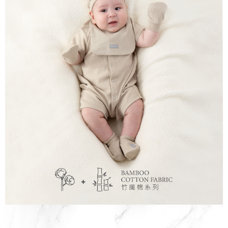
１．於結帳方式選擇「AFTEE先享後付」後，將跳轉至「AFTEE先享後付」
7-11取貨付款
結帳頁面，進行簡訊認證並確認金額後，即可完成結帳。
２．訂單成立數日內，您將收到繳費通知簡訊。
每筆NT$150，滿NT$799(含以上)免運費
３．收到繳費通知簡訊後14天內，點擊此簡訊中的連結，可透過四大超商／
ATM／網路銀行／等多元方式進行付款，方視為交易完成。
宅配
※ 請注意：結帳手續完成當下不需立刻繳費，但若您需要取消訂單，請聯絡
每筆NT$150，滿NT$1,299(含以上)免運費
購買商品的店家。未經商家同意取消之訂單仍視為有效，需透過AFTEE先享
後付繳納相關費用。
※ 交易是否成功請以「AFTEE先享後付 」之結帳頁面顯示為準，若有關於
是否繳費成功／繳費後需取消欲退款等相關疑問，請聯繫「AFTEE先享後付
客戶支援中心」
https://netprotections.freshdesk.com/support/home
【注意事項】
１．透過由恩沛科技股份有限公司提供之「AFTEE先享後付」服務完成之交
易，需依本服務之必要範圍內提供個人資料，並將交易相關給付款項請求債
權轉讓予恩沛科技股份有限公司。
２．關於個人資料處理事宜，請瀏覽以下網址：
https://aftee.tw/terms/#terms3
３．未成年的使用者請事先徵得法定代理人或監護人之同意方可使用
「AFTEE先享後付」，若未經同意申辦者引起之損失，本公司不負相關責
任。
４．使用「AFTEE先享後付」時，將依據個別帳號之用戶狀況，依本公司即
時審查核予不同之上限額度；若仍有額度不足之情形，本公司將視審查結果
請求用戶進行身份認證。
５．嚴禁一人註冊多個帳號或使用他人資訊註冊。若發現惡意使用之情形，