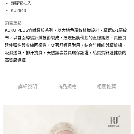
超商取貨付款
護腳套-1入
華南商業銀行
彰化商業銀行
KU2643
LINE Pay
上海商業儲蓄銀行
台北富邦商業銀行
國泰世華商業銀行
兆豐國際商業銀行
Apple Pay
銷售重點
臺灣中小企業銀行
台中商業銀行
KUKU PLUS竹纖羅紋系列，以大地色羅紋針織設計，精選6x1羅紋
匯豐（台灣）商業銀行
華泰商業銀行
街口支付
聯邦商業銀行
遠東國際商業銀行
布，以雙面緯編針織技術製成，展現出肋骨般的直線織紋。具優良
元大商業銀行
永豐商業銀行
悠遊付
延伸彈性與收縮回復性，穿著舒適且耐用，結合竹纖維與精梳棉，
玉山商業銀行
星展（台灣）商業銀行
吸濕透氣、排汗抗臭，天然無毒並具環保認證，給寶寶舒適健康的
台新國際商業銀行
中國信託商業銀行
Google Pay
高質感選擇
台灣樂天信用卡公司
全盈+PAY
AFTEE先享後付
相關說明
詳細說明
商品規格
相關推薦
【關於「AFTEE先享後付」】
ATM付款
AFTEE先享後付是「在收到商品之後才付款」的支付方式。 讓您購物簡單
便利好安心！
１．簡單：不需註冊會員、不需綁卡、不需儲值。
運送方式
２．便利：只要手機號碼，簡訊認證，即可結帳。
３．安心：先確認商品／服務後，再付款。
全家取貨付款
每筆NT$150，滿NT$799(含以上)免運費
【「AFTEE先享後付」結帳流程】