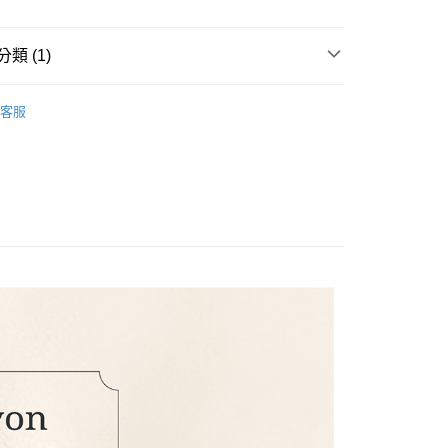
業銀行
星展（台灣）商業銀行
際商業銀行
中國信託商業銀行
y
天信用卡公司
類 (1)
| 伸縮超彈性
享後付
客服
FTEE先享後付」】
先享後付是「在收到商品之後才付款」的支付方式。 讓您購物簡單
心！
：不需註冊會員、不需綁卡、不需儲值。
：只要手機號碼，簡訊認證，即可結帳。
：先確認商品／服務後，再付款。
付款
EE先享後付」結帳流程】
50，滿NT$799(含以上)免運費
方式選擇「AFTEE先享後付」後，將跳轉至「AFTEE先享後
頁面，進行簡訊認證並確認金額後，即可完成結帳。
付款
成立數日內，您將收到繳費通知簡訊。
費通知簡訊後14天內，點擊此簡訊中的連結，可透過四大超商
50，滿NT$799(含以上)免運費
網路銀行／等多元方式進行付款，方視為交易完成。
：結帳手續完成當下不需立刻繳費，但若您需要取消訂單，請聯
的店家。未經商家同意取消之訂單仍視為有效，需透過AFTEE
繳納相關費用。
50，滿NT$1,299(含以上)免運費
否成功請以「AFTEE先享後付 」之結帳頁面顯示為準，若有關於
功／繳費後需取消欲退款等相關疑問，請聯繫「AFTEE先享後