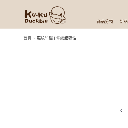
商品分類
新品
首頁
羅紋竹纖 | 伸縮超彈性