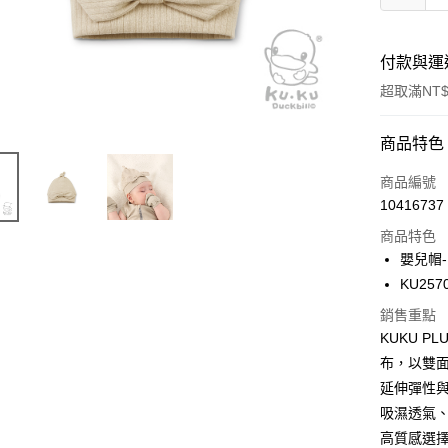
付款與運
超取滿NT$
付款方式
商品特色
信用卡一
商品編號
10416737
信用卡分
商品特色
3 期 
嬰兒帽-
合作金
KU257
超商取貨
華南商
銷售重點
LINE Pay
上海商
KUKU 
國泰世
Apple Pay
布，以雙
臺灣中
匯豐（
延伸彈性
街口支付
聯邦商
吸濕透氣
元大商
悠遊付
高質感選