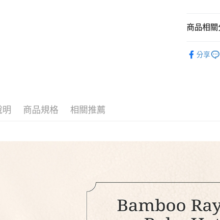
玉山商
台新國
Google Pa
台灣樂
商品相關分
全盈+PAY
羅紋竹纖 
AFTEE先
分享
相關說明
【關於「A
ATM付款
AFTEE
便利好安
１．簡單
２．便利
運送方式
說明
商品規格
相關推薦
３．安心
全家取貨
【「AFT
每筆NT$1
１．於結帳
付」結帳
7-11取貨
２．訂單
３．收到繳
每筆NT$1
／ATM／
※ 請注意
宅配
絡購買商品
先享後付
每筆NT$1
※ 交易是
是否繳費成