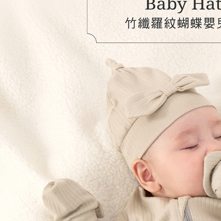
付客戶支
【注意事
１．透過由
交易，需
求債權轉
２．關於
https://aft
３．未成
「AFTE
任。
４．使用「
即時審查
結果請求
５．嚴禁
形，恩沛
動。