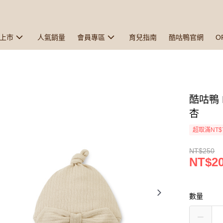
上市
人氣銷量
會員專區
育兒指南
酷咕鴨官網
O
酷咕鴨 
杏
超取滿NT$
NT$250
NT$2
數量