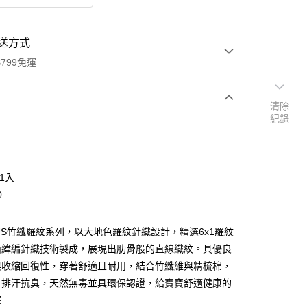
送方式
799免運
清除
紀錄
次付款
期付款
0 利率 每期
NT$66
21家銀行
1入
庫商業銀行
第一商業銀行
0
付款
業銀行
彰化商業銀行
業儲蓄銀行
台北富邦商業銀行
PLUS竹纖羅紋系列，以大地色羅紋針織設計，精選6x1羅紋
華商業銀行
兆豐國際商業銀行
面緯編針織技術製成，展現出肋骨般的直線織紋。具優良
小企業銀行
台中商業銀行
台灣）商業銀行
華泰商業銀行
與收縮回復性，穿著舒適且耐用，結合竹纖維與精梳棉，
業銀行
遠東國際商業銀行
、排汗抗臭，天然無毒並具環保認證，給寶寶舒適健康的
業銀行
永豐商業銀行
擇