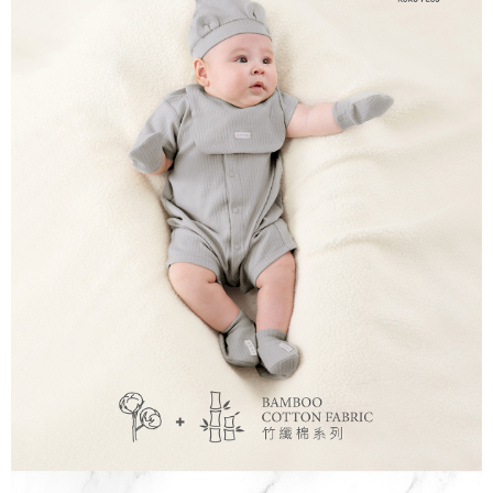
每筆NT$150，滿NT$799(含以上)免運費
【「AFTEE先享後付」結帳流程】
１．於結帳方式選擇「AFTEE先享後付」後，將跳轉至「AFTEE先享後付」
7-11取貨付款
結帳頁面，進行簡訊認證並確認金額後，即可完成結帳。
２．訂單成立數日內，您將收到繳費通知簡訊。
每筆NT$150，滿NT$799(含以上)免運費
３．收到繳費通知簡訊後14天內，點擊此簡訊中的連結，可透過四大超商／
ATM／網路銀行／等多元方式進行付款，方視為交易完成。
宅配
※ 請注意：結帳手續完成當下不需立刻繳費，但若您需要取消訂單，請聯絡
每筆NT$150，滿NT$1,299(含以上)免運費
購買商品的店家。未經商家同意取消之訂單仍視為有效，需透過AFTEE先享
後付繳納相關費用。
※ 交易是否成功請以「AFTEE先享後付 」之結帳頁面顯示為準，若有關於
是否繳費成功／繳費後需取消欲退款等相關疑問，請聯繫「AFTEE先享後付
客戶支援中心」
https://netprotections.freshdesk.com/support/home
【注意事項】
１．透過由恩沛科技股份有限公司提供之「AFTEE先享後付」服務完成之交
易，需依本服務之必要範圍內提供個人資料，並將交易相關給付款項請求債
權轉讓予恩沛科技股份有限公司。
２．關於個人資料處理事宜，請瀏覽以下網址：
https://aftee.tw/terms/#terms3
３．未成年的使用者請事先徵得法定代理人或監護人之同意方可使用
「AFTEE先享後付」，若未經同意申辦者引起之損失，本公司不負相關責
任。
４．使用「AFTEE先享後付」時，將依據個別帳號之用戶狀況，依本公司即
時審查核予不同之上限額度；若仍有額度不足之情形，本公司將視審查結果
請求用戶進行身份認證。