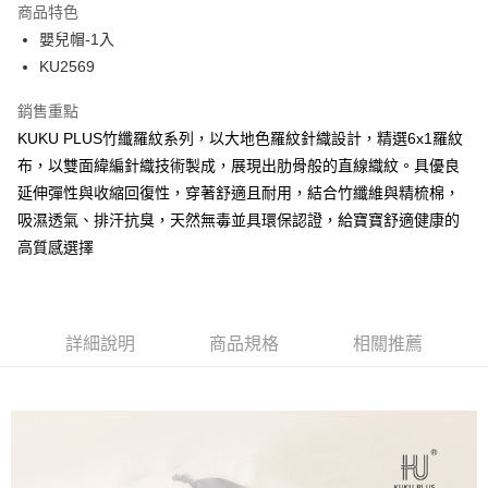
商品特色
合作金庫商業銀行
第一商業銀行
超商取貨付款
嬰兒帽-1入
華南商業銀行
彰化商業銀行
KU2569
LINE Pay
上海商業儲蓄銀行
台北富邦商業銀行
國泰世華商業銀行
兆豐國際商業銀行
Apple Pay
銷售重點
臺灣中小企業銀行
台中商業銀行
KUKU PLUS竹纖羅紋系列，以大地色羅紋針織設計，精選6x1羅紋
匯豐（台灣）商業銀行
華泰商業銀行
街口支付
聯邦商業銀行
遠東國際商業銀行
布，以雙面緯編針織技術製成，展現出肋骨般的直線織紋。具優良
元大商業銀行
永豐商業銀行
悠遊付
延伸彈性與收縮回復性，穿著舒適且耐用，結合竹纖維與精梳棉，
玉山商業銀行
星展（台灣）商業銀行
吸濕透氣、排汗抗臭，天然無毒並具環保認證，給寶寶舒適健康的
台新國際商業銀行
中國信託商業銀行
Google Pay
高質感選擇
台灣樂天信用卡公司
全盈+PAY
AFTEE先享後付
相關說明
詳細說明
商品規格
相關推薦
【關於「AFTEE先享後付」】
ATM付款
AFTEE先享後付是「在收到商品之後才付款」的支付方式。 讓您購物簡單
便利好安心！
１．簡單：不需註冊會員、不需綁卡、不需儲值。
運送方式
２．便利：只要手機號碼，簡訊認證，即可結帳。
３．安心：先確認商品／服務後，再付款。
全家取貨付款