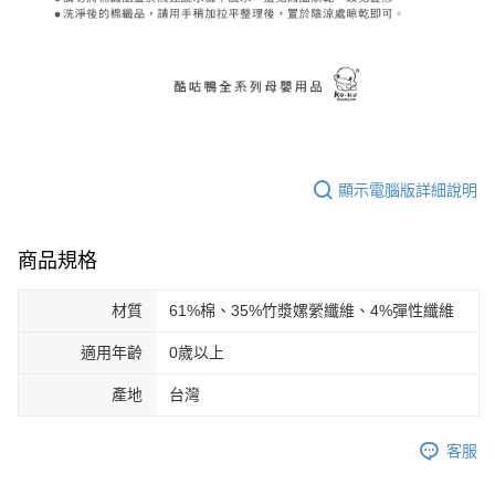
顯示電腦版詳細說明
商品規格
材質
61%棉、35%竹漿嫘縈纖維、4%彈性纖維
適用年齡
0歲以上
產地
台灣
客服