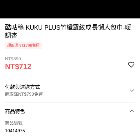
酷咕鴨 KUKU PLUS竹纖羅紋成長懶人包巾-暖
調杏
超取滿NT$799免運
NT$890
NT$712
付款與運送方式
超取滿NT$799免運
付款方式
商品特色
信用卡一次付款
商品編號
信用卡分期付款
10414975
3 期 0 利率 每期
NT$237
21家銀行