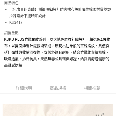
商品特色
合作金庫商業銀行
第一商業銀行
超商取貨付款
【包巾界的奇蹟】側邊暗釦設計防夾擋布設計彈性棉柔材質雙頭
華南商業銀行
彰化商業銀行
拉鍊設計下擺暗釦設計
LINE Pay
上海商業儲蓄銀行
台北富邦商業銀行
國泰世華商業銀行
兆豐國際商業銀行
KU2417
Apple Pay
臺灣中小企業銀行
台中商業銀行
銷售重點
匯豐（台灣）商業銀行
華泰商業銀行
街口支付
聯邦商業銀行
遠東國際商業銀行
KUKU PLUS竹纖羅紋系列，以大地色羅紋針織設計，精選6x1羅紋
元大商業銀行
永豐商業銀行
悠遊付
布，以雙面緯編針織技術製成，展現出肋骨般的直線織紋。具優良
玉山商業銀行
星展（台灣）商業銀行
延伸彈性與收縮回復性，穿著舒適且耐用，結合竹纖維與精梳棉，
台新國際商業銀行
中國信託商業銀行
Google Pay
吸濕透氣、排汗抗臭，天然無毒並具環保認證，給寶寶舒適健康的
台灣樂天信用卡公司
全盈+PAY
高質感選擇
AFTEE先享後付
相關說明
【關於「AFTEE先享後付」】
詳細說明
商品規格
相關推薦
ATM付款
AFTEE先享後付是「在收到商品之後才付款」的支付方式。 讓您購物簡單
便利好安心！
１．簡單：不需註冊會員、不需綁卡、不需儲值。
運送方式
２．便利：只要手機號碼，簡訊認證，即可結帳。
３．安心：先確認商品／服務後，再付款。
全家取貨付款